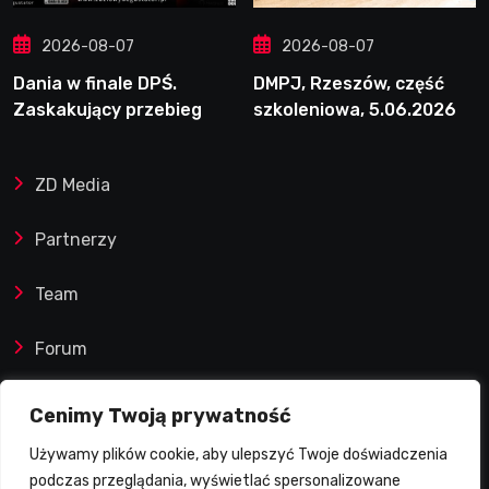
2026-08-07
2026-08-07
Dania w finale DPŚ.
DMPJ, Rzeszów, część
Zaskakujący przebieg
szkoleniowa, 5.06.2026
półfinału na Bikernieku
ZD Media
Partnerzy
Team
Forum
Reklamy i współprace
Cenimy Twoją prywatność
Używamy plików cookie, aby ulepszyć Twoje doświadczenia
Prawa autorskie
podczas przeglądania, wyświetlać spersonalizowane