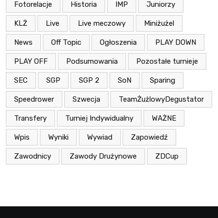
Fotorelacje
Historia
IMP
Juniorzy
KLŻ
Live
Live meczowy
Miniżużel
News
Off Topic
Ogłoszenia
PLAY DOWN
PLAY OFF
Podsumowania
Pozostałe turnieje
SEC
SGP
SGP 2
SoN
Sparing
Speedrower
Szwecja
TeamŻużlowyDegustator
Transfery
Turniej Indywidualny
WAŻNE
Wpis
Wyniki
Wywiad
Zapowiedź
Zawodnicy
Zawody Drużynowe
ZDCup