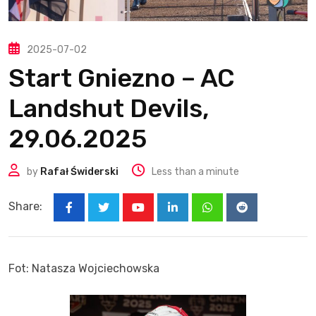
2025-07-02
Start Gniezno – AC
Landshut Devils,
29.06.2025
by
Rafał Świderski
Less than a minute
Share:
Youtube
LinkedIn
Whatsapp
Reddit
Fot: Natasza Wojciechowska