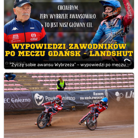
"Życzę sobie awansu Wybrzeża" - wypowiedzi po meczu…