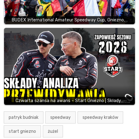
BUDEX International Amateur Speedway Cup, Gniezno,…
Czwarta szansa na awans - Start Gniezno | Składy…
patryk budniak
speedway
speedway kraków
start gniezno
żużel