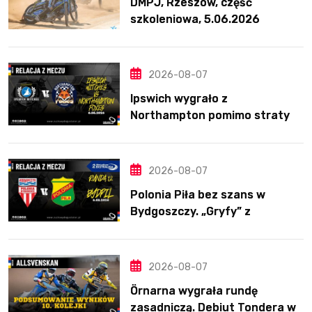
DMPJ, Rzeszów, część
szkoleniowa, 5.06.2026
2026-08-07
Ipswich wygrało z
Northampton pomimo straty
Nichollsa. Kosmiczny mecz
Ellisa
2026-08-07
Polonia Piła bez szans w
Bydgoszczy. „Gryfy” z
dwunastym zwycięstwem
2026-08-07
Örnarna wygrała rundę
zasadniczą. Debiut Tondera w