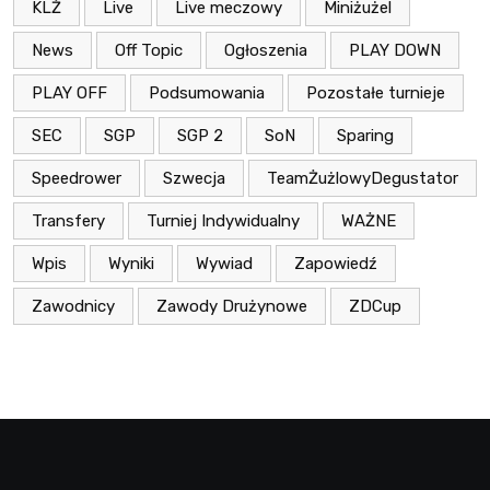
KLŻ
Live
Live meczowy
Miniżużel
News
Off Topic
Ogłoszenia
PLAY DOWN
PLAY OFF
Podsumowania
Pozostałe turnieje
SEC
SGP
SGP 2
SoN
Sparing
Speedrower
Szwecja
TeamŻużlowyDegustator
Transfery
Turniej Indywidualny
WAŻNE
Wpis
Wyniki
Wywiad
Zapowiedź
Zawodnicy
Zawody Drużynowe
ZDCup