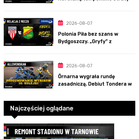
Nichollsa. Kosmiczny mecz
Ellisa
2026-08-07
Polonia Piła bez szans w
Bydgoszczy. „Gryfy” z
dwunastym zwycięstwem
2026-08-07
Örnarna wygrała rundę
zasadniczą. Debiut Tondera w
10. kolejce
Najczęściej oglądane