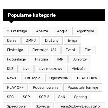
Popularne kategorie
2. Ekstraliga
Analiza
Anglia
Argentyna
Dania
DMPJ
Drużyny
E-liga
Ekstraliga
Ekstraliga U24
Event
Film
Fotorelacje
Historia
IMP
Juniorzy
KLŻ
Live
Live meczowy
Miniżużel
News
Off Topic
Ogłoszenia
PLAY DOWN
PLAY OFF
Podsumowania
Pozostałe turnieje
SEC
SGP
SGP 2
SoN
Sparing
Speedrower
Szwecja
TeamŻużlowyDegustator