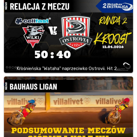
Krośnieńska "Wataha" naprzeciwko Ostrovii. Hit 2.…