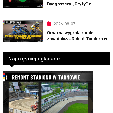
Bydgoszczy. „Gryfy” z
dwunastym zwycięstwem
2026-08-07
Örnarna wygrała rundę
zasadniczą. Debiut Tondera w
10. kolejce
Najczęściej oglądane