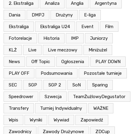
2. Ekstraliga
Analiza
Anglia
Argentyna
Dania
DMPJ
Drużyny
E-liga
Ekstraliga
Ekstraliga U24
Event
Film
Fotorelacje
Historia
IMP
Juniorzy
KLŻ
Live
Live meczowy
Miniżużel
News
Off Topic
Ogłoszenia
PLAY DOWN
PLAY OFF
Podsumowania
Pozostałe turnieje
SEC
SGP
SGP 2
SoN
Sparing
Speedrower
Szwecja
TeamŻużlowyDegustator
Transfery
Turniej Indywidualny
WAŻNE
Wpis
Wyniki
Wywiad
Zapowiedź
Zawodnicy
Zawody Drużynowe
ZDCup