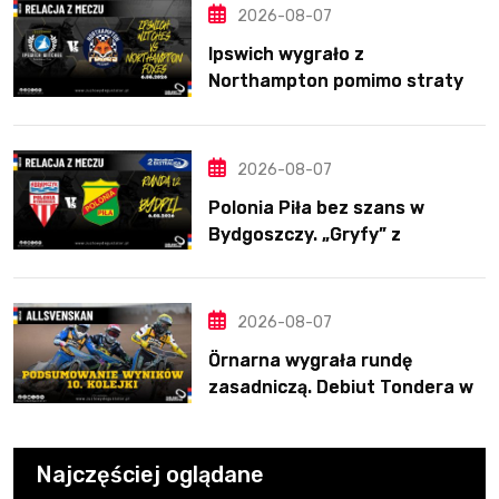
2026-08-07
Ipswich wygrało z
Northampton pomimo straty
Nichollsa. Kosmiczny mecz
Ellisa
2026-08-07
Polonia Piła bez szans w
Bydgoszczy. „Gryfy” z
dwunastym zwycięstwem
2026-08-07
Örnarna wygrała rundę
zasadniczą. Debiut Tondera w
10. kolejce
Najczęściej oglądane