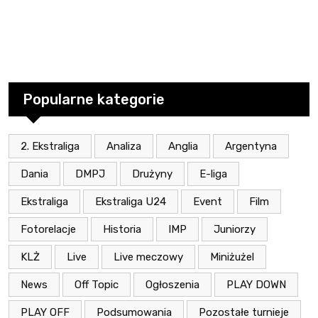
Popularne kategorie
2. Ekstraliga
Analiza
Anglia
Argentyna
Dania
DMPJ
Drużyny
E-liga
Ekstraliga
Ekstraliga U24
Event
Film
Fotorelacje
Historia
IMP
Juniorzy
KLŻ
Live
Live meczowy
Miniżużel
News
Off Topic
Ogłoszenia
PLAY DOWN
PLAY OFF
Podsumowania
Pozostałe turnieje