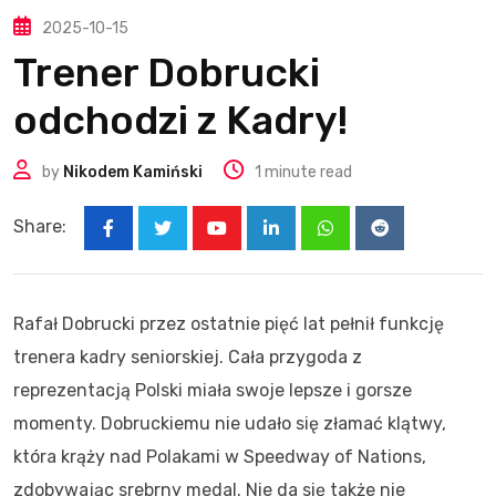
2025-10-15
Trener Dobrucki
odchodzi z Kadry!
by
Nikodem Kamiński
1 minute read
Share:
Youtube
LinkedIn
Whatsapp
Reddit
Rafał Dobrucki przez ostatnie pięć lat pełnił funkcję
trenera kadry seniorskiej. Cała przygoda z
reprezentacją Polski miała swoje lepsze i gorsze
momenty. Dobruckiemu nie udało się złamać klątwy,
która krąży nad Polakami w Speedway of Nations,
zdobywając srebrny medal. Nie da się także nie