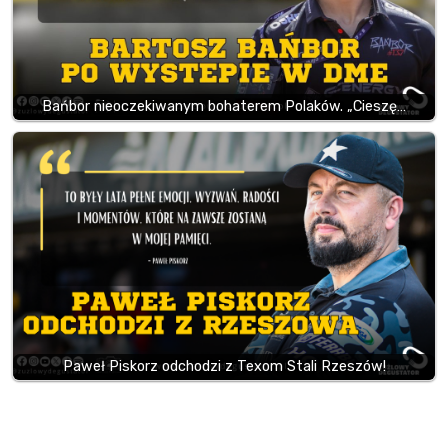
Bańbor nieoczekiwanym bohaterem Polaków. „Cieszę…
Paweł Piskorz odchodzi z Texom Stali Rzeszów!