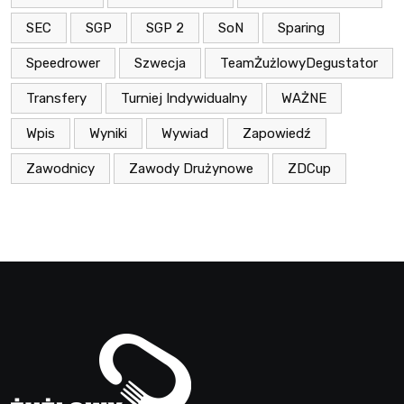
SEC
SGP
SGP 2
SoN
Sparing
Speedrower
Szwecja
TeamŻużlowyDegustator
Transfery
Turniej Indywidualny
WAŻNE
Wpis
Wyniki
Wywiad
Zapowiedź
Zawodnicy
Zawody Drużynowe
ZDCup