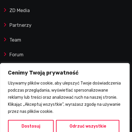
ZD Media
Partnerzy
Team
Forum
Reklamy i współprace
Cenimy Twoją prywatność
Używamy plików cookie, aby ulepszyć Twoje doświadczenia
Prawa autorskie
podczas przeglądania, wyświetlać spersonalizowane
reklamy lub treści oraz analizować ruch na naszej stronie.
Polityka Prywatności
Klikając „Akceptuj wszystkie”, wyrażasz zgodę na używanie
przez nas plików cookie.
Dostosuj
Odrzuć wszystkie
2026 © Żużlowy Degustator | Wszelkie prawa