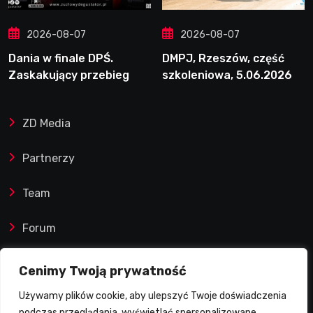
2026-08-07
2026-08-07
Dania w finale DPŚ.
DMPJ, Rzeszów, część
Zaskakujący przebieg
szkoleniowa, 5.06.2026
półfinału na Bikernieku
ZD Media
Partnerzy
Team
Forum
Reklamy i współprace
Cenimy Twoją prywatność
Używamy plików cookie, aby ulepszyć Twoje doświadczenia
Prawa autorskie
podczas przeglądania, wyświetlać spersonalizowane