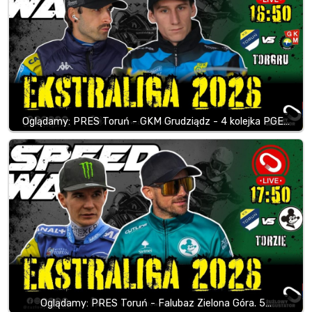
Oglądamy: PRES Toruń - GKM Grudziądz - 4 kolejka PGE…
Oglądamy: PRES Toruń - Falubaz Zielona Góra. 5…