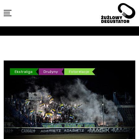
Skip
to
content
Ekstraliga
Drużyny
Fotorelacje