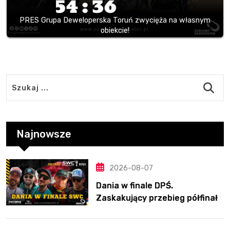
PRES Grupa Deweloperska Toruń zwycięża na własnym
obiekcie!
Najnowsze
2026-08-07
Dania w finale DPŚ.
Zaskakujący przebieg półfinału
na Bikernieku