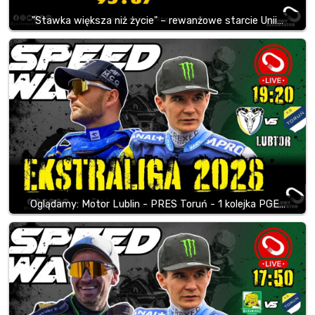
"Stawka większa niż życie" – rewanżowe starcie Unii…
Oglądamy: Motor Lublin - PRES Toruń - 1 kolejka PGE…