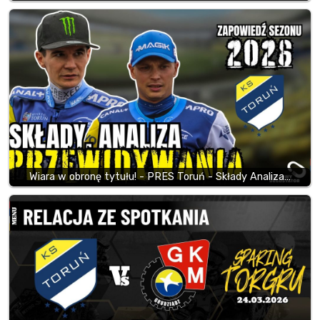
Wiara w obronę tytułu! - PRES Toruń - Składy Analiza…