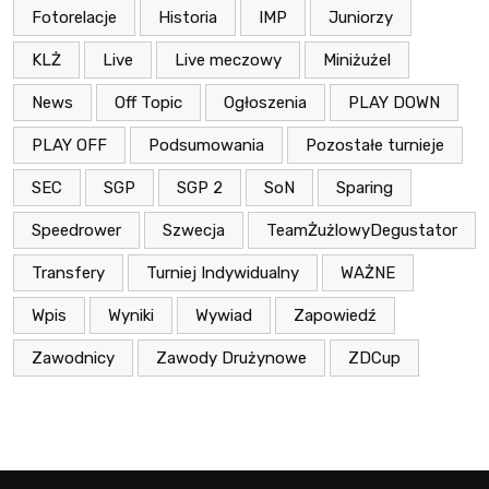
Fotorelacje
Historia
IMP
Juniorzy
KLŻ
Live
Live meczowy
Miniżużel
News
Off Topic
Ogłoszenia
PLAY DOWN
PLAY OFF
Podsumowania
Pozostałe turnieje
SEC
SGP
SGP 2
SoN
Sparing
Speedrower
Szwecja
TeamŻużlowyDegustator
Transfery
Turniej Indywidualny
WAŻNE
Wpis
Wyniki
Wywiad
Zapowiedź
Zawodnicy
Zawody Drużynowe
ZDCup