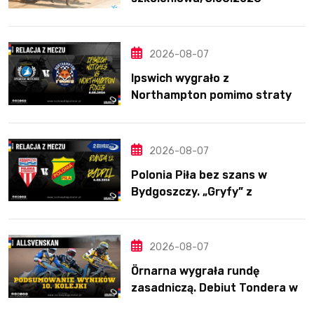
2026-08-07
Ipswich wygrało z
Northampton pomimo straty
Nichollsa. Kosmiczny mecz
Ellisa
2026-08-07
Polonia Piła bez szans w
Bydgoszczy. „Gryfy” z
dwunastym zwycięstwem
2026-08-07
Örnarna wygrała rundę
zasadniczą. Debiut Tondera w
10. kolejce