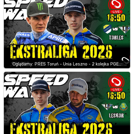
Oglądamy: PRES Toruń - Unia Leszno - 2 kolejka PGE…