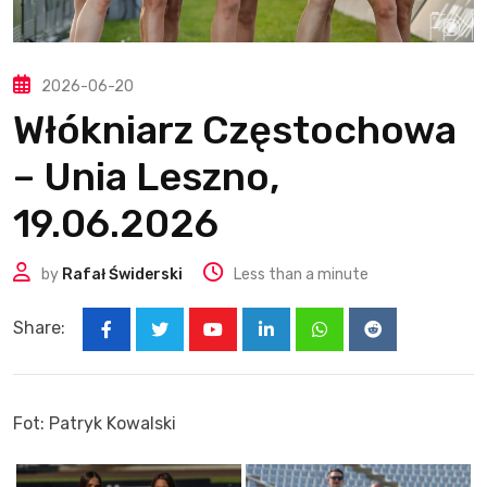
2026-06-20
Włókniarz Częstochowa
– Unia Leszno,
19.06.2026
by
Rafał Świderski
Less than a minute
Share:
Youtube
LinkedIn
Whatsapp
Reddit
Fot: Patryk Kowalski