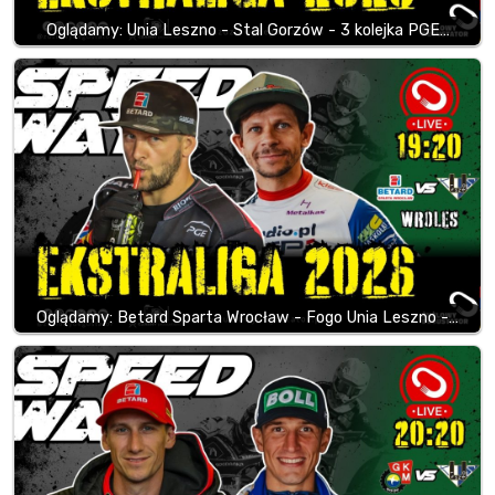
Oglądamy: Unia Leszno - Stal Gorzów - 3 kolejka PGE…
Oglądamy: Betard Sparta Wrocław - Fogo Unia Leszno -…