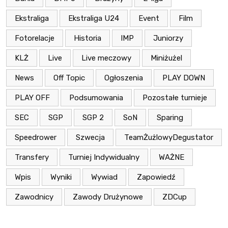
Ekstraliga
Ekstraliga U24
Event
Film
Fotorelacje
Historia
IMP
Juniorzy
KLŻ
Live
Live meczowy
Miniżużel
News
Off Topic
Ogłoszenia
PLAY DOWN
PLAY OFF
Podsumowania
Pozostałe turnieje
SEC
SGP
SGP 2
SoN
Sparing
Speedrower
Szwecja
TeamŻużlowyDegustator
Transfery
Turniej Indywidualny
WAŻNE
Wpis
Wyniki
Wywiad
Zapowiedź
Zawodnicy
Zawody Drużynowe
ZDCup