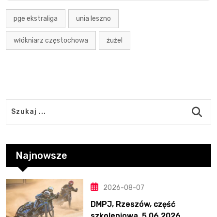
pge ekstraliga
unia leszno
włókniarz częstochowa
żużel
Najnowsze
2026-08-07
DMPJ, Rzeszów, część
szkoleniowa, 5.06.2026