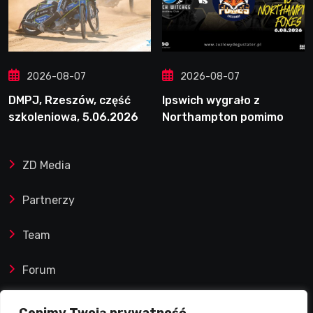
2026-08-07
2026-08-07
DMPJ, Rzeszów, część
Ipswich wygrało z
szkoleniowa, 5.06.2026
Northampton pomimo
straty Nichollsa.
Kosmiczny mecz Ellisa
ZD Media
Partnerzy
Team
Forum
Reklamy i współprace