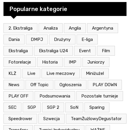
Popularne kategorie
2. Ekstraliga
Analiza
Anglia
Argentyna
Dania
DMPJ
Drużyny
E-liga
Ekstraliga
Ekstraliga U24
Event
Film
Fotorelacje
Historia
IMP
Juniorzy
KLŻ
Live
Live meczowy
Miniżużel
News
Off Topic
Ogłoszenia
PLAY DOWN
PLAY OFF
Podsumowania
Pozostałe turnieje
SEC
SGP
SGP 2
SoN
Sparing
Speedrower
Szwecja
TeamŻużlowyDegustator