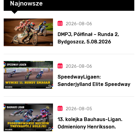
Najnowsze
2026-08-06
DMPJ, Półfinał – Runda 2,
Bydgoszcz, 5.08.2026
2026-08-06
SpeedwayLigaen:
Sønderjylland Elite Speedway
nie zwalnia tempa. Lider
ponownie zwycięski
2026-08-05
13. kolejka Bauhaus-Ligan.
Odmieniony Henriksson.
Świetny mecz Blödorna