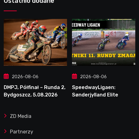
Ostatnio dodane
2026-08-06
2026-08-06
DMPJ, Półfinał – Runda 2,
SpeedwayLigaen:
Bydgoszcz, 5.08.2026
Sønderjylland Elite
Speedway nie zwalnia
tempa. Lider ponownie
ZD Media
zwycięski
Partnerzy