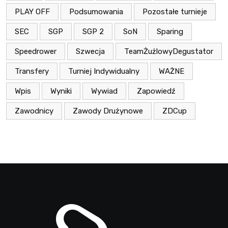
PLAY OFF
Podsumowania
Pozostałe turnieje
SEC
SGP
SGP 2
SoN
Sparing
Speedrower
Szwecja
TeamŻużlowyDegustator
Transfery
Turniej Indywidualny
WAŻNE
Wpis
Wyniki
Wywiad
Zapowiedź
Zawodnicy
Zawody Drużynowe
ZDCup