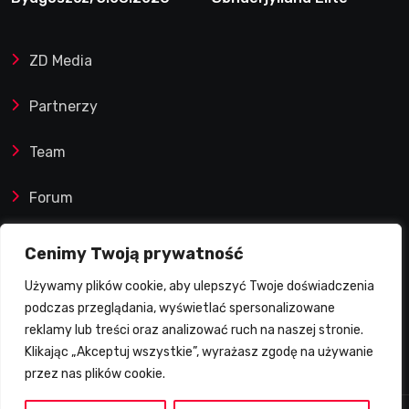
Speedway nie zwalnia
tempa. Lider ponownie
ZD Media
zwycięski
Partnerzy
Team
Forum
Reklamy i współprace
Cenimy Twoją prywatność
Używamy plików cookie, aby ulepszyć Twoje doświadczenia
Prawa autorskie
podczas przeglądania, wyświetlać spersonalizowane
reklamy lub treści oraz analizować ruch na naszej stronie.
Polityka Prywatności
Klikając „Akceptuj wszystkie”, wyrażasz zgodę na używanie
przez nas plików cookie.