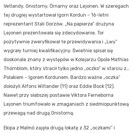
Vetlandy, Gnistorny, Örnarny oraz Lejonen. W szeregach
tej drugiej wystartował Igorn Kordun – 16-letni
reprezentant Stali Gorzów. „Na papierze” drużyna
Lejonen prezentowała się zdecydowanie. Tor
pozytywnie zweryfikował te przewidywania i „Lwy”
wygrały turniej kwalifikacyjny. Świetnie spisał się
doskonale znany z występów w Kolejarzu Opole Mathias
Thörnblom, który stracił tylko jedno „oczko” w starciu z…
Polakiem – Igorem Kordunem. Bardzo ważne „oczka”
dołożyli Alfons Wiltander (11) oraz Eddie Bock (12).
Nawet przy słabszej postawie Viktora Ferneborna
Lejonen triumfowało w zmaganiach z siedmiopunktową
przewagą nad drugą Gnistorną.
Ekipa z Malmö zajęła drugą lokatę z 32 „oczkami” i