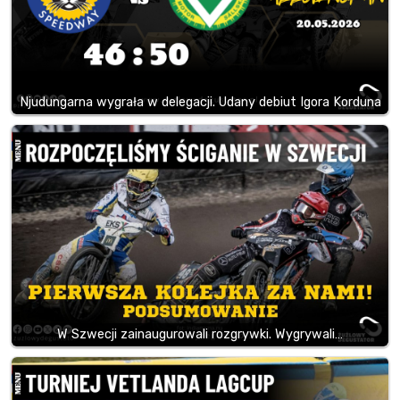
Njudungarna wygrała w delegacji. Udany debiut Igora Korduna
W Szwecji zainaugurowali rozgrywki. Wygrywali…