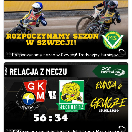
Rozpoczynamy sezon w Szwecji! Tradycyjny turniej w…
GKM pewnie zwyciężył. Bardzo dobry mecz Maxa Fricke'a