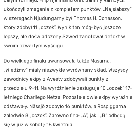
całym turnieju. Filip Hjelmland oraz Sammy Van Dyck
ukończyli zmagania z kompletem punktów. „Najsłabszy”
w szeregach Njudungarny był Thomas H. Jonasson,
który zdobył 11 „oczek”. Wynik ten mógł być jeszcze
lepszy, ale doświadczony Szwed zanotował defekt w
swoim czwartym wyścigu.
Do wielkiego finału awansowała także Masarna.
„Wiedźmy” miały niezwykle wyrównany skład. Wszyscy
zawodnicy ekipy z Avesty zdobywali punkty z
przedziału 9-11. Na wyróżnienie zasługuje 10 „oczek” 17-
letniego Charliego Netza. Pozostałe dwie ekipy wyraźnie
odstawały. Nässjö zdobyło 16 punktów, a Rospiggarna
zaledwie 8 „oczek”. Zarówno finał „A”, jak i „B” odbędą
się w już w sobotę 18 kwietnia.