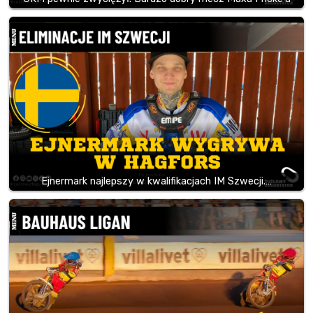
Ejnermark najlepszy w kwalifikacjach IM Szwecji.…