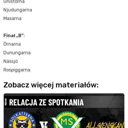
Gnistorna
Njudungarna
Masarna
Finał „B”
:
Örnarna
Dunungarna
Nässjö
Rospiggarna
Zobacz więcej materiałów: