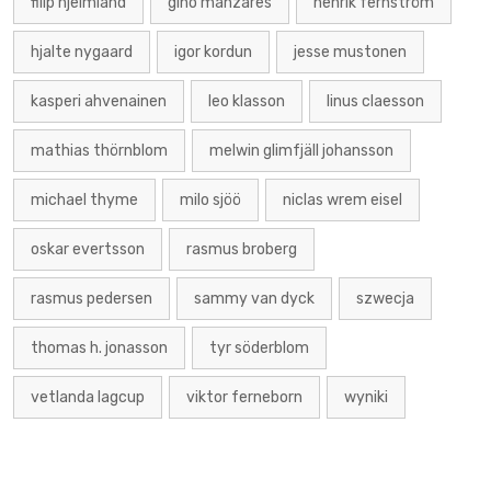
filip hjelmland
gino manzares
henrik fernström
hjalte nygaard
igor kordun
jesse mustonen
kasperi ahvenainen
leo klasson
linus claesson
mathias thörnblom
melwin glimfjäll johansson
michael thyme
milo sjöö
niclas wrem eisel
oskar evertsson
rasmus broberg
rasmus pedersen
sammy van dyck
szwecja
thomas h. jonasson
tyr söderblom
vetlanda lagcup
viktor ferneborn
wyniki