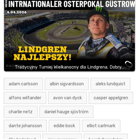
Tradycyjny Turniej Wielkanocny dla Lindgrena. Dobry…
adam carlsson
albin sigvardsson
aleks lundquist
alfons wiltander
avon van dyck
casper appelgren
charlie netz
daniel hauge sjöström
dante johansson
eddie bock
elliot carlmark