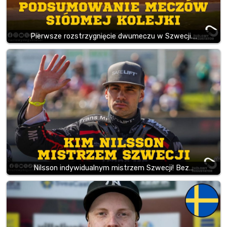
Pierwsze rozstrzygnięcie dwumeczu w Szwecji.…
Nilsson indywidualnym mistrzem Szwecji! Bez…