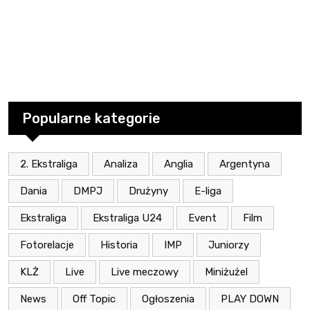
Popularne kategorie
2. Ekstraliga
Analiza
Anglia
Argentyna
Dania
DMPJ
Drużyny
E-liga
Ekstraliga
Ekstraliga U24
Event
Film
Fotorelacje
Historia
IMP
Juniorzy
KLŻ
Live
Live meczowy
Miniżużel
News
Off Topic
Ogłoszenia
PLAY DOWN