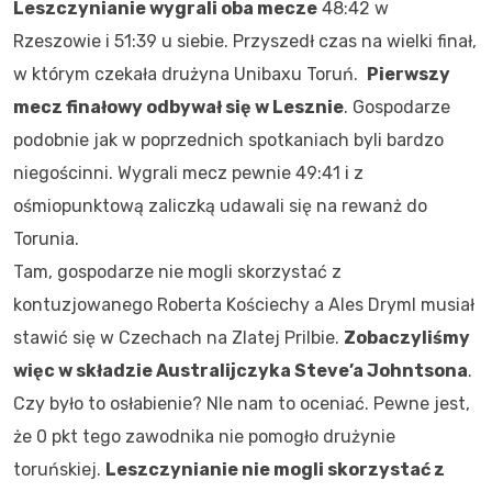
Leszczynianie wygrali oba mecze
48:42 w
Rzeszowie i 51:39 u siebie. Przyszedł czas na wielki finał,
w którym czekała drużyna Unibaxu Toruń.
Pierwszy
mecz finałowy odbywał się w Lesznie
. Gospodarze
podobnie jak w poprzednich spotkaniach byli bardzo
niegościnni. Wygrali mecz pewnie 49:41 i z
ośmiopunktową zaliczką udawali się na rewanż do
Torunia.
Tam, gospodarze nie mogli skorzystać z
kontuzjowanego Roberta Kościechy a Ales Dryml musiał
stawić się w Czechach na Zlatej Prilbie.
Zobaczyliśmy
więc w składzie Australijczyka Steve’a Johntsona
.
Czy było to osłabienie? NIe nam to oceniać. Pewne jest,
że 0 pkt tego zawodnika nie pomogło drużynie
toruńskiej.
Leszczynianie nie mogli skorzystać z