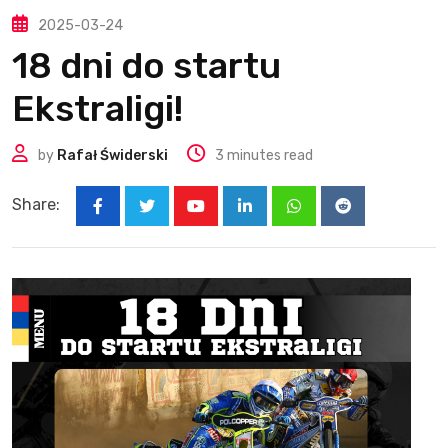
2025-03-24
18 dni do startu
Ekstraligi!
by
Rafał Świderski
3 minutes read
Share:
Youtube
LinkedIn
Whatsapp
Reddit