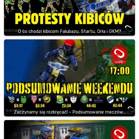
O co chodzi kibicom Falubazu, Startu, Orła i GKM?
Zaczynamy się rozkręcać! - Podsumowanie meczów…