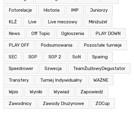
Fotorelacje
Historia
IMP
Juniorzy
KLŻ
Live
Live meczowy
Miniżużel
News
Off Topic
Ogłoszenia
PLAY DOWN
PLAY OFF
Podsumowania
Pozostałe turnieje
SEC
SGP
SGP 2
SoN
Sparing
Speedrower
Szwecja
TeamŻużlowyDegustator
Transfery
Turniej Indywidualny
WAŻNE
Wpis
Wyniki
Wywiad
Zapowiedź
Zawodnicy
Zawody Drużynowe
ZDCup