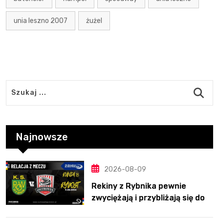
unia leszno 2007
żużel
Najnowsze
2026-08-09
Rekiny z Rybnika pewnie
zwyciężają i przybliżają się do
fazy play-off