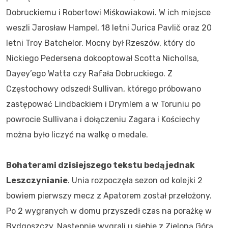
Dobruckiemu i Robertowi Miśkowiakowi. W ich miejsce
weszli Jarosław Hampel, 18 letni Jurica Pavlič oraz 20
letni Troy Batchelor. Mocny był Rzeszów, który do
Nickiego Pedersena dokooptował Scotta Nichollsa,
Dayey’ego Watta czy Rafała Dobruckiego. Z
Częstochowy odszedł Sullivan, którego próbowano
zastępować Lindbackiem i Drymlem a w Toruniu po
powrocie Sullivana i dołączeniu Zagara i Kościechy
można było liczyć na walkę o medale.
Bohaterami dzisiejszego tekstu bedą jednak
Leszczynianie
. Unia rozpoczęła sezon od kolejki 2
bowiem pierwszy mecz z Apatorem został przełożony.
Po 2 wygranych w domu przyszedł czas na porażkę w
Bydgoszczy. Następnie wygrali u siebie z Zieloną Górą,