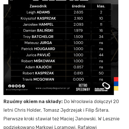
Rzućmy okiem na składy:
Do Wrocławia dołączył 20
letni Chris Holder, Tomasz Jędrzejak i Filip Šitera.
Pierwsze kroki stawiał też Maciej Janowski. W Lesznie
podziękowano Markowi Loramowi, Rafałowi