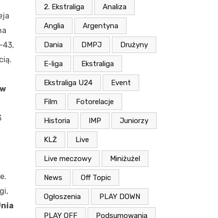
2. Ekstraliga
Analiza
eja
Anglia
Argentyna
na
Dania
DMPJ
Drużyny
-43,
cią.
E-liga
Ekstraliga
Ekstraliga U24
Event
 w
Film
Fotorelacje
3
Historia
IMP
Juniorzy
KLŻ
Live
Live meczowy
Miniżużel
e.
News
Off Topic
gi,
Ogłoszenia
PLAY DOWN
nia
PLAY OFF
Podsumowania