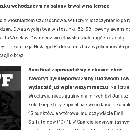
iuszku wchodzącym na salony trwał w najlepsze
.
zno z Włókniarzem Częstochowa, w którym leszczynianie po r
łudzeń. Dwa zwycięstwa w stosunku 52-38 i pewny awans d
parta Wrocław. Dwumecz wrocławsko-zielonogórski z całą
by nie kontuzja Nickiego Pedersena, która wyeliminowała go
acji o brąz.
Sam finał zapowiadał się ciekawie, choć
faworyt był niepodważalny i udowodnił sw
wyższość już w pierwszym meczu
. Na torz
Wrocławiu nieosiągalny dla innych był Janusz
Kołodziej, który zapisał na swoim koncie kompl
15 punktów, a wtórował mu oczywiście Emil
Sajfutdinow (13+1). W Sparcie jedynym jasny