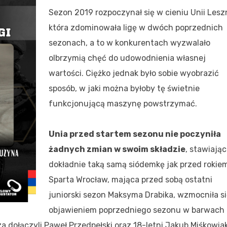
Sezon 2019 rozpoczynał się w cieniu Unii Lesz
która zdominowała ligę w dwóch poprzednich
sezonach, a to w konkurentach wyzwalało
olbrzymią chęć do udowodnienia własnej
wartości. Ciężko jednak było sobie wyobrazić
sposób, w jaki można byłoby tę świetnie
funkcjonującą maszynę powstrzymać.
Unia przed startem sezonu nie poczyniła
żadnych zmian w swoim składzie
, stawiając
dokładnie taką samą siódemkę jak przed rokie
Sparta Wrocław, mająca przed sobą ostatni
juniorski sezon Maksyma Drabika, wzmocniła s
objawieniem poprzedniego sezonu w barwach 
 dołączyli Paweł Przedpełski oraz 18-letni Jakub Miśkowiak