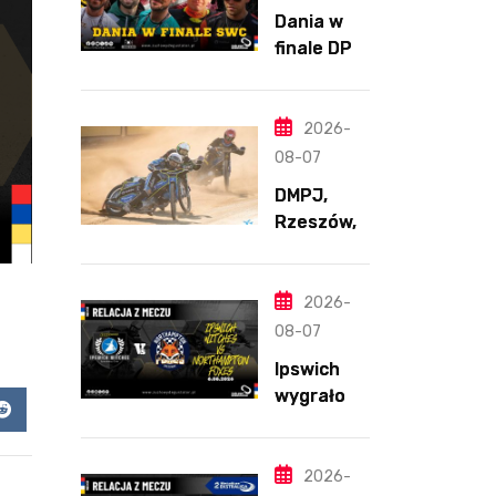
Dania w
finale DPŚ.
Zaskakują
cy
przebieg
2026-
półfinału
08-07
na
DMPJ,
Bikernieku
Rzeszów,
część
szkolenio
wa,
2026-
5.06.2026
08-07
Ipswich
wygrało z
Northamp
app
Reddit
ton
pomimo
2026-