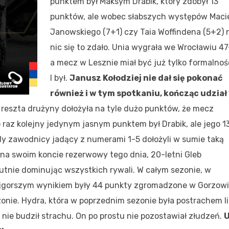
punktem był Maksym Drabik, który zdobył 13
punktów, ale wobec słabszych występów Maci
Janowskiego (7+1) czy Taia Woffindena (5+2) 
nic się to zdało. Unia wygrała we Wrocławiu 47
a mecz w Lesznie miał być już tylko formalnoś
I był.
Janusz Kołodziej nie dał się pokonać
również i w tym spotkaniu, kończąc udział
a reszta drużyny dołożyła na tyle dużo punktów, że mecz
 raz kolejny jedynym jasnym punktem był Drabik, ale jego 1
y zawodnicy jadący z numerami 1-5 dołożyli w sumie taką
 na swoim koncie rezerwowy tego dnia, 20-letni Gleb
utnie dominując wszystkich rywali. W całym sezonie, w
najgorszym wynikiem były 44 punkty zgromadzone w Gorzowi
nie. Hydra, która w poprzednim sezonie była postrachem li
 nie budził strachu. On po prostu nie pozostawiał złudzeń.
U