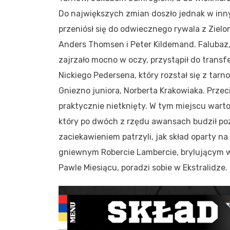
Do największych zmian doszło jednak w inny
przeniósł się do odwiecznego rywala z Zielo
Anders Thomsen i Peter Kildemand. Falubaz
zajrzało mocno w oczy, przystąpił do trans
Nickiego Pedersena, który rozstał się z tar
Gniezno juniora, Norberta Krakowiaka. Prze
praktycznie nietknięty. W tym miejscu wart
który po dwóch z rzędu awansach budził po
zaciekawieniem patrzyli, jak skład oparty n
gniewnym Robercie Lambercie, brylującym w 
Pawle Miesiącu, poradzi sobie w Ekstralidze.