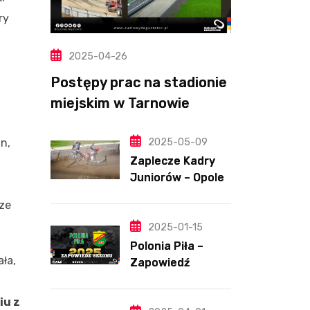
ry
2025-04-26
Postępy prac na stadionie
miejskim w Tarnowie
(Wideo, foto)
2025-05-09
n,
Zaplecze Kadry
Juniorów – Opole,
7.05.202
rze
2025-01-15
Polonia Piła –
ła,
Zapowiedź
sezonu | SKŁADY
ANALIZA I
iu z