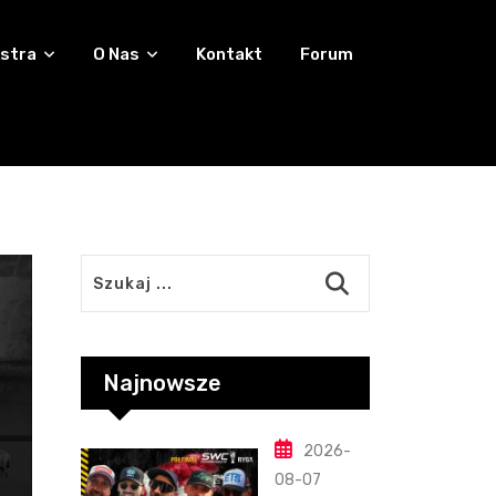
stra
O Nas
Kontakt
Forum
Najnowsze
2026-
08-07