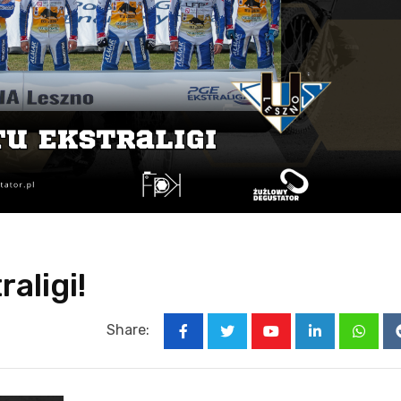
raligi!
Share:
Youtube
LinkedIn
Whats