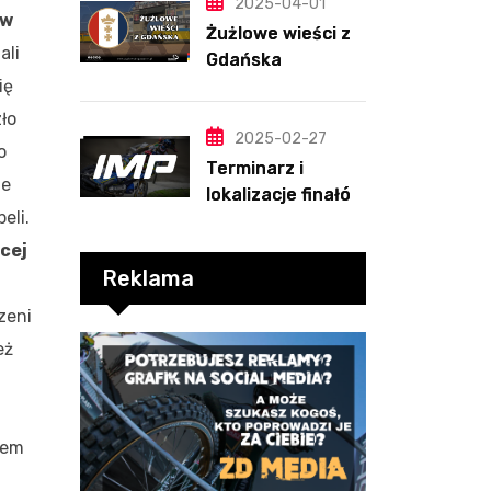
PRZEWIDYWANIA
2025-04-01
 w
2025
Żużlowe wieści z
ali
Gdańska
ię
ło
2025-02-27
o
Terminarz i
ie
lokalizacje finałów
eli.
Indywidualnych
Mistrzostw Polski
cej
Reklama
zeni
eż
nem