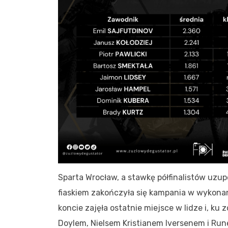
Sparta Wrocław, a stawkę półfinalistów uzup
fiaskiem zakończyła się kampania w wykonan
koncie zajęła ostatnie miejsce w lidze i, ku
Doylem, Nielsem Kristianem Iversenem i Rune 