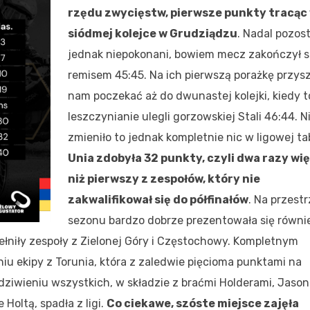
rzędu zwycięstw, pierwsze punkty tracąc
siódmej kolejce w Grudziądzu
. Nadal pozost
jednak niepokonani, bowiem mecz zakończył s
remisem 45:45. Na ich pierwszą porażkę przysz
nam poczekać aż do dwunastej kolejki, kiedy t
leszczynianie ulegli gorzowskiej Stali 46:44. N
zmieniło to jednak kompletnie nic w ligowej tab
Unia zdobyła 32 punkty, czyli dwa razy wię
niż pierwszy z zespołów, który nie
zakwalifikował się do półfinałów
. Na przestr
sezonu bardzo dobrze prezentowała się równi
ełniły zespoły z Zielonej Góry i Częstochowy. Kompletnym
iu ekipy z Torunia, która z zaledwie pięcioma punktami na
 zdziwieniu wszystkich, w składzie z braćmi Holderami, Jaso
Holtą, spadła z ligi.
Co ciekawe, szóste miejsce zajęła