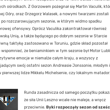
ch ośrodkach. Z Gorzowem pożegnał się Martin Vaculik, któ
nej Góry, oraz Grzegorz Walasek, a nowymi twarzami zostali
, po rozczarowującym sezonie, w którym widmo spadku
ferowej ofensywy. Oprócz Vaculika zakontraktował również
nowską Unią, a także będącego po dobrym sezonie w Starcie
ciwną taktykę zastosowano w Toruniu, gdzie skład pozostał
o wspomnieć, że beniaminkiem w tym sezonie był Motor Lubli
zytywne emocje w niemalże całym kraju, a wszyscy z
a jadącym swój ostatni sezon Andreasie Jonssonie, młodym i
pierwszej lidze Mikkelu Michelsenie, czy lokalnym matado
Runda zasadnicza od samego początku pokaza
że siła Unii Leszno wcale nie maleje, a wręcz
przeciwnie.
Byki rozpoczęły sezon od sześc