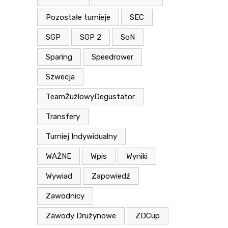
Pozostałe turnieje
SEC
SGP
SGP 2
SoN
Sparing
Speedrower
Szwecja
TeamŻużlowyDegustator
Transfery
Turniej Indywidualny
WAŻNE
Wpis
Wyniki
Wywiad
Zapowiedź
Zawodnicy
Zawody Drużynowe
ZDCup