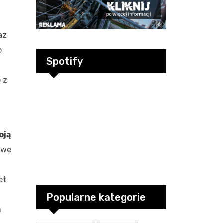
az
o
Spotify
 z
oją
e we
et
Popularne kategorie
m