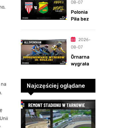
straty
08-07
no,
Nichollsa.
Polonia
Kosmiczny
Piła bez
mecz
szans w
Ellisa
Bydgoszcz
y. „Gryfy”
2026-
z
08-07
dwunasty
Örnarna
m
wygrała
zwycięstw
rundę
em
zasadnicz
 na
ą. Debiut
Najczęściej oglądane
Tondera w
m.
10. kolejce
ię
Unii
.