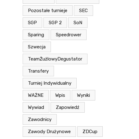
Pozostałe turnieje
SEC
SGP
SGP 2
SoN
Sparing
Speedrower
Szwecja
TeamŻużlowyDegustator
Transfery
Turniej Indywidualny
WAŻNE
Wpis
Wyniki
Wywiad
Zapowiedź
Zawodnicy
Zawody Drużynowe
ZDCup