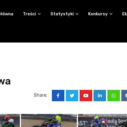
Główna
Treści
Statystyki
Konkursy
Ek
wa
Share:
Youtube
LinkedIn
Whats