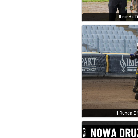
II runda
II Runda 