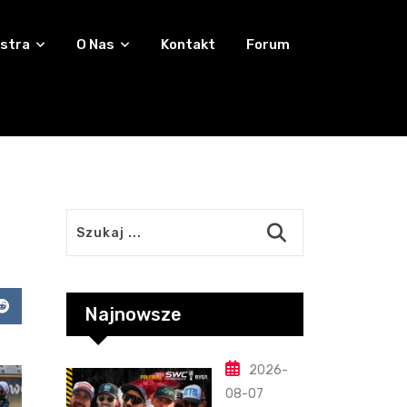
stra
O Nas
Kontakt
Forum
Najnowsze
app
Reddit
2026-
08-07