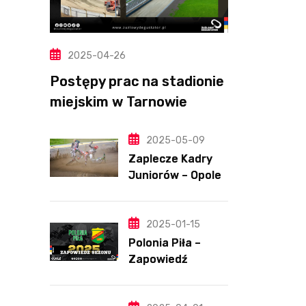
2025-04-26
Postępy prac na stadionie
miejskim w Tarnowie
(Wideo, foto)
2025-05-09
Zaplecze Kadry
Juniorów – Opole,
7.05.202
2025-01-15
Polonia Piła –
Zapowiedź
sezonu | SKŁADY
ANALIZA I