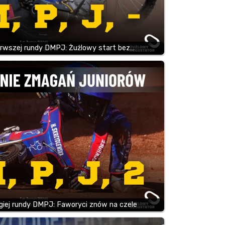
rwszej rundy DMPJ: Żużlowy start bez…
iej rundy DMPJ: Faworyci znów na czele