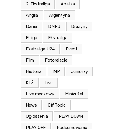
2. Ekstraliga
Analiza
Anglia
Argentyna
Dania
DMPJ
Drużyny
E-liga
Ekstraliga
Ekstraliga U24
Event
Film
Fotorelacje
Historia
IMP
Juniorzy
KLŻ
Live
Live meczowy
Miniżużel
News
Off Topic
Ogłoszenia
PLAY DOWN
PLAY OFF
Podsumowania