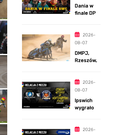
Dania w
finale DPŚ.
Zaskakują
cy
przebieg
2026-
półfinału
08-07
na
DMPJ,
Bikernieku
Rzeszów,
część
szkolenio
wa,
2026-
5.06.2026
08-07
Ipswich
wygrało z
Northamp
ton
pomimo
2026-