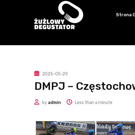
Skip
to
Strona 
content
2025-05-29
DMPJ – Częstocho
by
admin
Less than a minute