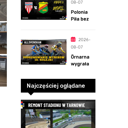
straty
08-07
Nichollsa.
Polonia
Kosmiczny
Piła bez
mecz
szans w
Ellisa
Bydgoszcz
y. „Gryfy”
2026-
z
08-07
dwunasty
Örnarna
m
wygrała
zwycięstw
rundę
em
zasadnicz
ą. Debiut
Najczęściej oglądane
Tondera w
10. kolejce