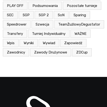
PLAY OFF
Podsumowania
Pozostałe turnieje
SEC
SGP
SGP 2
SoN
Sparing
Speedrower
Szwecja
TeamŻużlowyDegustator
Transfery
Turniej Indywidualny
WAŻNE
Wpis
Wyniki
Wywiad
Zapowiedź
Zawodnicy
Zawody Drużynowe
ZDCup