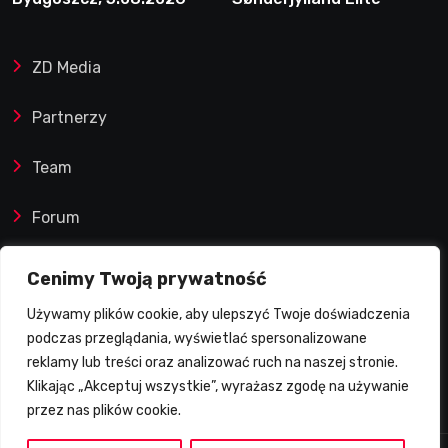
Speedway nie zwalnia
tempa. Lider ponownie
ZD Media
zwycięski
Partnerzy
Team
Forum
Reklamy i współprace
Cenimy Twoją prywatność
Używamy plików cookie, aby ulepszyć Twoje doświadczenia
Prawa autorskie
podczas przeglądania, wyświetlać spersonalizowane
reklamy lub treści oraz analizować ruch na naszej stronie.
Polityka Prywatności
Klikając „Akceptuj wszystkie”, wyrażasz zgodę na używanie
przez nas plików cookie.