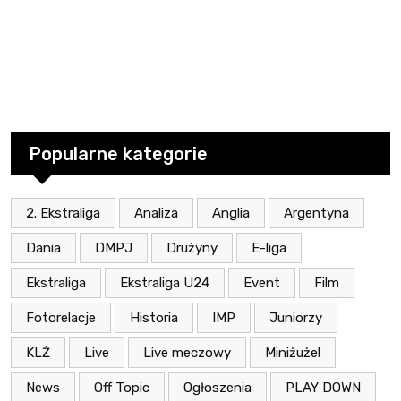
Popularne kategorie
2. Ekstraliga
Analiza
Anglia
Argentyna
Dania
DMPJ
Drużyny
E-liga
Ekstraliga
Ekstraliga U24
Event
Film
Fotorelacje
Historia
IMP
Juniorzy
KLŻ
Live
Live meczowy
Miniżużel
News
Off Topic
Ogłoszenia
PLAY DOWN