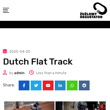
Skip
to
content
2025-04-20
Dutch Flat Track
by
admin
Less than a minute
Share:
Youtube
LinkedIn
Whatsapp
Reddit