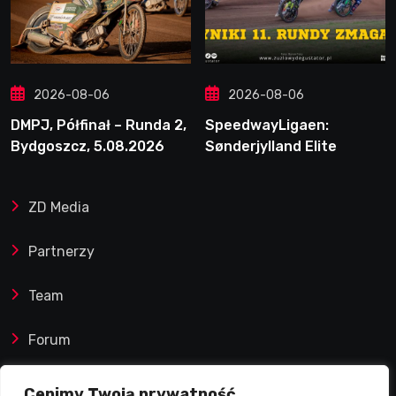
2026-08-06
2026-08-06
DMPJ, Półfinał – Runda 2,
SpeedwayLigaen:
Bydgoszcz, 5.08.2026
Sønderjylland Elite
Speedway nie zwalnia
tempa. Lider ponownie
ZD Media
zwycięski
Partnerzy
Team
Forum
Reklamy i współprace
Cenimy Twoją prywatność