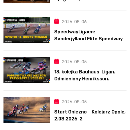
2026-08-06
SpeedwayLigaen:
Sønderjylland Elite Speedway
nie zwalnia tempa. Lider
ponownie zwycięski
2026-08-05
13. kolejka Bauhaus-Ligan.
Odmieniony Henriksson.
Świetny mecz Blödorna
2026-08-05
Start Gniezno – Kolejarz Opole,
2.08.2026-2