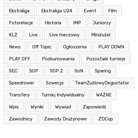
Ekstraliga
Ekstraliga U24
Event
Film
Fotorelacje
Historia
IMP
Juniorzy
KLŻ
Live
Live meczowy
Miniżużel
News
Off Topic
Ogłoszenia
PLAY DOWN
PLAY OFF
Podsumowania
Pozostałe turnieje
SEC
SGP
SGP 2
SoN
Sparing
Speedrower
Szwecja
TeamŻużlowyDegustator
Transfery
Turniej Indywidualny
WAŻNE
Wpis
Wyniki
Wywiad
Zapowiedź
Zawodnicy
Zawody Drużynowe
ZDCup