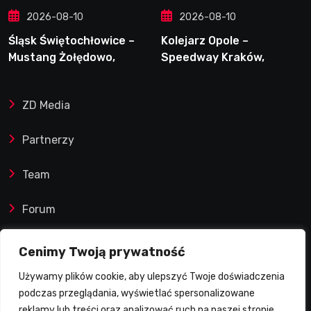
2026-08-10
2026-08-10
Śląsk Świętochłowice –
Kolejarz Opole –
Mustang Żołędowo,
Speedway Kraków,
9.08.2026
9.08.2026
ZD Media
Partnerzy
Team
Forum
Reklamy i współprace
Cenimy Twoją prywatność
Używamy plików cookie, aby ulepszyć Twoje doświadczenia
Prawa autorskie
podczas przeglądania, wyświetlać spersonalizowane
reklamy lub treści oraz analizować ruch na naszej stronie.