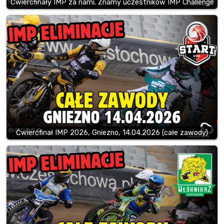
Ćwierćfinały IMP za nami. Znamy uczestników IMP Challenge
Ćwierćfinał IMP 2026, Gniezno, 14.04.2026 (całe zawody)