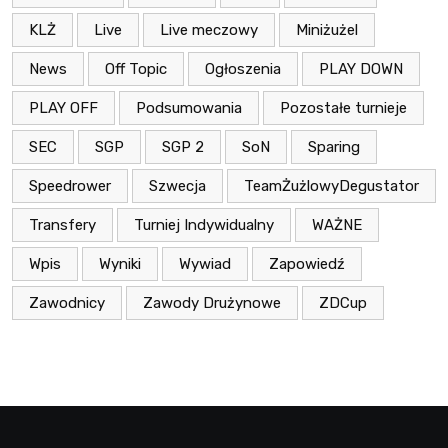
KLŻ
Live
Live meczowy
Miniżużel
News
Off Topic
Ogłoszenia
PLAY DOWN
PLAY OFF
Podsumowania
Pozostałe turnieje
SEC
SGP
SGP 2
SoN
Sparing
Speedrower
Szwecja
TeamŻużlowyDegustator
Transfery
Turniej Indywidualny
WAŻNE
Wpis
Wyniki
Wywiad
Zapowiedź
Zawodnicy
Zawody Drużynowe
ZDCup