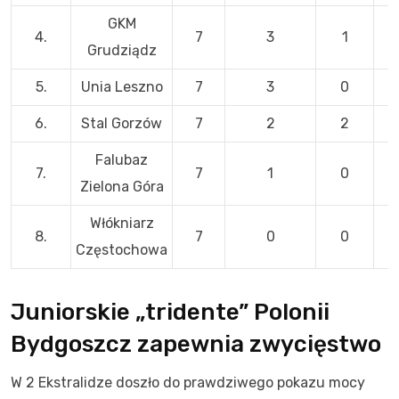
GKM
4.
7
3
1
Grudziądz
5.
Unia Leszno
7
3
0
6.
Stal Gorzów
7
2
2
Falubaz
7.
7
1
0
Zielona Góra
Włókniarz
8.
7
0
0
Częstochowa
Juniorskie „tridente” Polonii
Bydgoszcz zapewnia zwycięstwo
W 2 Ekstralidze doszło do prawdziwego pokazu mocy