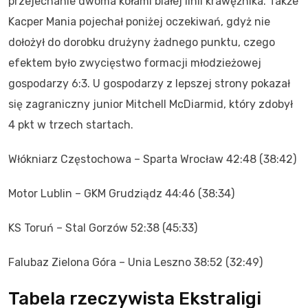
przejechanie dwoma kołami białej linii krawężnika. Także
Kacper Mania pojechał poniżej oczekiwań, gdyż nie
dołożył do dorobku drużyny żadnego punktu, czego
efektem było zwycięstwo formacji młodzieżowej
gospodarzy 6:3. U gospodarzy z lepszej strony pokazał
się zagraniczny junior Mitchell McDiarmid, który zdobył
4 pkt w trzech startach.
Włókniarz Częstochowa – Sparta Wrocław 42:48 (38:42)
Motor Lublin – GKM Grudziądz 44:46 (38:34)
KS Toruń – Stal Gorzów 52:38 (45:33)
Falubaz Zielona Góra – Unia Leszno 38:52 (32:49)
Tabela rzeczywista Ekstraligi