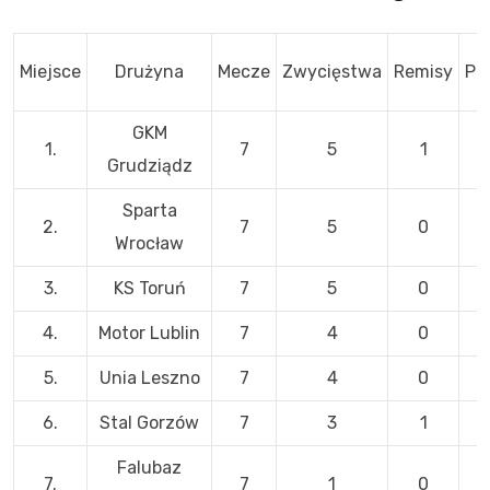
Miejsce
Drużyna
Mecze
Zwycięstwa
Remisy
Po
GKM
1.
7
5
1
Grudziądz
Sparta
2.
7
5
0
Wrocław
3.
KS Toruń
7
5
0
4.
Motor Lublin
7
4
0
5.
Unia Leszno
7
4
0
6.
Stal Gorzów
7
3
1
Falubaz
7.
7
1
0