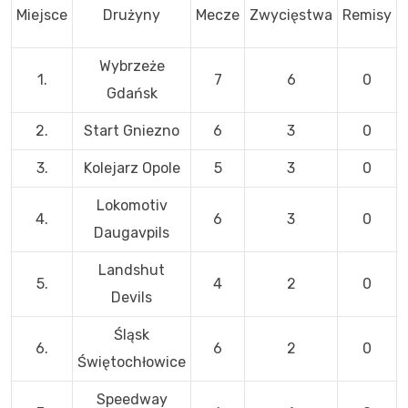
Miejsce
Drużyny
Mecze
Zwycięstwa
Remisy
Wybrzeże
1.
7
6
0
Gdańsk
2.
Start Gniezno
6
3
0
3.
Kolejarz Opole
5
3
0
Lokomotiv
4.
6
3
0
Daugavpils
Landshut
5.
4
2
0
Devils
Śląsk
6.
6
2
0
Świętochłowice
Speedway