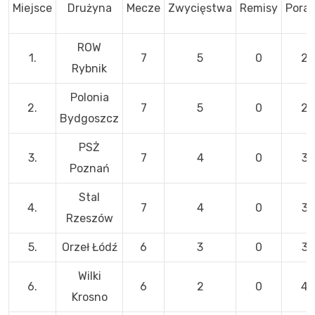
Miejsce
Drużyna
Mecze
Zwycięstwa
Remisy
Poraż
ROW
1.
7
5
0
2
Rybnik
Polonia
2.
7
5
0
2
Bydgoszcz
PSŻ
3.
7
4
0
3
Poznań
Stal
4.
7
4
0
3
Rzeszów
5.
Orzeł Łódź
6
3
0
3
Wilki
6.
6
2
0
4
Krosno