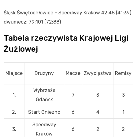
Śląsk Świętochłowice – Speedway Kraków 42:48 (41:39)
dwumecz: 79:101 (72:88)
Tabela rzeczywista Krajowej Ligi
Żużlowej
Miejsce
Drużyny
Mecze
Zwycięstwa
Remisy
Wybrzeże
1.
7
3
3
Gdańsk
2.
Start Gniezno
6
4
1
Speedway
3.
6
2
2
Kraków