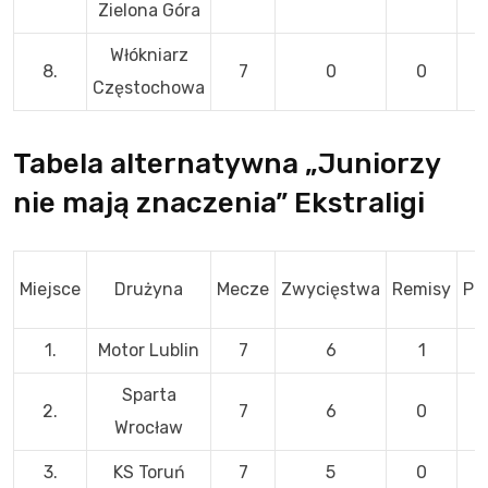
Zielona Góra
Włókniarz
8.
7
0
0
Częstochowa
Tabela alternatywna „Juniorzy
nie mają znaczenia” Ekstraligi
Miejsce
Drużyna
Mecze
Zwycięstwa
Remisy
Po
1.
Motor Lublin
7
6
1
Sparta
2.
7
6
0
Wrocław
3.
KS Toruń
7
5
0