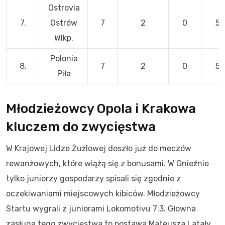
Ostrovia
7.
Ostrów
7
2
0
5
Wlkp.
Polonia
8.
7
2
0
5
Piła
Młodzieżowcy Opola i Krakowa
kluczem do zwycięstwa
W Krajowej Lidze Żużlowej doszło już do meczów
rewanżowych, które wiążą się z bonusami. W Gnieźnie
tylko juniorzy gospodarzy spisali się zgodnie z
oczekiwaniami miejscowych kibiców. Młodzieżowcy
Startu wygrali z juniorami Lokomotivu 7:3. Głowna
zasługa tego zwycięstwa to postawa Mateusza Latały,