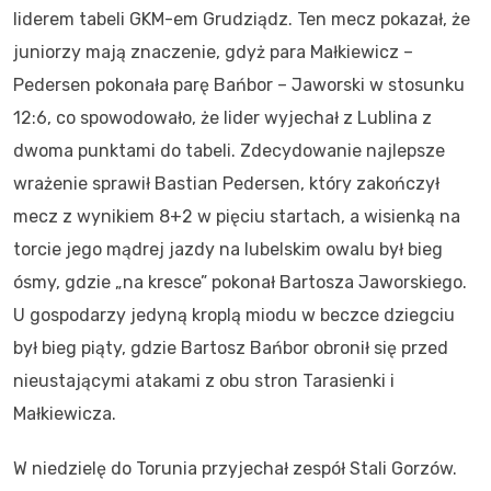
liderem tabeli GKM-em Grudziądz. Ten mecz pokazał, że
juniorzy mają znaczenie, gdyż para Małkiewicz –
Pedersen pokonała parę Bańbor – Jaworski w stosunku
12:6, co spowodowało, że lider wyjechał z Lublina z
dwoma punktami do tabeli. Zdecydowanie najlepsze
wrażenie sprawił Bastian Pedersen, który zakończył
mecz z wynikiem 8+2 w pięciu startach, a wisienką na
torcie jego mądrej jazdy na lubelskim owalu był bieg
ósmy, gdzie „na kresce” pokonał Bartosza Jaworskiego.
U gospodarzy jedyną kroplą miodu w beczce dziegciu
był bieg piąty, gdzie Bartosz Bańbor obronił się przed
nieustającymi atakami z obu stron Tarasienki i
Małkiewicza.
W niedzielę do Torunia przyjechał zespół Stali Gorzów.