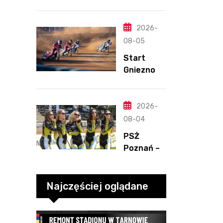
Ligan.
ponownie
Odmienion
zwycięski
y
2026-
Henriksso
08-05
n. Świetny
Start
mecz
Gniezno –
Blödorna
Kolejarz
Opole,
2.08.2026
2026-
-2
08-04
PSŻ
Poznań –
ROW
Rybnik,
2.08.2026
Najczęściej oglądane
-3