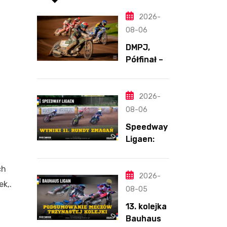
2026-
08-06
DMPJ,
Półfinał –
Runda 2,
Bydgoszcz
,
2026-
5.08.2026
08-06
Speedway
Ligaen:
Sønderjyll
and Elite
ch
Speedway
2026-
k,.
nie
08-05
zwalnia
13. kolejka
tempa.
Bauhaus-
Lider