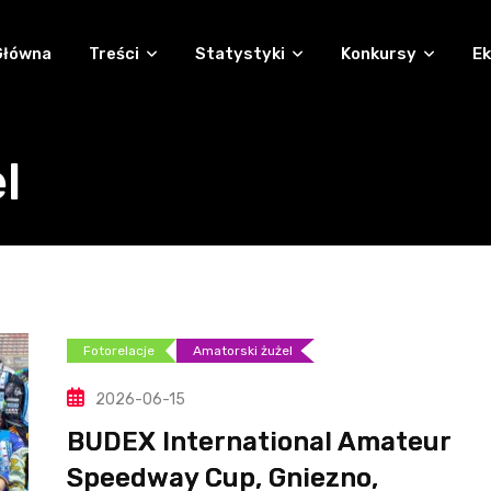
Główna
Treści
Statystyki
Konkursy
Ek
l
Fotorelacje
Amatorski żużel
2026-06-15
BUDEX International Amateur
Speedway Cup, Gniezno,