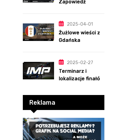
Zapowiedź
sezonu | SKŁADY
ANALIZA I
PRZEWIDYWANIA
2025-04-01
2025
Żużlowe wieści z
Gdańska
2025-02-27
Terminarz i
lokalizacje finałów
Indywidualnych
Mistrzostw Polski
Reklama