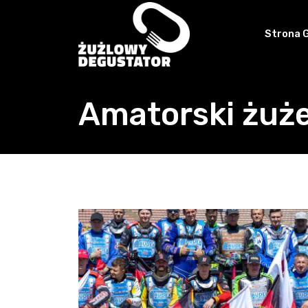
Skip
to
Strona 
content
Amatorski żuże