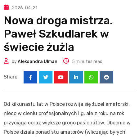
2026-04-21
Nowa droga mistrza.
Paweł Szkudlarek w
świecie żużla
by
Aleksandra Ulman
5 minutes read
Share:
Youtube
LinkedIn
Whatsapp
Reddit
Od kilkunastu lat w Polsce rozwija się żużel amatorski,
nieco w cieniu profesjonalnych lig, ale z roku na rok
przyciąga coraz większe grono pasjonatów. Obecnie w
Polsce działa ponad stu amatorów (wliczając byłych