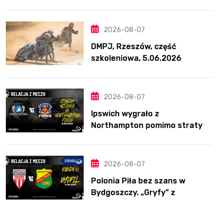
na Bikernieku
2026-08-07
DMPJ, Rzeszów, część
szkoleniowa, 5.06.2026
2026-08-07
Ipswich wygrało z
Northampton pomimo straty
Nichollsa. Kosmiczny mecz
Ellisa
2026-08-07
Polonia Piła bez szans w
Bydgoszczy. „Gryfy” z
dwunastym zwycięstwem