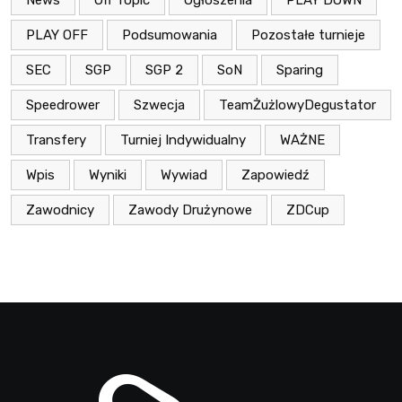
PLAY OFF
Podsumowania
Pozostałe turnieje
SEC
SGP
SGP 2
SoN
Sparing
Speedrower
Szwecja
TeamŻużlowyDegustator
Transfery
Turniej Indywidualny
WAŻNE
Wpis
Wyniki
Wywiad
Zapowiedź
Zawodnicy
Zawody Drużynowe
ZDCup