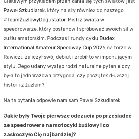
Ciekawym przykładem przenikania się tych światów jest
Paweł Szkudlarek,
który należy również do naszego
#TeamŻużlowyDegustator.
Mistrz świata w
speedrowerze, który postanowił spróbować swoich sił w
żużlu amatorskim. Podczas I rundy cyklu
Budex
International Amateur Speedway Cup 2026
na torze w
Rawiczu zaliczył swój debiut i zrobił to w imponującym
stylu. Jego udany występ rodzi naturalne pytanie czy
była to jednorazowa przygoda, czy początek dłuższej
historii z żużlem?
Na te pytania odpowie nam sam Paweł Szkudlarek:
Jakie były Twoje pierwsze odczucia po przesiadce
ze speedrowera na motocykl żużlowy i co
zaskoczyło Cię najbardziej?