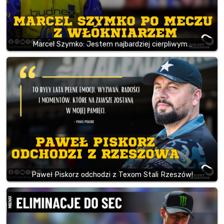
Marcel Szymko: Jestem najbardziej cierpliwym…
Paweł Piskorz odchodzi z Texom Stali Rzeszów!