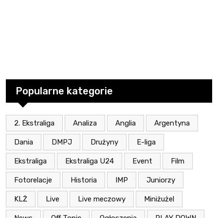
Popularne kategorie
2. Ekstraliga
Analiza
Anglia
Argentyna
Dania
DMPJ
Drużyny
E-liga
Ekstraliga
Ekstraliga U24
Event
Film
Fotorelacje
Historia
IMP
Juniorzy
KLŻ
Live
Live meczowy
Miniżużel
News
Off Topic
Ogłoszenia
PLAY DOWN