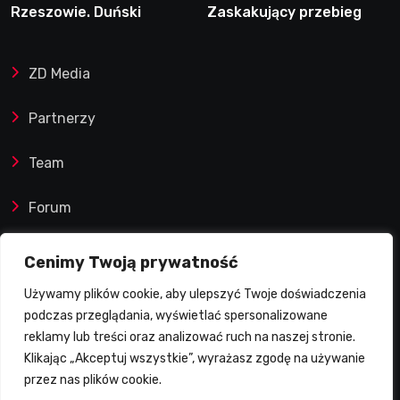
Rzeszowie. Duński
Zaskakujący przebieg
dynamit podporą Polonii.
półfinału na Bikernieku
Świetny Pickering
ZD Media
Partnerzy
Team
Forum
Reklamy i współprace
Cenimy Twoją prywatność
Używamy plików cookie, aby ulepszyć Twoje doświadczenia
Prawa autorskie
podczas przeglądania, wyświetlać spersonalizowane
reklamy lub treści oraz analizować ruch na naszej stronie.
Polityka Prywatności
Klikając „Akceptuj wszystkie”, wyrażasz zgodę na używanie
przez nas plików cookie.