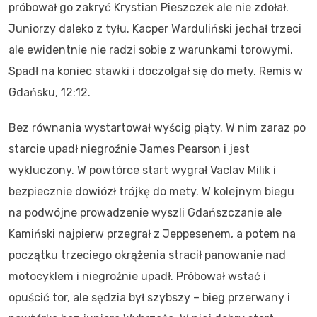
próbował go zakryć Krystian Pieszczek ale nie zdołał.
Juniorzy daleko z tyłu. Kacper Warduliński jechał trzeci
ale ewidentnie nie radzi sobie z warunkami torowymi.
Spadł na koniec stawki i doczołgał się do mety. Remis w
Gdańsku, 12:12.
Bez równania wystartował wyścig piąty. W nim zaraz po
starcie upadł niegroźnie James Pearson i jest
wykluczony. W powtórce start wygrał Vaclav Milik i
bezpiecznie dowiózł trójkę do mety. W kolejnym biegu
na podwójne prowadzenie wyszli Gdańszczanie ale
Kamiński najpierw przegrał z Jeppesenem, a potem na
początku trzeciego okrążenia stracił panowanie nad
motocyklem i niegroźnie upadł. Próbował wstać i
opuścić tor, ale sędzia był szybszy – bieg przerwany i