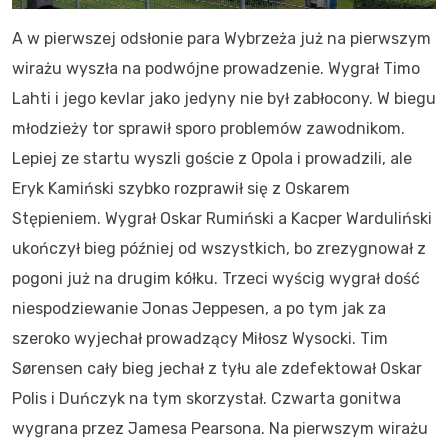
A w pierwszej odsłonie para Wybrzeża już na pierwszym
wirażu wyszła na podwójne prowadzenie. Wygrał Timo
Lahti i jego kevlar jako jedyny nie był zabłocony. W biegu
młodzieży tor sprawił sporo problemów zawodnikom.
Lepiej ze startu wyszli goście z Opola i prowadzili, ale
Eryk Kamiński szybko rozprawił się z Oskarem
Stępieniem. Wygrał Oskar Rumiński a Kacper Warduliński
ukończył bieg później od wszystkich, bo zrezygnował z
pogoni już na drugim kółku. Trzeci wyścig wygrał dość
niespodziewanie Jonas Jeppesen, a po tym jak za
szeroko wyjechał prowadzący Miłosz Wysocki. Tim
Sørensen cały bieg jechał z tyłu ale zdefektował Oskar
Polis i Duńczyk na tym skorzystał. Czwarta gonitwa
wygrana przez Jamesa Pearsona. Na pierwszym wirażu