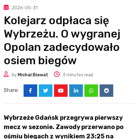
2026-05-31
Kolejarz odpłaca się
Wybrzeżu. O wygranej
Opolan zadecydowało
osiem biegów
by
Michał Bławat
3 minutes read
Share:
Youtube
LinkedIn
Whatsapp
Reddit
Wybrzeże Gdańsk przegrywa pierwszy
mecz w sezonie. Zawody przerwano po
ośmiu biegach z wynikiem 23:25 na