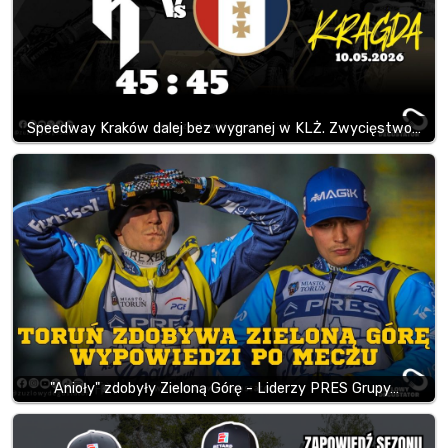
Speedway Kraków dalej bez wygranej w KLŻ. Zwycięstwo…
"Anioły" zdobyły Zieloną Górę - Liderzy PRES Grupy…