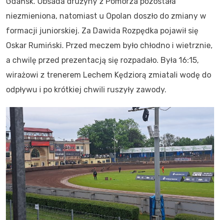
Gdańsk. Obsada drużyny z Pomorza pozostała
niezmieniona, natomiast u Opolan doszło do zmiany w
formacji juniorskiej. Za Dawida Rozpędka pojawił się
Oskar Rumiński. Przed meczem było chłodno i wietrznie,
a chwilę przed prezentacją się rozpadało. Była 16:15,
wirażowi z trenerem Lechem Kędziorą zmiatali wodę do
odpływu i po krótkiej chwili ruszyły zawody.