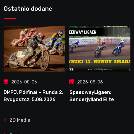
Ostatnio dodane
2026-08-06
2026-08-06
DMPJ, Półfinał – Runda 2,
SpeedwayLigaen:
Bydgoszcz, 5.08.2026
Sønderjylland Elite
Speedway nie zwalnia
tempa. Lider ponownie
ZD Media
zwycięski