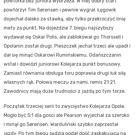
powtórka bez juniora Wybrzeża. W niej dobry start
powtórzył Tim Sørensen i pewnie wygrał. Łęgowik
dojechał daleko za stawką, aby tylko przekroczyć linię
mety za punkt. Na dojeździe 7. biegu najszybszy
wydawał się Oskar Polis, ale zablokował go Thorssell i
Opolanin został drugi. Pieszczek jechał trzeci ale upadł i
dał się minąć Oskarowi Rumińskiemu. Gdańszczanin
wstał i dowiózł juniorowi Kolejarza punkt bonusowy.
Zamiast równania obsługa toru poprawia drugi łuk siłą
własnych rąk. Połowa meczu za nami, remis 21:21.
Zawodnicy mają duże trudności z jazdą po tym torze.
Początek trzeciej serii to zwycięstwo Kolejarza Opole.
Mogło być 5:1 dla gości ale Pearson wyjechał za szeroko
i minął go Sørensen. Warduliński szybko zaprzestał
jazdy. Po tym biegu sędzia podał dość zaskakującą na