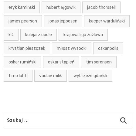
eryk kamiński
hubert łęgowik
jacob thorssell
james pearson
jonas jeppesen
kacper warduliński
klż
kolejarz opole
krajowa liga żużlowa
krystian pieszczek
miłosz wysocki
oskar polis
oskar rumiński
oskar stępień
tim sorensen
timo lahti
vaclav milik
wybrzeże gdańsk