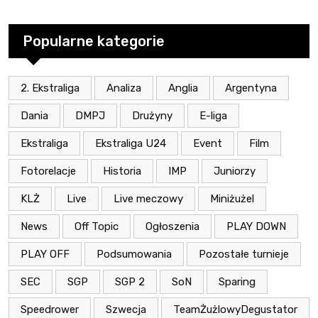
Popularne kategorie
2. Ekstraliga
Analiza
Anglia
Argentyna
Dania
DMPJ
Drużyny
E-liga
Ekstraliga
Ekstraliga U24
Event
Film
Fotorelacje
Historia
IMP
Juniorzy
KLŻ
Live
Live meczowy
Miniżużel
News
Off Topic
Ogłoszenia
PLAY DOWN
PLAY OFF
Podsumowania
Pozostałe turnieje
SEC
SGP
SGP 2
SoN
Sparing
Speedrower
Szwecja
TeamŻużlowyDegustator