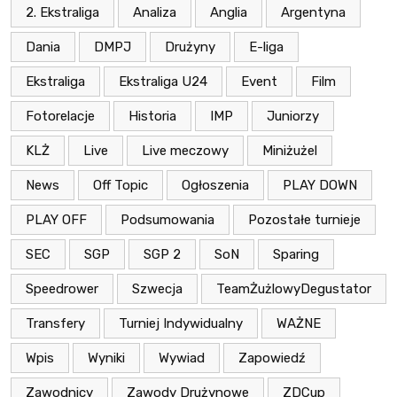
2. Ekstraliga
Analiza
Anglia
Argentyna
Dania
DMPJ
Drużyny
E-liga
Ekstraliga
Ekstraliga U24
Event
Film
Fotorelacje
Historia
IMP
Juniorzy
KLŻ
Live
Live meczowy
Miniżużel
News
Off Topic
Ogłoszenia
PLAY DOWN
PLAY OFF
Podsumowania
Pozostałe turnieje
SEC
SGP
SGP 2
SoN
Sparing
Speedrower
Szwecja
TeamŻużlowyDegustator
Transfery
Turniej Indywidualny
WAŻNE
Wpis
Wyniki
Wywiad
Zapowiedź
Zawodnicy
Zawody Drużynowe
ZDCup