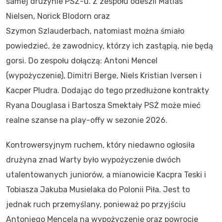
samej drużynie PSŻ-u. Z zespołu odeszli Matias
Nielsen, Norick Blodorn oraz
Szymon Szlauderbach, natomiast można śmiało
powiedzieć, że zawodnicy, którzy ich zastąpią, nie będą
gorsi. Do zespołu dołączą: Antoni Mencel
(wypożyczenie), Dimitri Berge, Niels Kristian Iversen i
Kacper Pludra. Dodając do tego przedłużone kontrakty
Ryana Douglasa i Bartosza Smektały PSŻ może mieć
realne szanse na play-offy w sezonie 2026.
Kontrowersyjnym ruchem, który niedawno ogłosiła
drużyna znad Warty było wypożyczenie dwóch
utalentowanych juniorów, a mianowicie Kacpra Teski i
Tobiasza Jakuba Musielaka do Polonii Piła. Jest to
jednak ruch przemyślany, ponieważ po przyjściu
Antoniego Mencela na wypożyczenie oraz powrocie