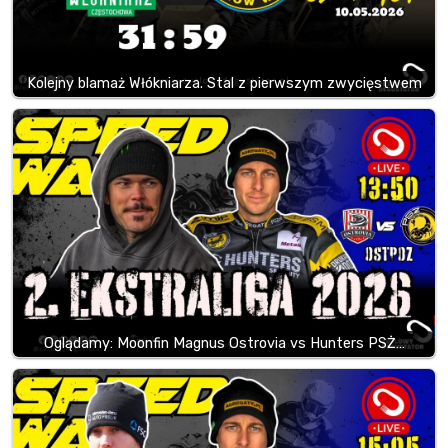
Kolejny blamaż Włókniarza. Stal z pierwszym zwycięstwem
Oglądamy: Moonfin Magnus Ostrovia vs Hunters PSŻ…