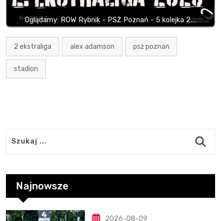
Oglądamy: ROW Rybnik - PSŻ Poznań - 5 kolejka 2.…
2 ekstraliga
alex adamson
psż poznań
stadion
Najnowsze
2026-08-09