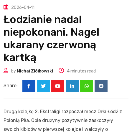
2026-04-11
Łodzianie nadal
niepokonani. Nagel
ukarany czerwoną
kartką
by
Michał Ziółkowski
4 minutes read
Share:
Youtube
LinkedIn
Whatsapp
Reddit
Drugą kolejkę 2. Ekstraligi rozpoczął mecz Orła Łódź z
Polonią Piła. Obie drużyny pozytywnie zaskoczyły
swoich kibiców w pierwszej kolejce i walczyły o