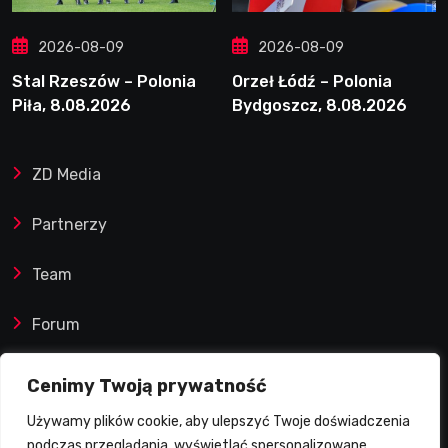
2026-08-09
2026-08-09
Stal Rzeszów – Polonia
Orzeł Łódź – Polonia
Piła, 8.08.2026
Bydgoszcz, 8.08.2026
ZD Media
Partnerzy
Team
Forum
Reklamy i współprace
Cenimy Twoją prywatność
Używamy plików cookie, aby ulepszyć Twoje doświadczenia
Prawa autorskie
podczas przeglądania, wyświetlać spersonalizowane