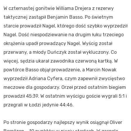
W czternastej gonitwie Williama Drejera z rezerwy
taktycznej zastąpił Benjamin Basso. Po świetnym
starcie prowadził Nagel, którego dość szybko wyprzedził
Nagel. Dość niespodziewanie na drugim łuku trzeciego
okrążenia upadł prowadzący Nagel. Wyścig został
przerwany, a młody Duńczyk został wykluczony. Co
więcej, sędzia ukarał zawodnika czerwoną kartką. W
powtórce Basso objął prowadzenie, a Marcin Nowak
wyprzedził Adriana Cyfera, czym zapewnił zwycięstwo
meczowe dla gospodarzy. Orzeł przed ostatnim biegiem
prowadził 45:39. W ostatnim wyścigu goście wygrali 5:1 i
przegrali w Łodzi jedynie 44:46.
Po stronie gospodarzy najlepszy wynik osiągnął Oliver