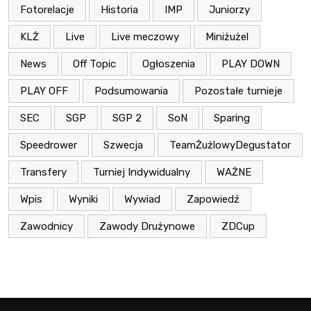
Fotorelacje
Historia
IMP
Juniorzy
KLŻ
Live
Live meczowy
Miniżużel
News
Off Topic
Ogłoszenia
PLAY DOWN
PLAY OFF
Podsumowania
Pozostałe turnieje
SEC
SGP
SGP 2
SoN
Sparing
Speedrower
Szwecja
TeamŻużlowyDegustator
Transfery
Turniej Indywidualny
WAŻNE
Wpis
Wyniki
Wywiad
Zapowiedź
Zawodnicy
Zawody Drużynowe
ZDCup