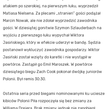
atakiem po szerokiej, na pierwszym łuku, wyprzedził
Matiasa Nielsena. Za plecami „stranieri” gości podążał
Marcin Nowak, ale nie zdołał wyprzedzić zawodnika
gości. W dziesiątej gonitwie Szymon Szlauderbach na
wyjściu z pierwszego łuku wypychał Wiktora
Jasińskiego, który w efekcie uderzył w bandę. Sędzia
postanowił wykluczyć zawodnika gospodarzy. Wiktor
Jasiński został wzięty do karetki i nie wystąpił w
powtórce. Zastąpił go Emil Maroszek. W powtórce
dziesiątego biegu Zach Cook pokonał dwójkę juniorów
Polonii. Był remis 30:30.
Ostatnia seria przed biegami nominowanymi ku uciesze
kibiców Polonii Piła rozpoczęła się bez zmiany za
Williama Drejera. Brak zmiany jednak nie zapobiegł