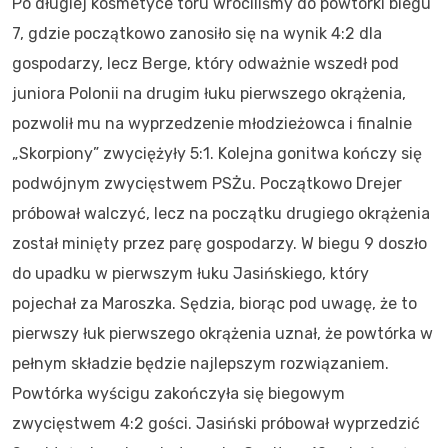
Po długiej kosmetyce toru wróciliśmy do powtórki biegu
7, gdzie początkowo zanosiło się na wynik 4:2 dla
gospodarzy, lecz Berge, który odważnie wszedł pod
juniora Polonii na drugim łuku pierwszego okrążenia,
pozwolił mu na wyprzedzenie młodzieżowca i finalnie
„Skorpiony” zwyciężyły 5:1. Kolejna gonitwa kończy się
podwójnym zwycięstwem PSŻu. Początkowo Drejer
próbował walczyć, lecz na początku drugiego okrążenia
został minięty przez parę gospodarzy. W biegu 9 doszło
do upadku w pierwszym łuku Jasińskiego, który
pojechał za Maroszka. Sędzia, biorąc pod uwagę, że to
pierwszy łuk pierwszego okrążenia uznał, że powtórka w
pełnym składzie będzie najlepszym rozwiązaniem.
Powtórka wyścigu zakończyła się biegowym
zwycięstwem 4:2 gości. Jasiński próbował wyprzedzić