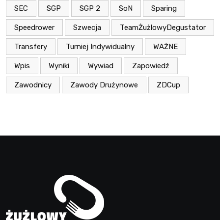
SEC
SGP
SGP 2
SoN
Sparing
Speedrower
Szwecja
TeamŻużlowyDegustator
Transfery
Turniej Indywidualny
WAŻNE
Wpis
Wyniki
Wywiad
Zapowiedź
Zawodnicy
Zawody Drużynowe
ZDCup