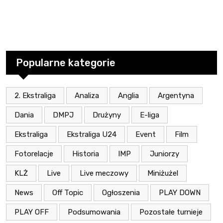
Popularne kategorie
2. Ekstraliga
Analiza
Anglia
Argentyna
Dania
DMPJ
Drużyny
E-liga
Ekstraliga
Ekstraliga U24
Event
Film
Fotorelacje
Historia
IMP
Juniorzy
KLŻ
Live
Live meczowy
Miniżużel
News
Off Topic
Ogłoszenia
PLAY DOWN
PLAY OFF
Podsumowania
Pozostałe turnieje