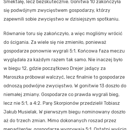
Smektałę, lecz bezskutecznie. Gonitwa 10 zakończyła
się podwójnym zwycięstwem gospodarzy, którzy
zapewnili sobie zwycięstwo w dzisiejszym spotkaniu.
Równanie toru się zakończyło, a więc mogliśmy wrócić
do ścigania. Za wiele się nie zmieniło, ponieważ
gospodarze ponownie wygrali 5:1. Końcowa faza meczu
wyglądała za każdym razem tak samo. Nie inaczej było
w biegu 12, gdzie początkowo Drejer jadący za
Maroszka próbował walczyć, lecz finalnie to gospodarze
odnoszą podwójne zwycięstwo. W gonitwie 13 doszło do
niemałej zmiany. Gospodarze co prawda wygrali bieg,
lecz nie 5:1, a 4:2. Parę Skorpionów przedzielił Tobiasz
Jakub Musielak. W pierwszym biegu nominowany doszło
aż do trzech zmian. Mimo dokonanych roszad przez
menadżerów, gospodarze wygrywają 5:1. Ostatni wyścig