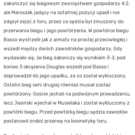
zakończyć się biegowym zwycięstwem gospodarzy 4:2,
ale Maroszek jadący na ostatniej pozycji upadł i nie
zdążył zejść z toru, przez co sędzia był zmuszony do
przerwania biegu i jego powtórzenia. W powtórce biegu
Basso wystrzelił jak z armaty na prostej przeciwległej i
wszedł między dwóch zawodników gospodarzy. Gdy
wydawało się, że bieg zakończy się wynikiem 3-3, pod
koniec 3 okrążenia Douglas wszedł pod Basso i
doprowadził do jego upadku, za co został wykluczony.
Ostatni bieg serii drugiej również musiał zostać
powtórzony. Goście jechali na podwójnym prowadzeniu,
lecz Jasiński wjechał w Musielaka i został wykluczony z
powtórki biegu. Przed powtórką biegu sędzia zawodów
postanowił zrobić przerwę na kosmetykę toru.