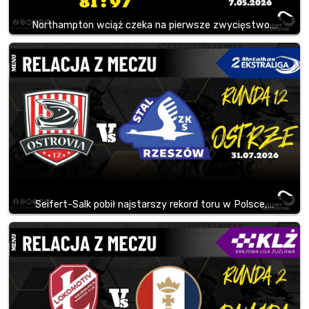
Northampton wciąż czeka na pierwsze zwycięstwo.…
Seifert-Salk pobił najstarszy rekord toru w Polsce,…