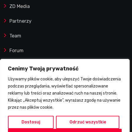
tempa. Lider ponownie
ZD Media
zwycięski
Partnerzy
Team
Forum
Reklamy i współprace
Cenimy Twoją prywatność
Używamy plików cookie, aby ulepszyć Twoje doświadczenia
Prawa autorskie
podczas przeglądania, wyświetlać spersonalizowane
reklamy lub treści oraz analizować ruch na naszej stronie.
Polityka Prywatności
Klikając „Akceptuj wszystkie”, wyrażasz zgodę na używanie
przez nas plików cookie.
Dostosuj
Odrzuć wszystkie
2026 © Żużlowy Degustator | Wszelkie prawa