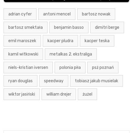
adrian cyfer
antoni mencel
bartosz nowak
bartosz smektała
benjamin basso
dimitri berge
emil maroszek
kacper pludra
kacper teska
kamil witkowski
metalkas 2. ekstraliga
niels-kristian iversen
polonia piła
psż poznań
ryan douglas
speedway
tobiasz jakub musielak
wiktor jasiński
william drejer
żużel