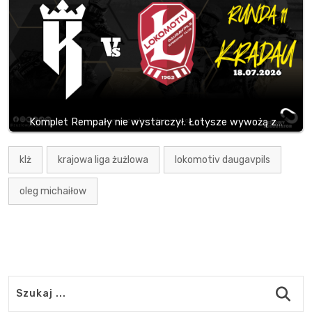
Komplet Rempały nie wystarczył. Łotysze wywożą z…
klż
krajowa liga żużlowa
lokomotiv daugavpils
oleg michaiłow