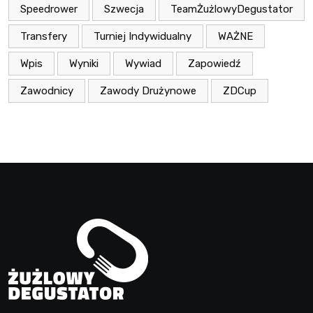
Speedrower
Szwecja
TeamŻużlowyDegustator
Transfery
Turniej Indywidualny
WAŻNE
Wpis
Wyniki
Wywiad
Zapowiedź
Zawodnicy
Zawody Drużynowe
ZDCup