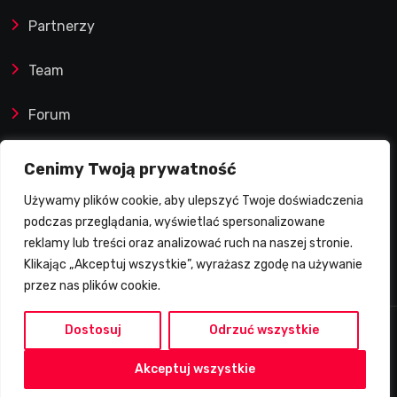
Partnerzy
Team
Forum
Reklamy i współprace
Cenimy Twoją prywatność
Używamy plików cookie, aby ulepszyć Twoje doświadczenia
Prawa autorskie
podczas przeglądania, wyświetlać spersonalizowane
reklamy lub treści oraz analizować ruch na naszej stronie.
Polityka Prywatności
Klikając „Akceptuj wszystkie”, wyrażasz zgodę na używanie
przez nas plików cookie.
Dostosuj
Odrzuć wszystkie
2026 © Żużlowy Degustator | Wszelkie prawa
Akceptuj wszystkie
zastrzeżone.