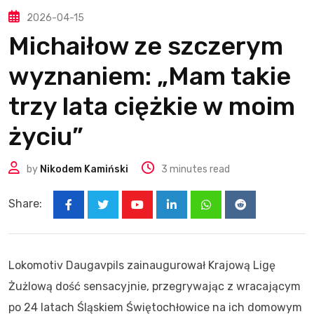
2026-04-15
Michaiłow ze szczerym
wyznaniem: „Mam takie
trzy lata ciężkie w moim
życiu”
by
Nikodem Kamiński
3 minutes read
Share:
Youtube
LinkedIn
Whatsapp
Reddit
Lokomotiv Daugavpils zainaugurował Krajową Ligę
Żużlową dość sensacyjnie, przegrywając z wracającym
po 24 latach Śląskiem Świętochłowice na ich domowym