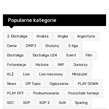
Popularne kategorie
2. Ekstraliga
Analiza
Anglia
Argentyna
Dania
DMPJ
Drużyny
E-liga
Ekstraliga
Ekstraliga U24
Event
Film
Fotorelacje
Historia
IMP
Juniorzy
KLŻ
Live
Live meczowy
Miniżużel
News
Off Topic
Ogłoszenia
PLAY DOWN
PLAY OFF
Podsumowania
Pozostałe turnieje
SEC
SGP
SGP 2
SoN
Sparing