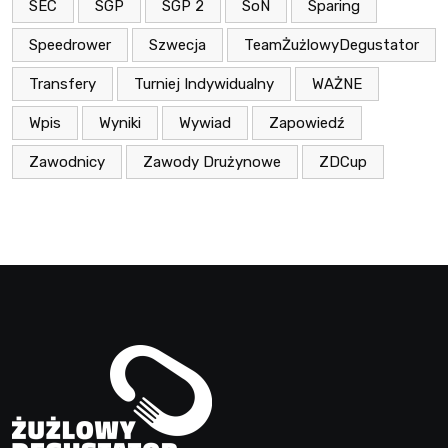
SEC
SGP
SGP 2
SoN
Sparing
Speedrower
Szwecja
TeamŻużlowyDegustator
Transfery
Turniej Indywidualny
WAŻNE
Wpis
Wyniki
Wywiad
Zapowiedź
Zawodnicy
Zawody Drużynowe
ZDCup