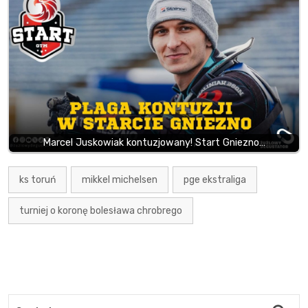
Marcel Juskowiak kontuzjowany! Start Gniezno…
ks toruń
mikkel michelsen
pge ekstraliga
turniej o koronę bolesława chrobrego