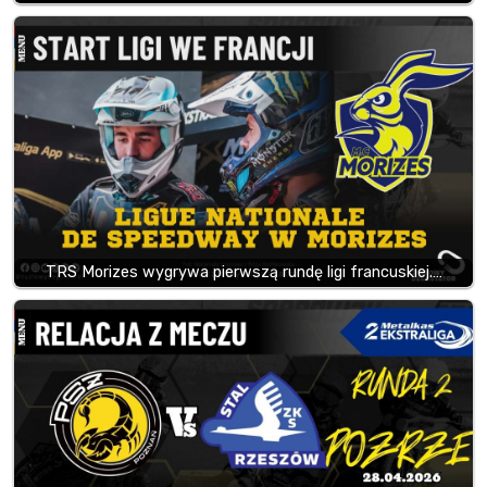
TRS Morizes wygrywa pierwszą rundę ligi francuskiej.…