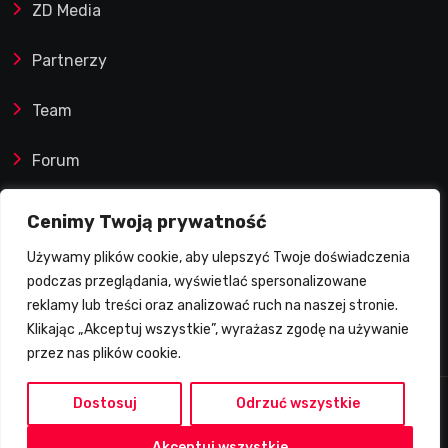
ZD Media
Partnerzy
Team
Forum
Reklamy i współprace
Cenimy Twoją prywatność
Używamy plików cookie, aby ulepszyć Twoje doświadczenia
Prawa autorskie
podczas przeglądania, wyświetlać spersonalizowane
reklamy lub treści oraz analizować ruch na naszej stronie.
Polityka Prywatności
Klikając „Akceptuj wszystkie”, wyrażasz zgodę na używanie
przez nas plików cookie.
Dostosuj
Odrzuć wszystkie
2026 © Żużlowy Degustator | Wszelkie prawa
Akceptuj wszystkie