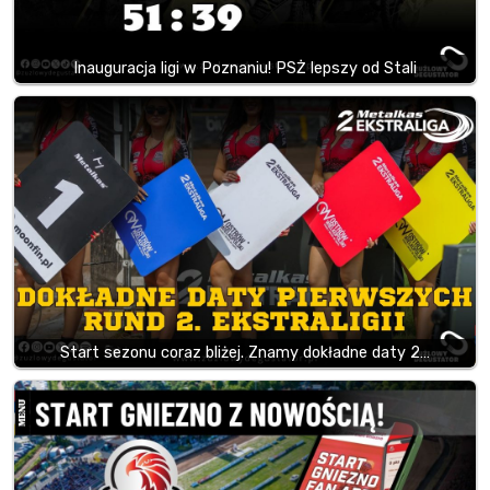
Inauguracja ligi w Poznaniu! PSŻ lepszy od Stali
Start sezonu coraz bliżej. Znamy dokładne daty 2…