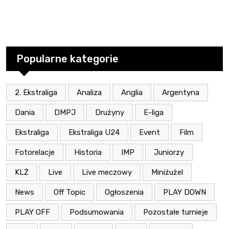
Popularne kategorie
2. Ekstraliga
Analiza
Anglia
Argentyna
Dania
DMPJ
Drużyny
E-liga
Ekstraliga
Ekstraliga U24
Event
Film
Fotorelacje
Historia
IMP
Juniorzy
KLŻ
Live
Live meczowy
Miniżużel
News
Off Topic
Ogłoszenia
PLAY DOWN
PLAY OFF
Podsumowania
Pozostałe turnieje