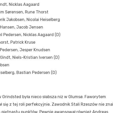
lindt, Nicklas Aagaard
 Tim Sørensen, Rune Thorst
rik Jakobsen, Nicolai Heiselberg
ds Hansen, Jacob Jensen
l Pedersen, Nicklas Aagaard (D)
orst, Patrick Kruse
n Pedersen, Jesper Knudsen
Klindt, Niels-Kristian Iversen (D)
obsen
selberg, Bastian Pedersen (D)
a w Grindsted była nieco słabsza niż w Glumsø. Faworytem
ię z tej roli perfekcyjnie. Zawodnik Stali Rzeszów nie zna
m piętnastu punktów. Pewnie awansował również Andreas