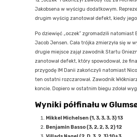
Jakobsena w wyścigu dodatkowym. Reprezent
drugim wyścig zanotował defekt, kiedy jego 
Po dziewięć „oczek” zgromadzili natomiast
Jacob Jensen. Cała trójka zmierzyła się w 
drugie miejsce zajął zawodnik Startu Gnie
zanotował defekt, który spowodował, że fina
przygodę IM Danii zakończyli natomiast Nicol
ten ostatni rozczarował. Zawodnik Włókniar
koncie. Dopiero w ostatnim biegu zdołał wy
Wyniki półfinału w Glums
Mikkel Michelsen (1, 3, 3, 3, 3) 13
Benjamin Basso (3, 2, 2, 3, 2) 12
Villads Nagel (2, D, 3, 2, 3) 10+3