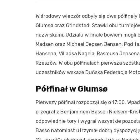
W środowy wieczór odbyły się dwa półfinały
Glumsø oraz Grindsted. Stawki obu turniejó
nazwiskami. Udziału w finale bowiem mogli b
Madsen oraz Michael Jepsen Jensen. Pod taś
Hansena, Villadsa Nagela, Rasmusa Jensena c
Rzeszów. W obu półfinałach pierwsza szóstk
uczestników wskaże Duńska Federacja Moto
Półfinał w Glumsø
Pierwszy półfinał rozpoczął się o 17:00. Wpa
przegrał z Benjaminem Basso i Nielsem-Kris
odpowiednie tory i wygrał wszystkie pozost
Basso natomiast utrzymał dobrą dyspozycję i
12 „oczek” i ukończył zawody tuż za Michels