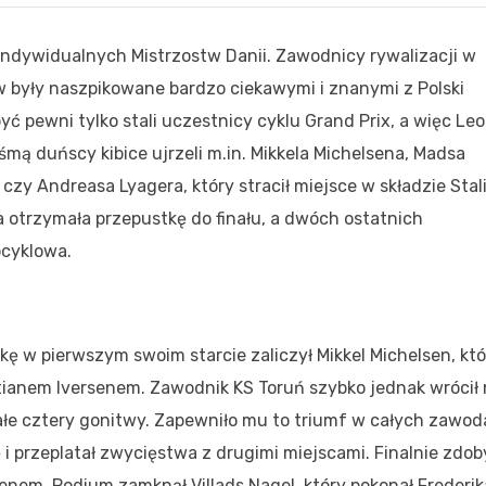
 Indywidualnych Mistrzostw Danii. Zawodnicy rywalizacji w
w były naszpikowane bardzo ciekawymi i znanymi z Polski
yć pewni tylko stali uczestnicy cyklu Grand Prix, a więc Le
mą duńscy kibice ujrzeli m.in. Mikkela Michelsena, Madsa
zy Andreasa Lyagera, który stracił miejsce w składzie Stal
a otrzymała przepustkę do finału, a dwóch ostatnich
cyklowa.
dkę w pierwszym swoim starcie zaliczył Mikkel Michelsen, któ
tianem Iversenem. Zawodnik KS Toruń szybko jednak wrócił
ałe cztery gonitwy. Zapewniło mu to triumf w całych zawod
 przeplatał zwycięstwa z drugimi miejscami. Finalnie zdob
enem. Podium zamknął Villads Nagel, który pokonał Frederik