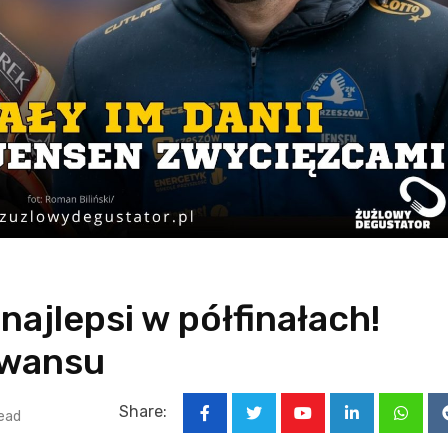
najlepsi w półfinałach!
awansu
Share:
ead
Youtube
LinkedIn
Whats