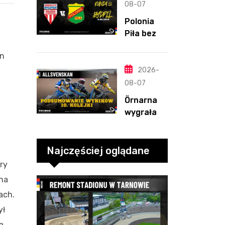
straty
08-07
Nichollsa.
Polonia
Kosmiczny
Piła bez
mecz
szans w
Ellisa
on
Bydgoszcz
y. „Gryfy”
2026-
z
08-07
i
dwunasty
Örnarna
m
wygrała
zwycięstw
rundę
em
zasadnicz
ą. Debiut
Najczęściej oglądane
Tondera w
ry
10. kolejce
 na
ach.
ył
a