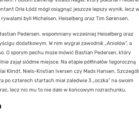
ant Orła Łódź mógł osiągnąć jeszcze lepszy wynik, lecz 
rywalami byli Michelsen, Heiselberg oraz Tim Sørensen.
 Bastian Pedersen, wspomniany wcześniej Heiselberg oraz
wyścigu dodatkowym. W nim wygrał zawodnik „Aniołów”, a
zno. O sporym pechu może mówić Bastian Pedersen, który
lnie zajął siódme miejsce. Na etapie półfinałów tegoroczną
ai Klindt, Niels-Kristian Iversen czy Mads Hansen. Szczegól
za po czterech startach miał zaledwie 3 „oczka” na swoim
grać, lecz nic mu to nie dało w końcowym rozrachunku.
ø