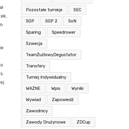
ał
Pozostałe turnieje
SEC
tek,
SGP
SGP 2
SoN
ym
Sparing
Speedrower
Szwecja
ie
TeamŻużlowyDegustator
do
Transfery
s.
Turniej Indywidualny
ej
WAŻNE
Wpis
Wyniki
Wywiad
Zapowiedź
Zawodnicy
Zawody Drużynowe
ZDCup