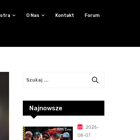
stra
O Nas
Kontakt
Forum
Najnowsze
2026-
08-07