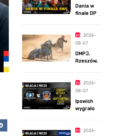
Dania w
finale DPŚ.
Zaskakują
cy
przebieg
2026-
półfinału
08-07
na
DMPJ,
Bikernieku
Rzeszów,
część
szkolenio
wa,
2026-
5.06.2026
08-07
Ipswich
wygrało z
Northamp
ton
app
Reddit
pomimo
2026-