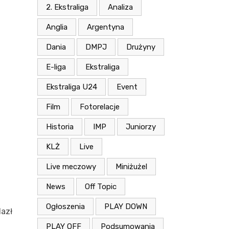
2. Ekstraliga
Analiza
Anglia
Argentyna
Dania
DMPJ
Drużyny
E-liga
Ekstraliga
Ekstraliga U24
Event
Film
Fotorelacje
Historia
IMP
Juniorzy
KLŻ
Live
Live meczowy
Miniżużel
News
Off Topic
Ogłoszenia
PLAY DOWN
lazł
PLAY OFF
Podsumowania