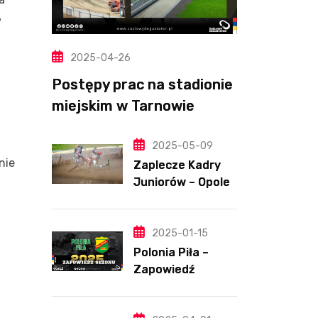
w
2025-04-26
Postępy prac na stadionie
miejskim w Tarnowie
(Wideo, foto)
2025-05-09
nie
Zaplecze Kadry
Juniorów – Opole,
7.05.202
2025-01-15
Polonia Piła –
Zapowiedź
sezonu | SKŁADY
ANALIZA I