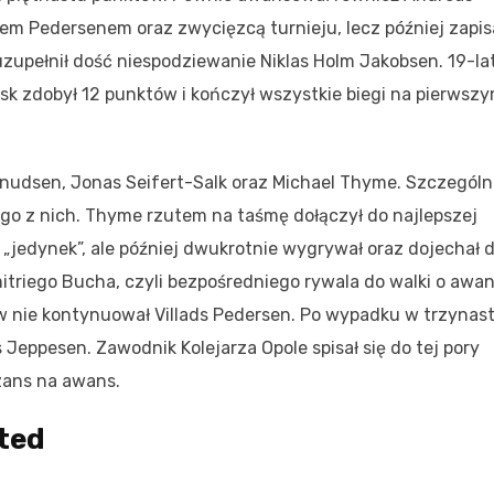
em Pedersenem oraz zwycięzcą turnieju, lecz później zapis
zupełnił dość niespodziewanie Niklas Holm Jakobsen. 19-la
k zdobył 12 punktów i kończył wszystkie biegi na pierwsz
nudsen, Jonas Seifert-Salk oraz Michael Thyme. Szczególn
go z nich. Thyme rzutem na taśmę dołączył do najlepszej
 „jedynek”, ale później dwukrotnie wygrywał oraz dojechał 
mitriego Bucha, czyli bezpośredniego rywala do walki o awan
 nie kontynuował Villads Pedersen. Po wypadku w trzynast
Jeppesen. Zawodnik Kolejarza Opole spisał się do tej pory
szans na awans.
sted