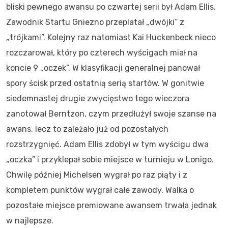
bliski pewnego awansu po czwartej serii był Adam Ellis.
Zawodnik Startu Gniezno przeplatał „dwójki” z
„trójkami”. Kolejny raz natomiast Kai Huckenbeck nieco
rozczarował, który po czterech wyścigach miał na
koncie 9 „oczek”. W klasyfikacji generalnej panował
spory ścisk przed ostatnią serią startów. W gonitwie
siedemnastej drugie zwycięstwo tego wieczora
zanotował Berntzon, czym przedłużył swoje szanse na
awans, lecz to zależało już od pozostałych
rozstrzygnięć. Adam Ellis zdobył w tym wyścigu dwa
„oczka” i przyklepał sobie miejsce w turnieju w Lonigo.
Chwilę później Michelsen wygrał po raz piąty i z
kompletem punktów wygrał całe zawody. Walka o
pozostałe miejsce premiowane awansem trwała jednak
w najlepsze.