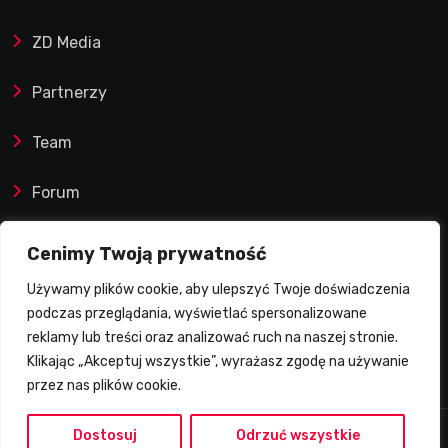
Kosmiczny mecz Ellisa
ZD Media
Partnerzy
Team
Forum
Reklamy i współprace
Cenimy Twoją prywatność
Używamy plików cookie, aby ulepszyć Twoje doświadczenia
Prawa autorskie
podczas przeglądania, wyświetlać spersonalizowane
reklamy lub treści oraz analizować ruch na naszej stronie.
Polityka Prywatności
Klikając „Akceptuj wszystkie”, wyrażasz zgodę na używanie
przez nas plików cookie.
Dostosuj
Odrzuć wszystkie