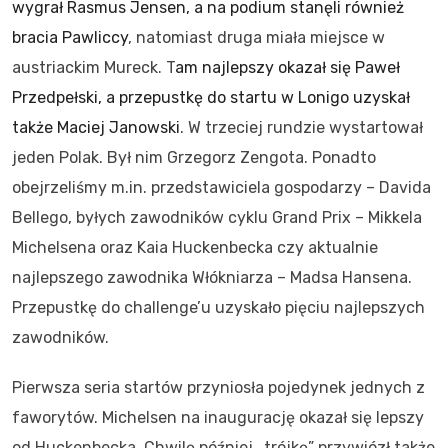
wygrał Rasmus Jensen, a na podium stanęli również
bracia Pawliccy
, natomiast druga miała miejsce w
austriackim Mureck. T
am najlepszy okazał się Paweł
Przedpełski, a przepustkę do startu w Lonigo uzyskał
także Maciej Janowski
. W trzeciej rundzie wystartował
jeden Polak. Był nim Grzegorz Zengota. Ponadto
obejrzeliśmy m.in. przedstawiciela gospodarzy – Davida
Bellego, byłych zawodników cyklu Grand Prix – Mikkela
Michelsena oraz Kaia Huckenbecka czy aktualnie
najlepszego zawodnika Włókniarza – Madsa Hansena.
Przepustkę do challenge’u uzyskało pięciu najlepszych
zawodników.
Pierwsza seria startów przyniosła pojedynek jednych z
faworytów. Michelsen na inaugurację okazał się lepszy
od Huckenbecka. Chwilę później „trójkę” przywiózł także