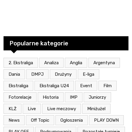
Popularne kategorie
2. Ekstraliga
Analiza
Anglia
Argentyna
Dania
DMPJ
Drużyny
E-liga
Ekstraliga
Ekstraliga U24
Event
Film
Fotorelacje
Historia
IMP
Juniorzy
KLŻ
Live
Live meczowy
Miniżużel
News
Off Topic
Ogłoszenia
PLAY DOWN
PLAY OFF
Podsumowania
Pozostałe turnieje