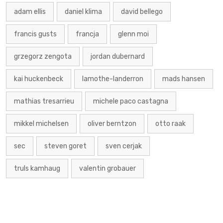
adam ellis
daniel klima
david bellego
francis gusts
francja
glenn moi
grzegorz zengota
jordan dubernard
kai huckenbeck
lamothe-landerron
mads hansen
mathias tresarrieu
michele paco castagna
mikkel michelsen
oliver berntzon
otto raak
sec
steven goret
sven cerjak
truls kamhaug
valentin grobauer