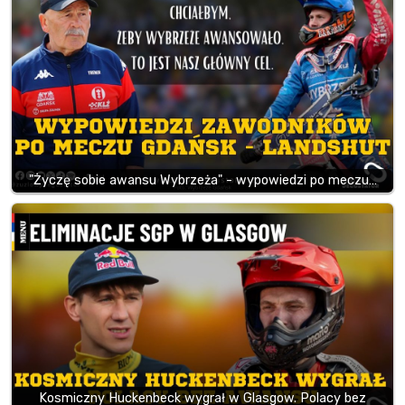
"Życzę sobie awansu Wybrzeża" - wypowiedzi po meczu…
Kosmiczny Huckenbeck wygrał w Glasgow. Polacy bez