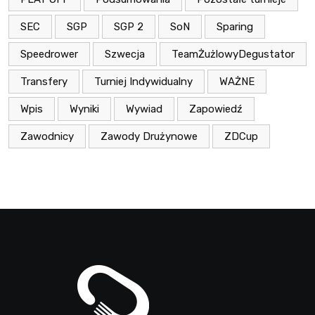
SEC
SGP
SGP 2
SoN
Sparing
Speedrower
Szwecja
TeamŻużlowyDegustator
Transfery
Turniej Indywidualny
WAŻNE
Wpis
Wyniki
Wywiad
Zapowiedź
Zawodnicy
Zawody Drużynowe
ZDCup