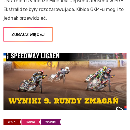
Ostatnie trzy mecze Michaela Jepsena Jensena w PGE
Ekstralidze były rozczarowujące. Kibice GKM-u mogli to
jednak przewidzieć.
ZOBACZ WIĘCEJ
Wpis
Dania
Wyniki