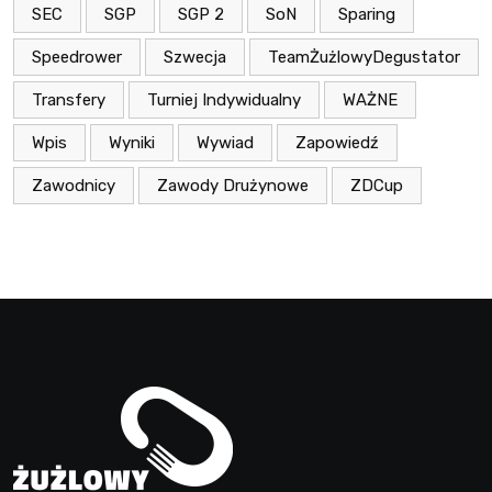
SEC
SGP
SGP 2
SoN
Sparing
Speedrower
Szwecja
TeamŻużlowyDegustator
Transfery
Turniej Indywidualny
WAŻNE
Wpis
Wyniki
Wywiad
Zapowiedź
Zawodnicy
Zawody Drużynowe
ZDCup