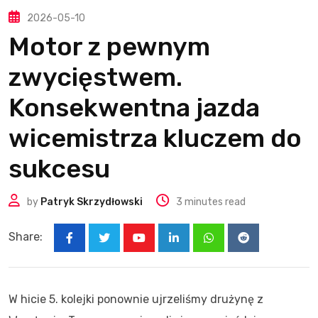
2026-05-10
Motor z pewnym
zwycięstwem.
Konsekwentna jazda
wicemistrza kluczem do
sukcesu
by
Patryk Skrzydłowski
3 minutes read
Share:
Youtube
LinkedIn
Whatsapp
Reddit
W hicie 5. kolejki ponownie ujrzeliśmy drużynę z