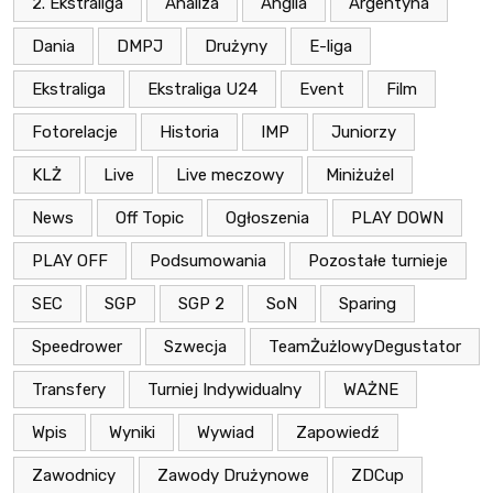
2. Ekstraliga
Analiza
Anglia
Argentyna
Dania
DMPJ
Drużyny
E-liga
Ekstraliga
Ekstraliga U24
Event
Film
Fotorelacje
Historia
IMP
Juniorzy
KLŻ
Live
Live meczowy
Miniżużel
News
Off Topic
Ogłoszenia
PLAY DOWN
PLAY OFF
Podsumowania
Pozostałe turnieje
SEC
SGP
SGP 2
SoN
Sparing
Speedrower
Szwecja
TeamŻużlowyDegustator
Transfery
Turniej Indywidualny
WAŻNE
Wpis
Wyniki
Wywiad
Zapowiedź
Zawodnicy
Zawody Drużynowe
ZDCup