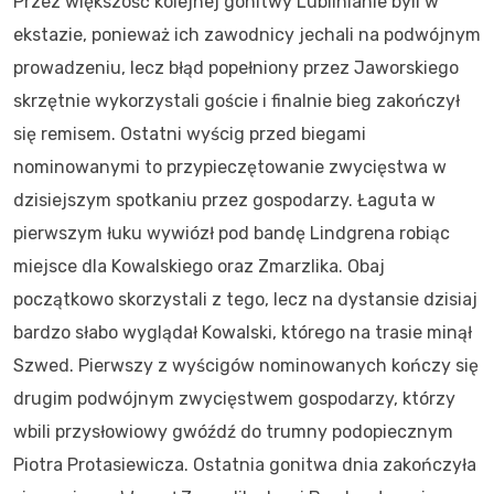
Przez większość kolejnej gonitwy Lublinianie byli w
ekstazie, ponieważ ich zawodnicy jechali na podwójnym
prowadzeniu, lecz błąd popełniony przez Jaworskiego
skrzętnie wykorzystali goście i finalnie bieg zakończył
się remisem. Ostatni wyścig przed biegami
nominowanymi to przypieczętowanie zwycięstwa w
dzisiejszym spotkaniu przez gospodarzy. Łaguta w
pierwszym łuku wywiózł pod bandę Lindgrena robiąc
miejsce dla Kowalskiego oraz Zmarzlika. Obaj
początkowo skorzystali z tego, lecz na dystansie dzisiaj
bardzo słabo wyglądał Kowalski, którego na trasie minął
Szwed. Pierwszy z wyścigów nominowanych kończy się
drugim podwójnym zwycięstwem gospodarzy, którzy
wbili przysłowiowy gwóźdź do trumny podopiecznym
Piotra Protasiewicza. Ostatnia gonitwa dnia zakończyła