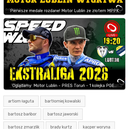
Pierwsze medale rozdane! Motor Lublin ze złotem MPPK
Oglądamy: Motor Lublin - PRES Toruń - 1 kolejka PGE…
artiom łaguta
bartłomiej kowalski
bartosz bańbor
bartosz jaworski
bartosz zmarzlik
brady kurtz
kacper woryna