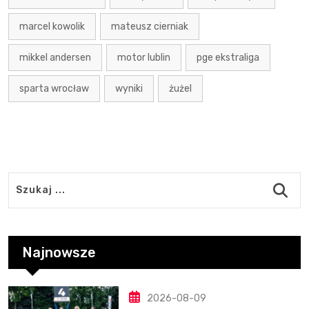
marcel kowolik
mateusz cierniak
mikkel andersen
motor lublin
pge ekstraliga
sparta wrocław
wyniki
żużel
Najnowsze
2026-08-09