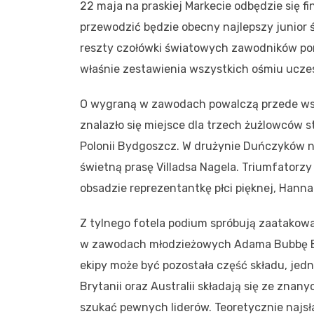
22 maja na praskiej Markecie odbędzie się f
przewodzić będzie obecny najlepszy junior ś
reszty czołówki światowych zawodników poni
właśnie zestawienia wszystkich ośmiu ucz
O wygraną w zawodach powalczą przede wszys
znalazło się miejsce dla trzech żużlowców
Polonii Bydgoszcz. W drużynie Duńczyków 
świetną prasę Villadsa Nagela. Triumfatorzy
obsadzie reprezentantkę płci pięknej, Hann
Z tylnego fotela podium spróbują zaatakowa
w zawodach młodzieżowych Adama Bubbę Be
ekipy może być pozostała część składu, jedn
Brytanii oraz Australii składają się ze znan
szukać pewnych liderów. Teoretycznie najsł