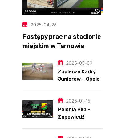
2025-04-26
Postępy prac na stadionie
miejskim w Tarnowie
(Wideo, foto)
2025-05-09
Zaplecze Kadry
Juniorów – Opole,
7.05.202
2025-01-15
Polonia Piła –
Zapowiedź
sezonu | SKŁADY
ANALIZA I