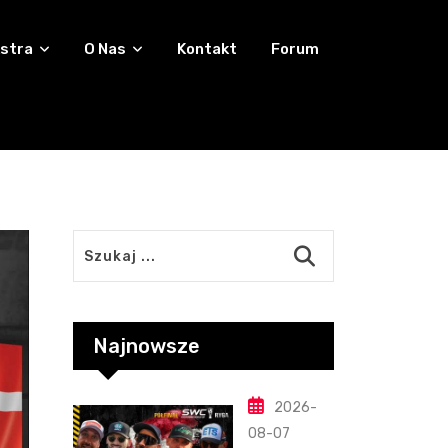
stra
O Nas
Kontakt
Forum
Najnowsze
2026-
08-07