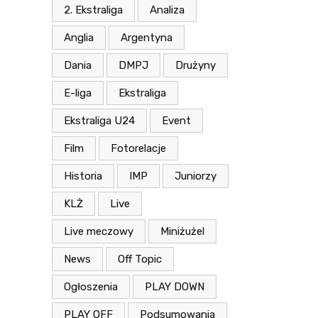
2. Ekstraliga
Analiza
Anglia
Argentyna
Dania
DMPJ
Drużyny
E-liga
Ekstraliga
Ekstraliga U24
Event
Film
Fotorelacje
Historia
IMP
Juniorzy
KLŻ
Live
Live meczowy
Miniżużel
News
Off Topic
Ogłoszenia
PLAY DOWN
PLAY OFF
Podsumowania