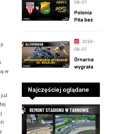
straty
08-07
Nichollsa.
Polonia
Kosmiczny
Piła bez
mecz
szans w
Ellisa
Bydgoszcz
y. „Gryfy”
2026-
ji
z
08-07
dwunasty
Örnarna
h
m
wygrała
zwycięstw
ną w
rundę
em
zasadnicz
ą. Debiut
Najczęściej oglądane
 już
Tondera w
10. kolejce
tej
j
ch
y.