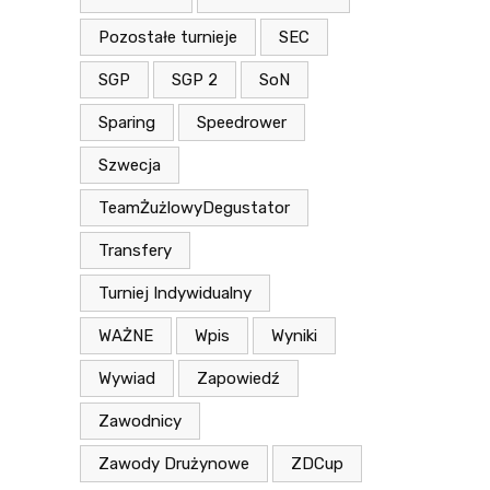
Pozostałe turnieje
SEC
SGP
SGP 2
SoN
Sparing
Speedrower
Szwecja
TeamŻużlowyDegustator
Transfery
Turniej Indywidualny
WAŻNE
Wpis
Wyniki
Wywiad
Zapowiedź
Zawodnicy
Zawody Drużynowe
ZDCup