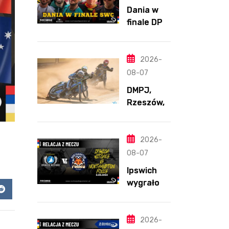
Dania w
finale DPŚ.
Zaskakują
cy
przebieg
2026-
półfinału
08-07
na
DMPJ,
Bikernieku
Rzeszów,
część
szkolenio
wa,
2026-
5.06.2026
08-07
Ipswich
wygrało z
Northamp
app
Reddit
ton
pomimo
2026-