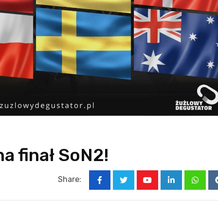
a finał SoN2!
Share:
Youtube
LinkedIn
Whats