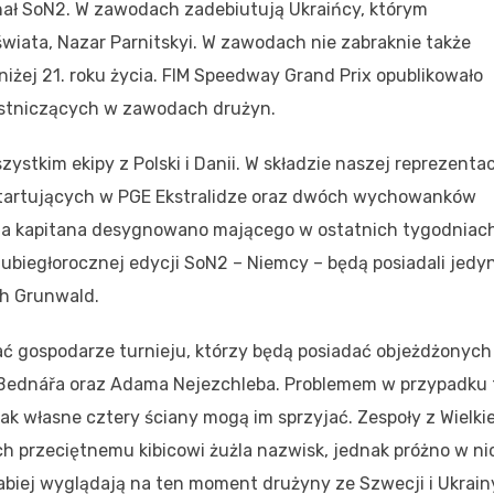
inał SoN2. W zawodach zadebiutują Ukraińcy, którym
wiata, Nazar Parnitskyi. W zawodach nie zabraknie także
żej 21. roku życia. FIM Speedway Grand Prix opublikowało
estniczących w zawodach drużyn.
tkim ekipy z Polski i Danii. W składzie naszej reprezentac
 startujących w PGE Ekstralidze oraz dwóch wychowanków
na kapitana desygnowano mającego w ostatnich tygodniac
 ubiegłorocznej edycji SoN2 – Niemcy – będą posiadali jedy
ah Grunwald.
ć gospodarze turnieju, którzy będą posiadać objeżdżonych
dnářa oraz Adama Nejezchleba. Problemem w przypadku 
ak własne cztery ściany mogą im sprzyjać. Zespoły z Wielkie
ych przeciętnemu kibicowi żużla nazwisk, jednak próżno w ni
abiej wyglądają na ten moment drużyny ze Szwecji i Ukrain