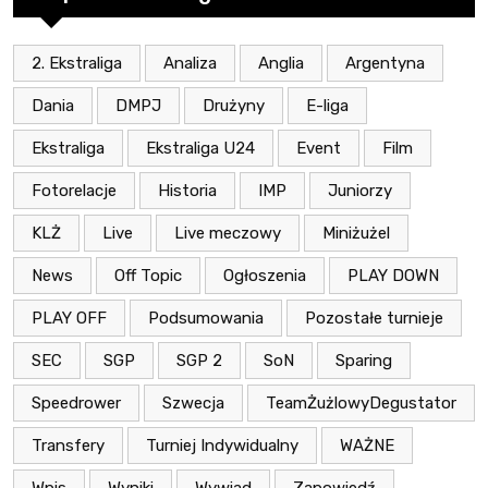
2. Ekstraliga
Analiza
Anglia
Argentyna
Dania
DMPJ
Drużyny
E-liga
Ekstraliga
Ekstraliga U24
Event
Film
Fotorelacje
Historia
IMP
Juniorzy
KLŻ
Live
Live meczowy
Miniżużel
News
Off Topic
Ogłoszenia
PLAY DOWN
PLAY OFF
Podsumowania
Pozostałe turnieje
SEC
SGP
SGP 2
SoN
Sparing
Speedrower
Szwecja
TeamŻużlowyDegustator
Transfery
Turniej Indywidualny
WAŻNE
Wpis
Wyniki
Wywiad
Zapowiedź