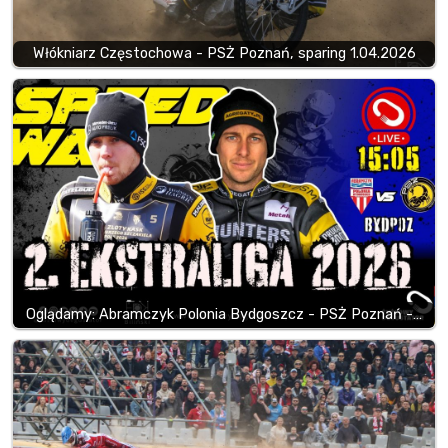
Włókniarz Częstochowa - PSŻ Poznań, sparing 1.04.2026
Oglądamy: Abramczyk Polonia Bydgoszcz - PSŻ Poznań -…