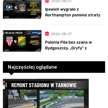
2026-08-07
Ipswich wygrało z
Northampton pomimo straty
Nichollsa. Kosmiczny mecz
Ellisa
2026-08-07
Polonia Piła bez szans w
Bydgoszczy. „Gryfy” z
dwunastym zwycięstwem
Najczęściej oglądane