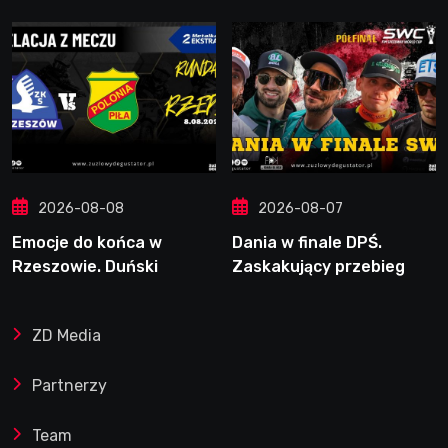
2026-08-08
2026-08-07
Emocje do końca w
Dania w finale DPŚ.
Rzeszowie. Duński
Zaskakujący przebieg
dynamit podporą Polonii.
półfinału na Bikernieku
Świetny Pickering
ZD Media
Partnerzy
Team