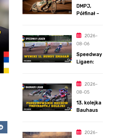
DMPJ,
Półfinał –
Runda 2,
Bydgoszcz
,
2026-
5.08.2026
08-06
Speedway
Ligaen:
Sønderjyll
and Elite
Speedway
2026-
nie
08-05
zwalnia
13. kolejka
tempa.
Bauhaus-
Lider
Ligan.
ponownie
Odmienion
zwycięski
app
Reddit
y
2026-