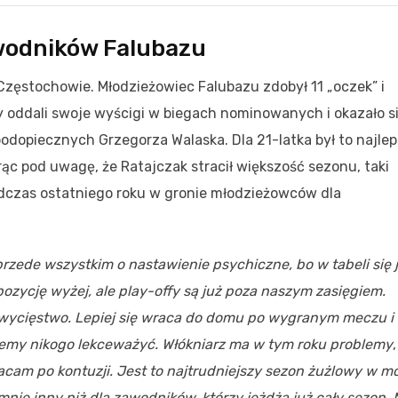
wodników Falubazu
zęstochowie. Młodzieżowiec Falubazu zdobył 11 „oczek” i
 oddali swoje wyścigi w biegach nominowanych i okazało si
odopiecznych Grzegorza Walaska. Dla 21-latka był to najle
orąc pod uwagę, że Ratajczak stracił większość sezonu, taki
zas ostatniego roku w gronie młodzieżowców dla
rzede wszystkim o nastawienie psychiczne, bo w tabeli się 
zycję wyżej, ale play-offy są już poza naszym zasięgiem.
wycięstwo. Lepiej się wraca do domu po wygranym meczu i
żemy nikogo lekceważyć. Włókniarz ma w tym roku problemy
,
acam po kontuzji. Jest to najtrudniejszy sezon żużlowy w mo
mnie inny niż dla zawodników, którzy jeżdżą już cały sezon. 