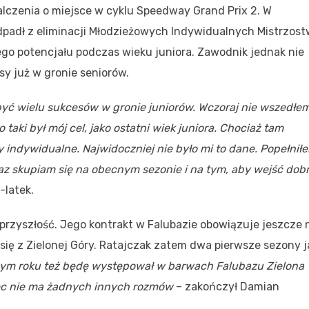
alczenia o miejsce w cyklu Speedway Grand Prix 2. W
padł z eliminacji Młodzieżowych Indywidualnych Mistrzost
ego potencjału podczas wieku juniora. Zawodnik jednak nie
sy już w gronie seniorów.
obyć wielu sukcesów w gronie juniorów. Wczoraj nie wszedłe
aki był mój cel, jako ostatni wiek juniora. Chociaż tam
y indywidualne. Najwidoczniej nie było mi to dane. Popełnił
eraz skupiam się na obecnym sezonie i na tym, aby wejść dob
-latek.
 przyszłość. Jego kontrakt w Falubazie obowiązuje jeszcze 
się z Zielonej Góry. Ratajczak zatem dwa pierwsze sezony j
ym roku też będę występował w barwach Falubazu Zielona
ięc nie ma żadnych innych rozmów
– zakończył Damian