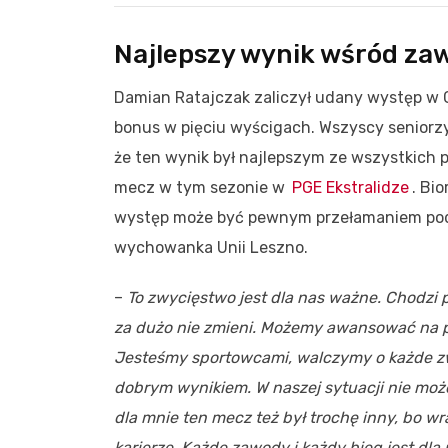
Najlepszy wynik wśród za
Damian Ratajczak zaliczył udany występ w C
bonus w pięciu wyścigach. Wszyscy seniorzy
że ten wynik był najlepszym ze wszystkich p
mecz w tym sezonie w
PGE Ekstralidze
. Bi
występ może być pewnym przełamaniem podc
wychowanka Unii Leszno.
–
To zwycięstwo jest dla nas ważne. Chodzi p
za dużo nie zmieni. Możemy awansować na po
Jesteśmy sportowcami, walczymy o każde z
dobrym wynikiem. W naszej sytuacji nie mo
dla mnie ten mecz też był trochę inny, bo wr
karierze. Każde zawody i każdy bieg jest dla 