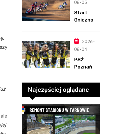
Henriksso
08-05
n. Świetny
Start
mecz
Gniezno –
Blödorna
Kolejarz
Opole,
ę,
2.08.2026
2026-
pszy
-2
08-04
PSŻ
Poznań –
ROW
Rybnik,
2.08.2026
Najczęściej oglądane
już
-3
 ale
jej
Nie