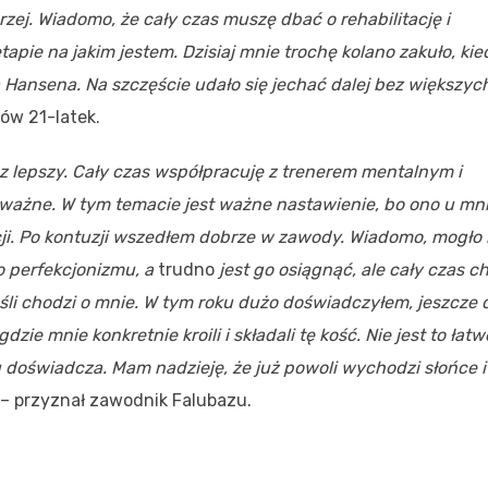
rzej. Wiadomo, że cały czas muszę dbać o rehabilitację i
apie na jakim jestem. Dzisiaj mnie trochę kolano zakuło, kie
ansena. Na szczęście udało się jechać dalej bez większyc
ów 21-latek.
az lepszy. Cały czas współpracuję z trenerem mentalnym i
ważne. W tym temacie jest ważne nastawienie, bo ono u mn
tacji. Po kontuzji wszedłem dobrze w zawody. Wiadomo, mogło
do perfekcjonizmu, a
trudno
jest go osiągnąć, ale cały czas c
jeśli chodzi o mnie. W tym roku dużo doświadczyłem, jeszcze
ie mnie konkretnie kroili i składali tę kość. Nie jest to łatw
ku doświadcza. Mam nadzieję, że już powoli wychodzi słońce i
– przyznał zawodnik Falubazu.