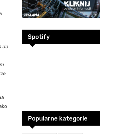
w
Spotify
m do
em
rze
na
ako
Popularne kategorie