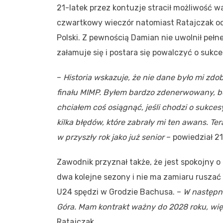
21-latek przez kontuzje stracił możliwość w
czwartkowy wieczór natomiast Ratajczak od
Polski. Z pewnością Damian nie uwolnił pełn
załamuje się i postara się powalczyć o sukce
–
Historia wskazuje, że nie dane było mi zd
finału MIMP. Byłem bardzo zdenerwowany, bo t
chciałem coś osiągnąć, jeśli chodzi o sukces
kilka błędów, które zabrały mi ten awans. T
w przyszły rok jako już senior
– powiedział 21
Zawodnik przyznał także, że jest spokojny o
dwa kolejne sezony i nie ma zamiaru ruszać 
U24 spędzi w Grodzie Bachusa. –
W następn
Góra. Mam kontrakt ważny do 2028 roku, w
Ratajczak.