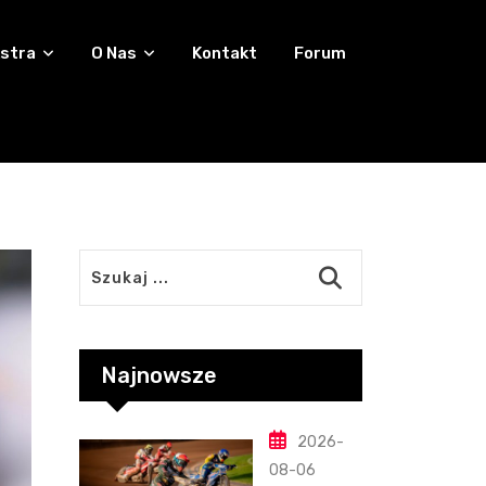
stra
O Nas
Kontakt
Forum
Najnowsze
2026-
08-06