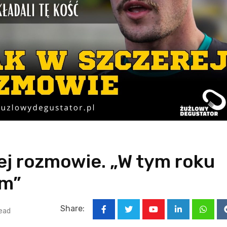
ej rozmowie. „W tym roku
em”
Share:
ead
Youtube
LinkedIn
Whats