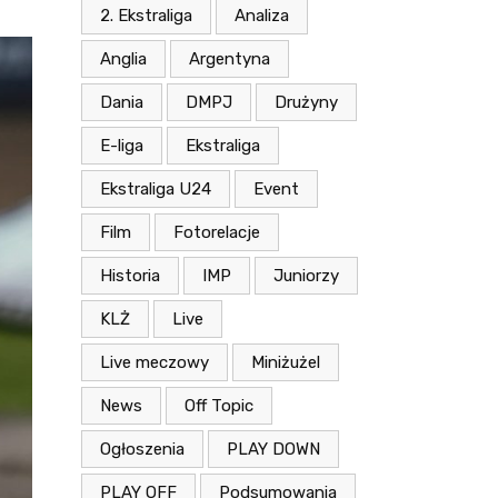
2. Ekstraliga
Analiza
Anglia
Argentyna
Dania
DMPJ
Drużyny
E-liga
Ekstraliga
Ekstraliga U24
Event
Film
Fotorelacje
Historia
IMP
Juniorzy
KLŻ
Live
Live meczowy
Miniżużel
News
Off Topic
Ogłoszenia
PLAY DOWN
PLAY OFF
Podsumowania