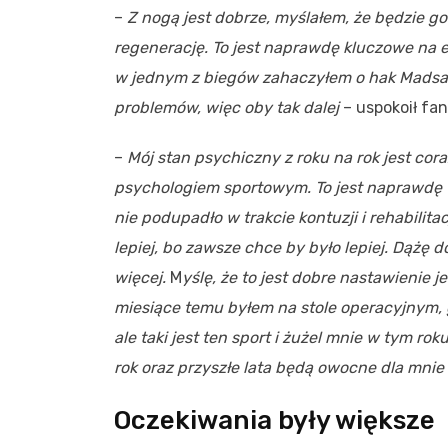
–
Z nogą jest dobrze, myślałem, że będzie go
regenerację. To jest naprawdę kluczowe na et
w jednym z biegów zahaczyłem o hak Madsa H
problemów, więc oby tak dalej
– uspokoił fan
–
Mój stan psychiczny z roku na rok jest cor
psychologiem sportowym. To jest naprawdę 
nie podupadło w trakcie kontuzji i rehabili
lepiej, bo zawsze chce by było lepiej. Dążę 
więcej.
M
yślę, że to jest dobre nastawienie 
miesiące temu byłem na stole operacyjnym, gdz
ale taki jest ten sport i żużel mnie w tym ro
rok oraz przyszłe lata będą owocne dla mnie
Oczekiwania były większe