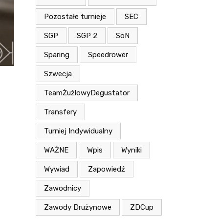
Pozostałe turnieje
SEC
SGP
SGP 2
SoN
Sparing
Speedrower
Szwecja
TeamŻużlowyDegustator
Transfery
Turniej Indywidualny
WAŻNE
Wpis
Wyniki
Wywiad
Zapowiedź
Zawodnicy
Zawody Drużynowe
ZDCup