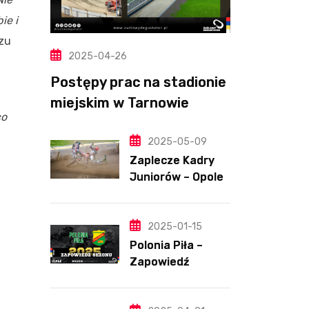
ie i
zu
2025-04-26
Postępy prac na stadionie
miejskim w Tarnowie
co
(Wideo, foto)
2025-05-09
Zaplecze Kadry
Juniorów – Opole,
7.05.202
2025-01-15
Polonia Piła –
Zapowiedź
sezonu | SKŁADY
ANALIZA I