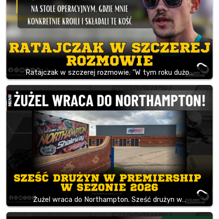
Ratajczak w szczerej rozmowie. "W tym roku dużo…
Żużel wraca do Northampton. Sześć drużyn w…