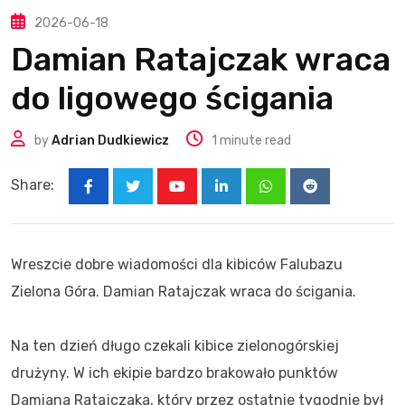
2026-06-18
Damian Ratajczak wraca
do ligowego ścigania
by
Adrian Dudkiewicz
1 minute read
Share:
Youtube
LinkedIn
Whatsapp
Reddit
Wreszcie dobre wiadomości dla kibiców Falubazu
Zielona Góra. Damian Ratajczak wraca do ścigania.
Na ten dzień długo czekali kibice zielonogórskiej
drużyny. W ich ekipie bardzo brakowało punktów
Damiana Ratajczaka, który przez ostatnie tygodnie był