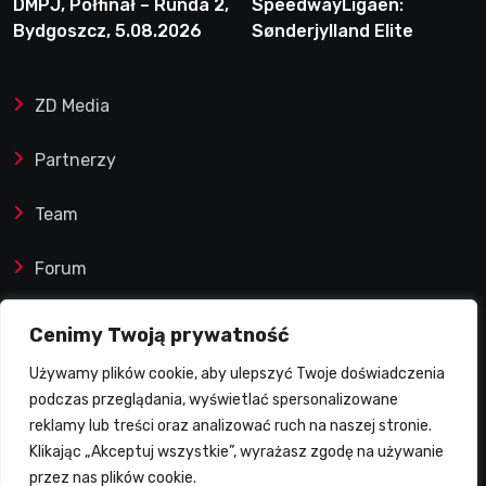
DMPJ, Półfinał – Runda 2,
SpeedwayLigaen:
Bydgoszcz, 5.08.2026
Sønderjylland Elite
Speedway nie zwalnia
tempa. Lider ponownie
ZD Media
zwycięski
Partnerzy
Team
Forum
Reklamy i współprace
Cenimy Twoją prywatność
Używamy plików cookie, aby ulepszyć Twoje doświadczenia
Prawa autorskie
podczas przeglądania, wyświetlać spersonalizowane
reklamy lub treści oraz analizować ruch na naszej stronie.
Polityka Prywatności
Klikając „Akceptuj wszystkie”, wyrażasz zgodę na używanie
przez nas plików cookie.