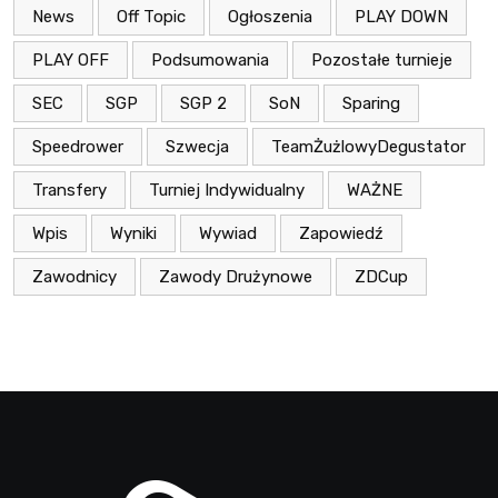
News
Off Topic
Ogłoszenia
PLAY DOWN
PLAY OFF
Podsumowania
Pozostałe turnieje
SEC
SGP
SGP 2
SoN
Sparing
Speedrower
Szwecja
TeamŻużlowyDegustator
Transfery
Turniej Indywidualny
WAŻNE
Wpis
Wyniki
Wywiad
Zapowiedź
Zawodnicy
Zawody Drużynowe
ZDCup