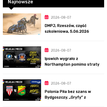
Najnowsze
2026-08-07
DMPJ, Rzeszów, część
szkoleniowa, 5.06.2026
2026-08-07
Ipswich wygrało z
Northampton pomimo straty
Nichollsa. Kosmiczny mecz
Ellisa
2026-08-07
Polonia Piła bez szans w
Bydgoszczy. „Gryfy” z
dwunastym zwycięstwem