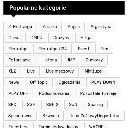
Popularne kategorie
2. Ekstraliga
Analiza
Anglia
Argentyna
Dania
DMPJ
Drużyny
E-liga
Ekstraliga
Ekstraliga U24
Event
Film
Fotorelacje
Historia
IMP
Juniorzy
KLŻ
Live
Live meczowy
Miniżużel
News
Off Topic
Ogłoszenia
PLAY DOWN
PLAY OFF
Podsumowania
Pozostałe turnieje
SEC
SGP
SGP 2
SoN
Sparing
Speedrower
Szwecja
TeamŻużlowyDegustator
Transfery
Turniej Indywidualny
WAŻNE