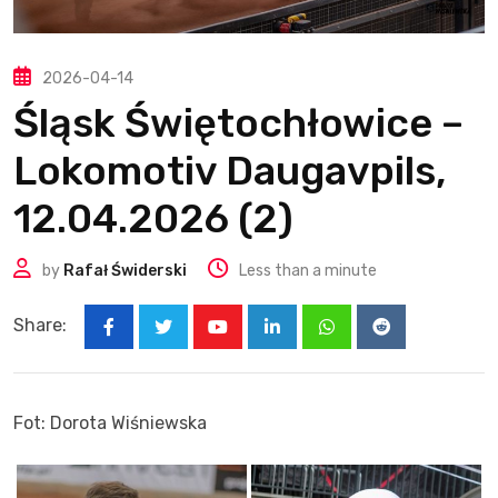
2026-04-14
Śląsk Świętochłowice –
Lokomotiv Daugavpils,
12.04.2026 (2)
by
Rafał Świderski
Less than a minute
Share:
Youtube
LinkedIn
Whatsapp
Reddit
Fot: Dorota Wiśniewska