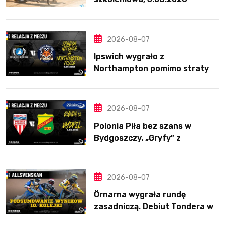
2026-08-07
Ipswich wygrało z
Northampton pomimo straty
Nichollsa. Kosmiczny mecz
Ellisa
2026-08-07
Polonia Piła bez szans w
Bydgoszczy. „Gryfy” z
dwunastym zwycięstwem
2026-08-07
Örnarna wygrała rundę
zasadniczą. Debiut Tondera w
10. kolejce