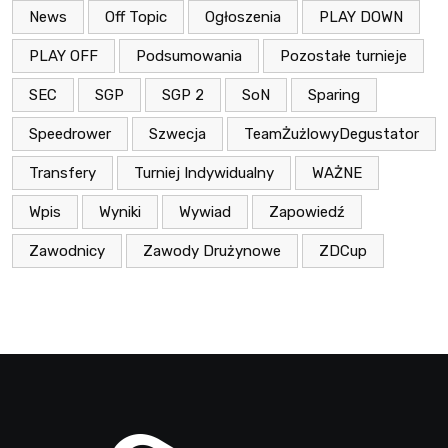
News
Off Topic
Ogłoszenia
PLAY DOWN
PLAY OFF
Podsumowania
Pozostałe turnieje
SEC
SGP
SGP 2
SoN
Sparing
Speedrower
Szwecja
TeamŻużlowyDegustator
Transfery
Turniej Indywidualny
WAŻNE
Wpis
Wyniki
Wywiad
Zapowiedź
Zawodnicy
Zawody Drużynowe
ZDCup