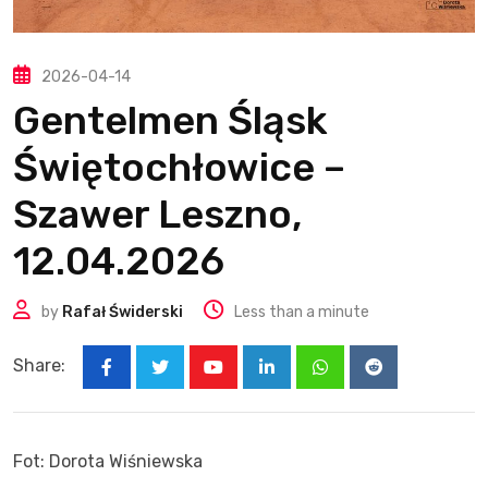
2026-04-14
Gentelmen Śląsk
Świętochłowice –
Szawer Leszno,
12.04.2026
by
Rafał Świderski
Less than a minute
Share:
Youtube
LinkedIn
Whatsapp
Reddit
Fot: Dorota Wiśniewska