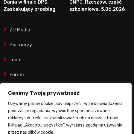
Dania w finale DPŚ.
DMPJ, Rzeszów, część
Zaskakujący przebieg
szkoleniowa, 5.06.2026
półfinału na Bikernieku
ZD Media
Partnerzy
Team
Forum
Reklamy i współprace
Cenimy Twoją prywatność
Używamy plików cookie, aby ulepszyć Twoje doświadczenia
Prawa autorskie
podczas przeglądania, wyświetlać spersonalizowane
reklamy lub treści oraz analizować ruch na naszej stronie.
Polityka Prywatności
Klikając „Akceptuj wszystkie”, wyrażasz zgodę na używanie
przez nas plików cookie.