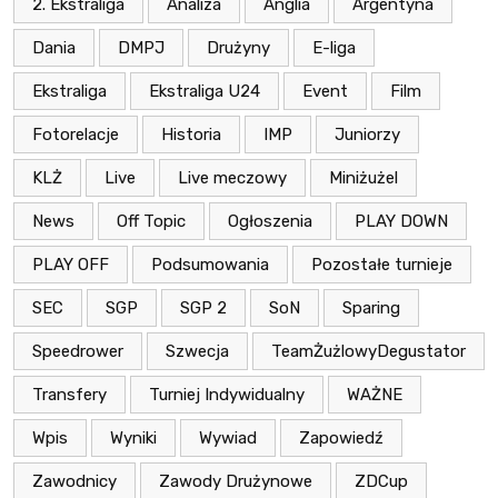
2. Ekstraliga
Analiza
Anglia
Argentyna
Dania
DMPJ
Drużyny
E-liga
Ekstraliga
Ekstraliga U24
Event
Film
Fotorelacje
Historia
IMP
Juniorzy
KLŻ
Live
Live meczowy
Miniżużel
News
Off Topic
Ogłoszenia
PLAY DOWN
PLAY OFF
Podsumowania
Pozostałe turnieje
SEC
SGP
SGP 2
SoN
Sparing
Speedrower
Szwecja
TeamŻużlowyDegustator
Transfery
Turniej Indywidualny
WAŻNE
Wpis
Wyniki
Wywiad
Zapowiedź
Zawodnicy
Zawody Drużynowe
ZDCup