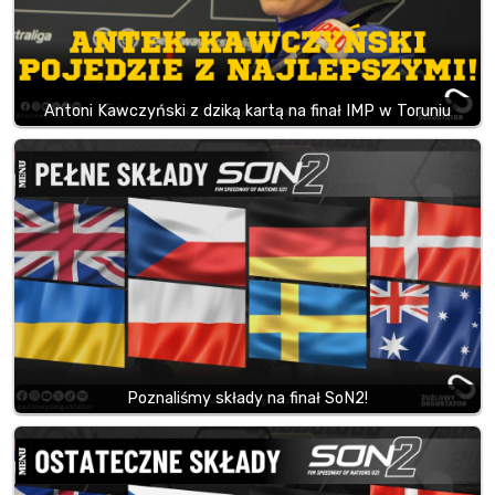
Antoni Kawczyński z dziką kartą na finał IMP w Toruniu
Poznaliśmy składy na finał SoN2!