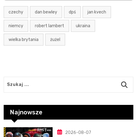
czechy
dan bewley
dpś
jan kvech
niemcy
robert lambert
ukraina
wielka brytania
żużel
Najnowsze
2026-08-07