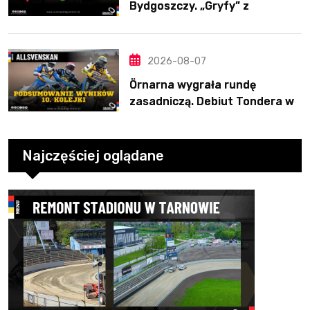
Bydgoszczy. „Gryfy” z
dwunastym zwycięstwem
2026-08-07
Örnarna wygrała rundę
zasadniczą. Debiut Tondera w
10. kolejce
Najczęściej oglądane