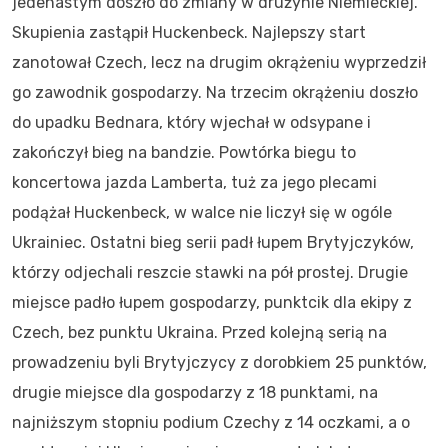
jedenastym doszło do zmiany w drużynie Niemieckiej.
Skupienia zastąpił Huckenbeck. Najlepszy start
zanotował Czech, lecz na drugim okrążeniu wyprzedził
go zawodnik gospodarzy. Na trzecim okrążeniu doszło
do upadku Bednara, który wjechał w odsypane i
zakończył bieg na bandzie. Powtórka biegu to
koncertowa jazda Lamberta, tuż za jego plecami
podążał Huckenbeck, w walce nie liczył się w ogóle
Ukrainiec. Ostatni bieg serii padł łupem Brytyjczyków,
którzy odjechali reszcie stawki na pół prostej. Drugie
miejsce padło łupem gospodarzy, punktcik dla ekipy z
Czech, bez punktu Ukraina. Przed kolejną serią na
prowadzeniu byli Brytyjczycy z dorobkiem 25 punktów,
drugie miejsce dla gospodarzy z 18 punktami, na
najniższym stopniu podium Czechy z 14 oczkami, a o