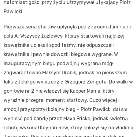
natomiast gości przy życiu utrzymywał utykający Piotr
Pawlicki.
Pierwsza seria startów upłynęła pod znakiem dominacji
pola A. Wszyscy żużlowcy, którzy startowali najbliżej
krawężnika uciekali spod taśmy, nie odpuszczali
krawężnika i pewnie dowozili biegowe wygrane. W
inauguracyjnym biegu podwójną wygraną mógł
zagwarantować Maksym Drabik, jednak po pierwszym
łuku zdołał go wyprzedzić Grzegorz Zengota. Do walki w
gonitwie nr 2 nie włączył się Kacper Mania, który
wyraźnie przegrał moment startowy. Dużo więcej
emocji przysporzył kolejny bieg – Piotr Pawlicki dał się
wynieść pod bandę przez Maxa Fricke, jednak świetną
robotę wykonał Keynan Rew, który położył się na Wadima
Tarasienko. Rosjanin z polskim paszportem w dalszej