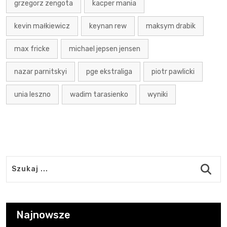
grzegorz zengota
kacper mania
kevin małkiewicz
keynan rew
maksym drabik
max fricke
michael jepsen jensen
nazar parnitskyi
pge ekstraliga
piotr pawlicki
unia leszno
wadim tarasienko
wyniki
Najnowsze