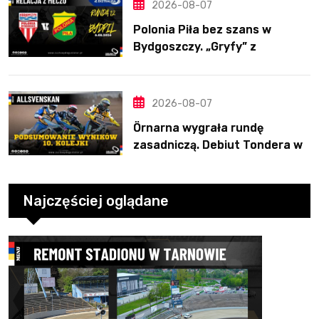
2026-08-07
Polonia Piła bez szans w
Bydgoszczy. „Gryfy” z
dwunastym zwycięstwem
2026-08-07
Örnarna wygrała rundę
zasadniczą. Debiut Tondera w
10. kolejce
Najczęściej oglądane