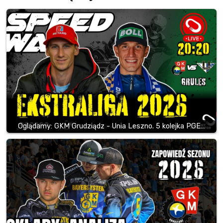
Oglądamy: GKM Grudziądz - Unia Leszno. 5 kolejka PGE…