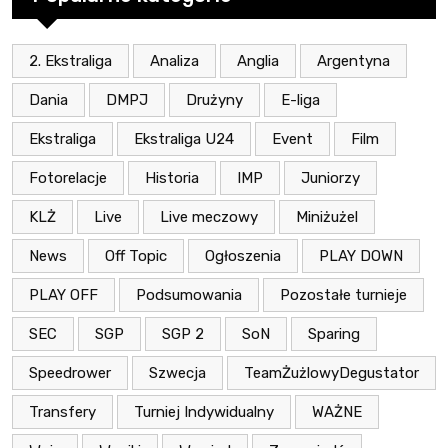
2. Ekstraliga
Analiza
Anglia
Argentyna
Dania
DMPJ
Drużyny
E-liga
Ekstraliga
Ekstraliga U24
Event
Film
Fotorelacje
Historia
IMP
Juniorzy
KLŻ
Live
Live meczowy
Miniżużel
News
Off Topic
Ogłoszenia
PLAY DOWN
PLAY OFF
Podsumowania
Pozostałe turnieje
SEC
SGP
SGP 2
SoN
Sparing
Speedrower
Szwecja
TeamŻużlowyDegustator
Transfery
Turniej Indywidualny
WAŻNE