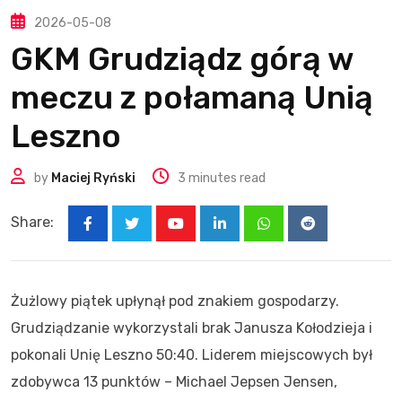
2026-05-08
GKM Grudziądz górą w
meczu z połamaną Unią
Leszno
by
Maciej Ryński
3 minutes read
Share:
Youtube
LinkedIn
Whatsapp
Reddit
Żużlowy piątek upłynął pod znakiem gospodarzy.
Grudziądzanie wykorzystali brak Janusza Kołodzieja i
pokonali Unię Leszno 50:40. Liderem miejscowych był
zdobywca 13 punktów – Michael Jepsen Jensen,