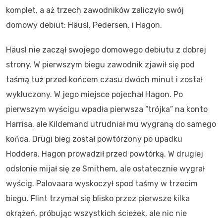
komplet, a aż trzech zawodników zaliczyło swój
domowy debiut: Häusl, Pedersen, i Hagon.
Häusl nie zaczął swojego domowego debiutu z dobrej
strony. W pierwszym biegu zawodnik zjawił się pod
taśmą tuż przed końcem czasu dwóch minut i został
wykluczony. W jego miejsce pojechał Hagon. Po
pierwszym wyścigu wpadła pierwsza “trójka” na konto
Harrisa, ale Kildemand utrudniał mu wygraną do samego
końca. Drugi bieg został powtórzony po upadku
Hoddera. Hagon prowadził przed powtórką. W drugiej
odsłonie mijał się ze Smithem, ale ostatecznie wygrał
wyścig. Palovaara wyskoczył spod taśmy w trzecim
biegu. Flint trzymał się blisko przez pierwsze kilka
okrążeń, próbując wszystkich ścieżek, ale nic nie