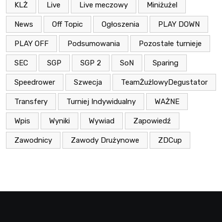
KLŻ
Live
Live meczowy
Miniżużel
News
Off Topic
Ogłoszenia
PLAY DOWN
PLAY OFF
Podsumowania
Pozostałe turnieje
SEC
SGP
SGP 2
SoN
Sparing
Speedrower
Szwecja
TeamŻużlowyDegustator
Transfery
Turniej Indywidualny
WAŻNE
Wpis
Wyniki
Wywiad
Zapowiedź
Zawodnicy
Zawody Drużynowe
ZDCup