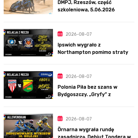
DMPJ, Rzeszów, część
szkoleniowa, 5.06.2026
2026-08-07
Ipswich wygrało z
Northampton pomimo straty
Nichollsa. Kosmiczny mecz
Ellisa
2026-08-07
Polonia Piła bez szans w
Bydgoszczy. „Gryfy” z
dwunastym zwycięstwem
2026-08-07
Örnarna wygrała rundę
zasadniczą. Debiut Tondera w