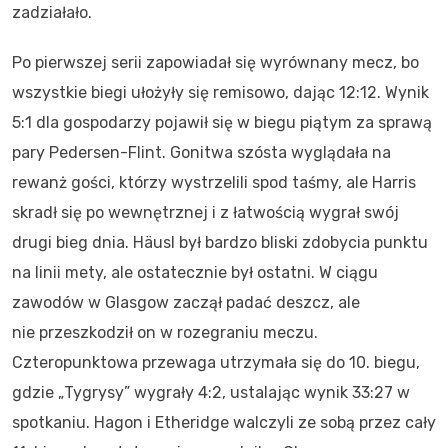
zadziałało.
Po pierwszej serii zapowiadał się wyrównany mecz, bo
wszystkie biegi ułożyły się remisowo, dając 12:12. Wynik
5:1 dla gospodarzy pojawił się w biegu piątym za sprawą
pary Pedersen-Flint. Gonitwa szósta wyglądała na
rewanż gości, którzy wystrzelili spod taśmy, ale Harris
skradł się po wewnętrznej i z łatwością wygrał swój
drugi bieg dnia. Häusl był bardzo bliski zdobycia punktu
na linii mety, ale ostatecznie był ostatni. W ciągu
zawodów w Glasgow zaczął padać deszcz, ale
nie przeszkodził on w rozegraniu meczu.
Czteropunktowa przewaga utrzymała się do 10. biegu,
gdzie „Tygrysy” wygrały 4:2, ustalając wynik 33:27 w
spotkaniu. Hagon i Etheridge walczyli ze sobą przez cały