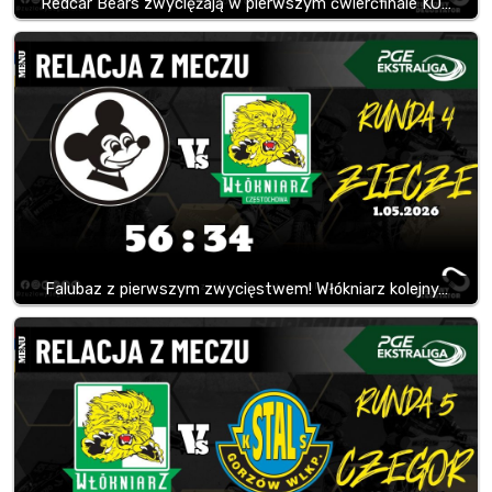
Redcar Bears zwyciężają w pierwszym ćwierćfinale KO…
Falubaz z pierwszym zwycięstwem! Włókniarz kolejny…