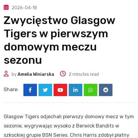
2026-04-18
Zwycięstwo Glasgow
Tigers w pierwszym
domowym meczu
sezonu
by
Amelia Winiarska
2 minutes read
Share:
Youtube
LinkedIn
Whatsapp
Reddit
Glasgow Tigers odjechali pierwszy domowy mecz w tym
sezonie, wygrywając wysoko z Berwick Bandits w
szkockiej grupie BSN Series. Chris Harris zdobył płatny