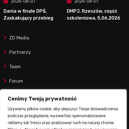
2026-08-07
2026-08-07
Dania w finale DPŚ.
DMPJ, Rzeszów, część
Zaskakujący przebieg
szkoleniowa, 5.06.2026
półfinału na Bikernieku
ZD Media
Partnerzy
Team
Forum
Reklamy i współprace
Cenimy Twoją prywatność
Używamy plików cookie, aby ulepszyć Twoje doświadczenia
Prawa autorskie
podczas przeglądania, wyświetlać spersonalizowane
reklamy lub treści oraz analizować ruch na naszej stronie.
Polityka Prywatności