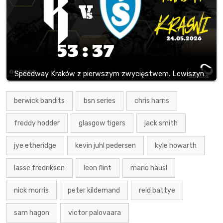
Speedway Kraków z pierwszym zwycięstwem. Lewiszyn…
berwick bandits
bsn series
chris harris
freddy hodder
glasgow tigers
jack smith
jye etheridge
kevin juhl pedersen
kyle howarth
lasse fredriksen
leon flint
mario häusl
nick morris
peter kildemand
reid battye
sam hagon
victor palovaara