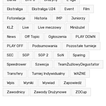
Ekstraliga
Ekstraliga U24
Event
Film
Fotorelacje
Historia
IMP
Juniorzy
KLŻ
Live
Live meczowy
Miniżużel
News
Off Topic
Ogłoszenia
PLAY DOWN
PLAY OFF
Podsumowania
Pozostałe turnieje
SEC
SGP
SGP 2
SoN
Sparing
Speedrower
Szwecja
TeamŻużlowyDegustator
Transfery
Turniej Indywidualny
WAŻNE
Wpis
Wyniki
Wywiad
Zapowiedź
Zawodnicy
Zawody Drużynowe
ZDCup