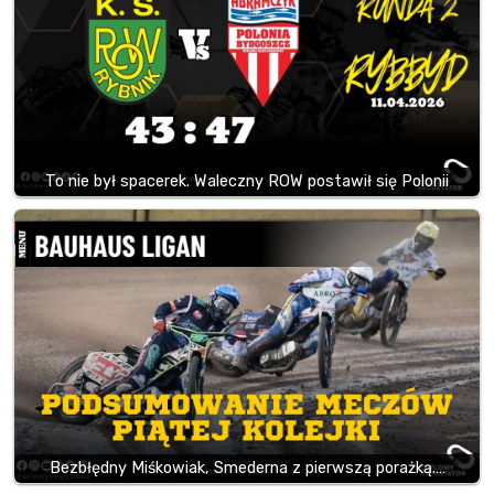
To nie był spacerek. Waleczny ROW postawił się Polonii
Bezbłędny Miśkowiak, Smederna z pierwszą porażką.…