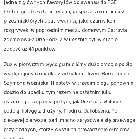
jedna z głównych faworytów do awansu do PGE
Ekstraligi u boku Unii Leszno, gospodarze natomiast
przez niektórych upatrywani są jako czarny koń
rozgrywek. W poprzednim meczu domowym Ostrovia
zdemolowała Orła Łódź, a w Lesznie byli w stanie
zdobyć aż 41 punktów.
Już w pierwszym wyścigu mieliśmy duże emocje po źle
wyglądającym upadku z udziałem Olivera Berntzona i
Szymona Woźniaka. Niestety w trzecim biegu ponownie
doszło do upadku tym razem na ostatnim łuku
ostatniego okrążenia po tym, jak Grzegorz Walasek
podciął kolegę z drużyny, Fredrika Jakobsena. Po
ciekawej pierwszej serii mocno zarysowała się przewaga
przyjezdnych, którzy wyszli na prowadzenie ośmioma
punktami.