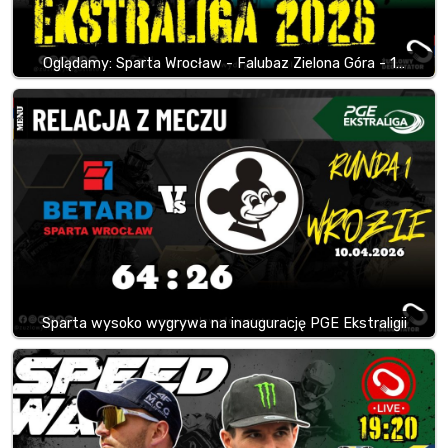
Oglądamy: Sparta Wrocław - Falubaz Zielona Góra - 1…
Sparta wysoko wygrywa na inaugurację PGE Ekstraligii