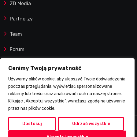
ZD Media
zwycięski
Partnerzy
Team
Forum
Reklamy i współprace
Cenimy Twoją prywatność
Używamy plików cookie, aby ulepszyć Twoje doświadczenia
Prawa autorskie
podczas przeglądania, wyświetlać spersonalizowane
reklamy lub treści oraz analizować ruch na naszej stronie.
Polityka Prywatności
Klikając „Akceptuj wszystkie”, wyrażasz zgodę na używanie
przez nas plików cookie.
Dostosuj
Odrzuć wszystkie
2026 © Żużlowy Degustator | Wszelkie prawa