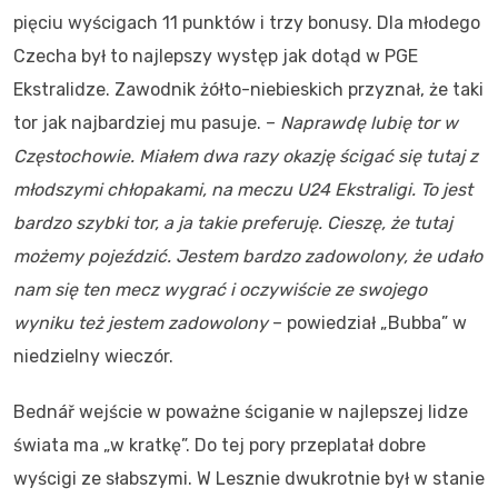
pięciu wyścigach 11 punktów i trzy bonusy. Dla młodego
Czecha był to najlepszy występ jak dotąd w PGE
Ekstralidze. Zawodnik żółto-niebieskich przyznał, że taki
tor jak najbardziej mu pasuje. –
Naprawdę lubię tor w
Częstochowie. Miałem dwa razy okazję ścigać się tutaj z
młodszymi chłopakami, na meczu U24 Ekstraligi. To jest
bardzo szybki tor, a ja takie preferuję. Cieszę, że tutaj
możemy pojeździć. Jestem bardzo zadowolony, że udało
nam się ten mecz wygrać i oczywiście ze swojego
wyniku też jestem zadowolony
– powiedział „Bubba” w
niedzielny wieczór.
Bednář wejście w poważne ściganie w najlepszej lidze
świata ma „w kratkę”. Do tej pory przeplatał dobre
wyścigi ze słabszymi. W Lesznie dwukrotnie był w stanie