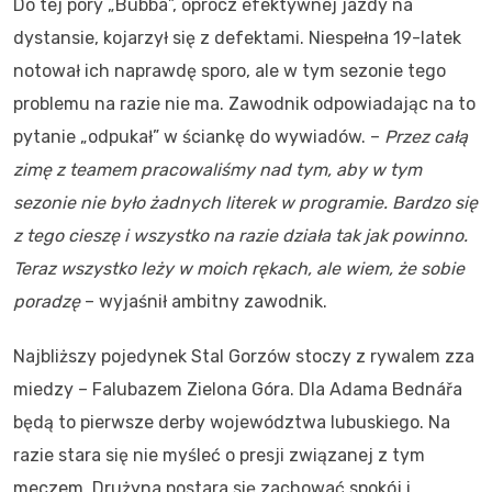
Do tej pory „Bubba”, oprócz efektywnej jazdy na
dystansie, kojarzył się z defektami. Niespełna 19-latek
notował ich naprawdę sporo, ale w tym sezonie tego
problemu na razie nie ma. Zawodnik odpowiadając na to
pytanie „odpukał” w ściankę do wywiadów. –
Przez całą
zimę z teamem pracowaliśmy nad tym, aby w tym
sezonie nie było żadnych literek w programie. Bardzo się
z tego cieszę i wszystko na razie działa tak jak powinno.
Teraz wszystko leży w moich rękach, ale wiem, że sobie
poradzę
– wyjaśnił ambitny zawodnik.
Najbliższy pojedynek Stal Gorzów stoczy z rywalem zza
miedzy – Falubazem Zielona Góra. Dla Adama Bednářa
będą to pierwsze derby województwa lubuskiego. Na
razie stara się nie myśleć o presji związanej z tym
meczem. Drużyna postara się zachować spokój i