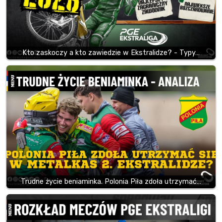
Kto zaskoczy a kto zawiedzie w Ekstralidze? - Typy…
Trudne życie beniaminka. Polonia Piła zdoła utrzymać…