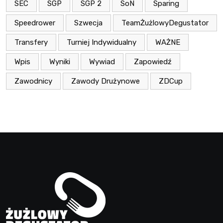
SEC
SGP
SGP 2
SoN
Sparing
Speedrower
Szwecja
TeamŻużlowyDegustator
Transfery
Turniej Indywidualny
WAŻNE
Wpis
Wyniki
Wywiad
Zapowiedź
Zawodnicy
Zawody Drużynowe
ZDCup