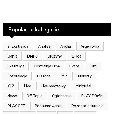
Popularne kategorie
2. Ekstraliga
Analiza
Anglia
Argentyna
Dania
DMPJ
Drużyny
E-liga
Ekstraliga
Ekstraliga U24
Event
Film
Fotorelacje
Historia
IMP
Juniorzy
KLŻ
Live
Live meczowy
Miniżużel
News
Off Topic
Ogłoszenia
PLAY DOWN
PLAY OFF
Podsumowania
Pozostałe turnieje