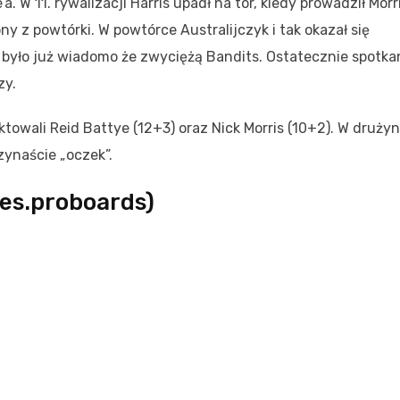
. W 11. rywalizacji Harris upadł na tor, kiedy prowadził Morri
y z powtórki. W powtórce Australijczyk i tak okazał się
, było już wiadomo że zwyciężą Bandits. Ostatecznie spotka
zy.
towali Reid Battye (12+3) oraz Nick Morris (10+2). W drużyn
rzynaście „oczek”.
es.proboards)