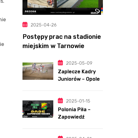
s.
nie
2025-04-26
Postępy prac na stadionie
ie
miejskim w Tarnowie
(Wideo, foto)
2025-05-09
Zaplecze Kadry
Juniorów – Opole,
7.05.202
2025-01-15
Polonia Piła –
Zapowiedź
sezonu | SKŁADY
ANALIZA I