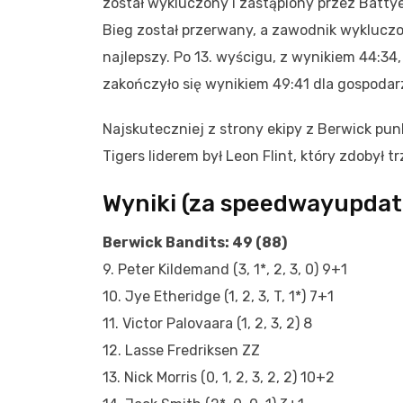
został wykluczony i zastąpiony przez Battye’a
Bieg został przerwany, a zawodnik wykluczon
najlepszy. Po 13. wyścigu, z wynikiem 44:34
zakończyło się wynikiem 49:41 dla gospodar
Najskuteczniej z strony ekipy z Berwick punk
Tigers liderem był Leon Flint, który zdobył t
Wyniki (za speedwayupdat
Berwick Bandits: 49 (88)
9. Peter Kildemand (3, 1*, 2, 3, 0) 9+1
10. Jye Etheridge (1, 2, 3, T, 1*) 7+1
11. Victor Palovaara (1, 2, 3, 2) 8
12. Lasse Fredriksen ZZ
13. Nick Morris (0, 1, 2, 3, 2, 2) 10+2