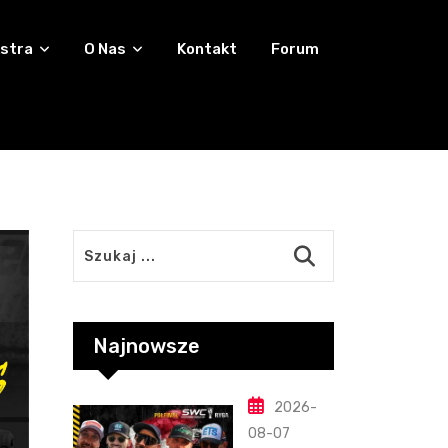
stra
O Nas
Kontakt
Forum
Najnowsze
2026-
08-07