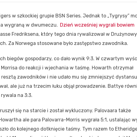
igers w szkockiej grupie BSN Series. Jednak to „Tygrysy” m
, za wygraną w dwumeczu.
Dzień wcześniej wygrali bowiem
 Lasse Fredriksena, który tego dnia rywalizował w Drużynow
ach. Za Norwega stosowane było zastępstwo zawodnika.
ch biegów gospodarzy, co dało wynik 9:3. W czwartym wyś
 Morrisa do reakcji i wjechania w taśmę. Howarth otrzymał
a resztą zawodników i nie udało mu się zmniejszyć dystans
wał, ale już na trzecim łuku objął prowadzenie. Battye równ
rywala na 3:3.
szył się na starcie i został wykluczony. Palovaara także
Howartha ale para Palovarra-Morris wygrała 5:1, ustalając w
zło do kolejnego dotknięcie taśmy. Tym razem to Etheridg