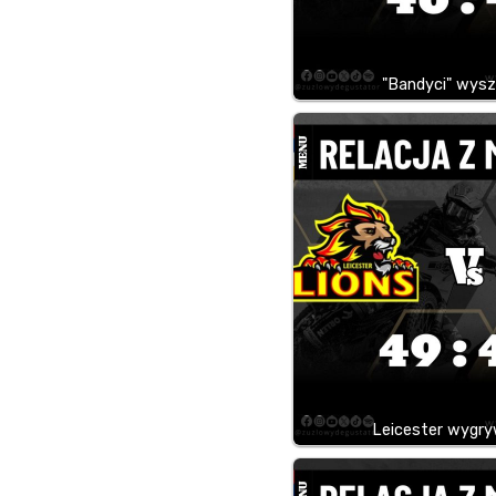
"Bandyci" wysz
Leicester wygry