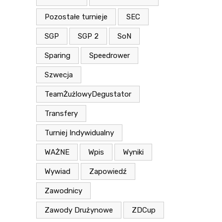
Pozostałe turnieje
SEC
SGP
SGP 2
SoN
Sparing
Speedrower
Szwecja
TeamŻużlowyDegustator
Transfery
Turniej Indywidualny
WAŻNE
Wpis
Wyniki
Wywiad
Zapowiedź
Zawodnicy
Zawody Drużynowe
ZDCup