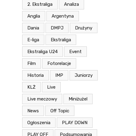
2. Ekstraliga
Analiza
Anglia
Argentyna
Dania
DMPJ
Drużyny
E-liga
Ekstraliga
Ekstraliga U24
Event
Film
Fotorelacje
Historia
IMP
Juniorzy
KLŻ
Live
Live meczowy
Miniżużel
News
Off Topic
Ogłoszenia
PLAY DOWN
PLAY OFF
Podsumowania