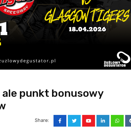
, ale punkt bonusowy
ow
Share:
Youtube
LinkedIn
Whats