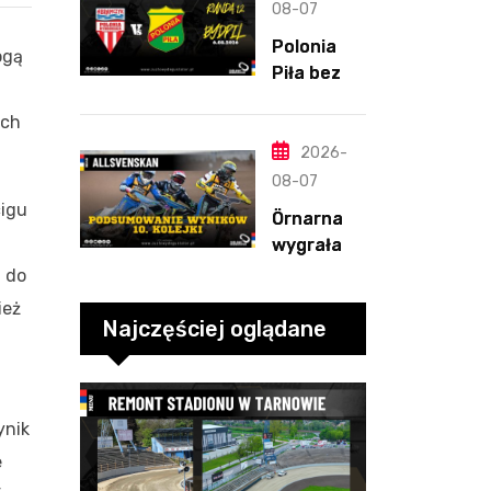
straty
08-07
Nichollsa.
Polonia
ogą
Kosmiczny
Piła bez
mecz
szans w
Ellisa
ych
Bydgoszcz
y. „Gryfy”
2026-
z
08-07
dwunasty
cigu
Örnarna
m
wygrała
zwycięstw
rundę
u do
em
zasadnicz
ież
ą. Debiut
Najczęściej oglądane
Tondera w
10. kolejce
ynik
e