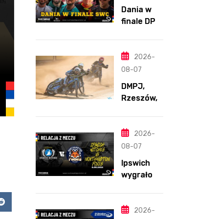
Dania w
finale DPŚ.
Zaskakują
cy
przebieg
2026-
półfinału
08-07
na
DMPJ,
Bikernieku
Rzeszów,
część
szkolenio
wa,
2026-
5.06.2026
08-07
Ipswich
wygrało z
Northamp
ton
app
Reddit
pomimo
2026-