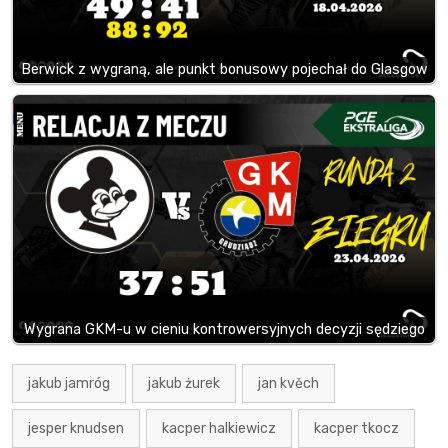
Berwick z wygraną, ale punkt bonusowy pojechał do Glasgow
Wygrana GKM-u w cieniu kontrowersyjnych decyzji sędziego
jakub jamróg
jakub żurek
jan kvěch
jesper knudsen
kacper halkiewicz
kacper tkocz