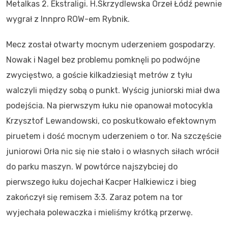
Metalkas 2. Ekstraligi. H.Skrzydlewska Orzeł Łódź pewnie
wygrał z Innpro ROW-em Rybnik.
Mecz został otwarty mocnym uderzeniem gospodarzy.
Nowak i Nagel bez problemu pomknęli po podwójne
zwycięstwo, a goście kilkadziesiąt metrów z tyłu
walczyli między sobą o punkt. Wyścig juniorski miał dwa
podejścia. Na pierwszym łuku nie opanował motocykla
Krzysztof Lewandowski, co poskutkowało efektownym
piruetem i dość mocnym uderzeniem o tor. Na szczęście
juniorowi Orła nic się nie stało i o własnych siłach wrócił
do parku maszyn. W powtórce najszybciej do
pierwszego łuku dojechał Kacper Halkiewicz i bieg
zakończył się remisem 3:3. Zaraz potem na tor
wyjechała polewaczka i mieliśmy krótką przerwę.