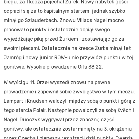
biegu, za Tkocza pojechał Żurek. Nowy nabytek gości
odpłacił się za to kapitalnym startem, jednak szybko
minął go Szlauderbach. Znowu Villads Nagel mocno
pracował o punkty i ostatecznie dopiął swego
wyjeżdżając piką przed Żurkiem i zostawiając go za
swoimi plecami. Ostatecznie na kresce Żurka minął też
Jamróg i nowy junior ROW-u nie przywiózł punktu w tej
gonitwie. Wysokie prowadzenie Orła 38:22.
W wyścigu 11. Orzeł wyszedł znowu na pewne
prowadzenie i zapewnił sobie zwycięstwo w tym meczu.
Lampart i Knudsen walczyli między sobą o punkt i górą z
tego starcia Polak. Następnie powalczyli ze sobą Kvěch i
Nagel. Duńczyk wygrywał przez znaczną część
gonitwy, ale ostatecznie został minięty na 3. okrążeniu
przez Czecha i pierwszy raz stracił dziś punkty. Twardą