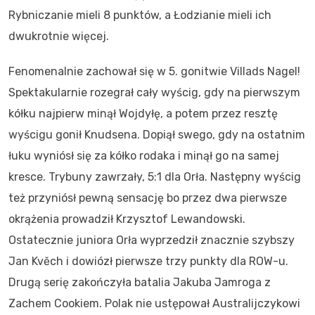
Rybniczanie mieli 8 punktów, a Łodzianie mieli ich
dwukrotnie więcej.
Fenomenalnie zachował się w 5. gonitwie Villads Nagel!
Spektakularnie rozegrał cały wyścig, gdy na pierwszym
kółku najpierw minął Wojdyłę, a potem przez resztę
wyścigu gonił Knudsena. Dopiął swego, gdy na ostatnim
łuku wyniósł się za kółko rodaka i minął go na samej
kresce. Trybuny zawrzały, 5:1 dla Orła. Następny wyścig
też przyniósł pewną sensację bo przez dwa pierwsze
okrążenia prowadził Krzysztof Lewandowski.
Ostatecznie juniora Orła wyprzedził znacznie szybszy
Jan Kvěch i dowiózł pierwsze trzy punkty dla ROW-u.
Drugą serię zakończyła batalia Jakuba Jamroga z
Zachem Cookiem. Polak nie ustępował Australijczykowi