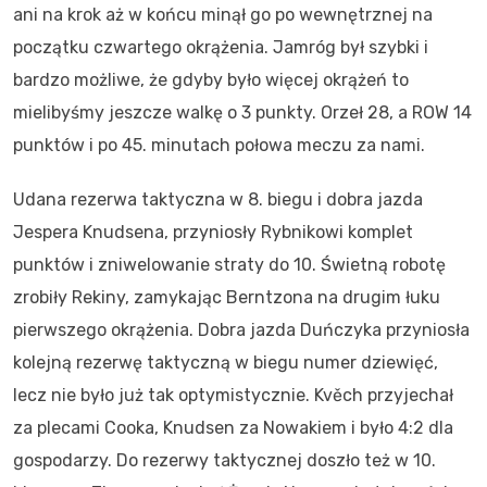
ani na krok aż w końcu minął go po wewnętrznej na
początku czwartego okrążenia. Jamróg był szybki i
bardzo możliwe, że gdyby było więcej okrążeń to
mielibyśmy jeszcze walkę o 3 punkty. Orzeł 28, a ROW 14
punktów i po 45. minutach połowa meczu za nami.
Udana rezerwa taktyczna w 8. biegu i dobra jazda
Jespera Knudsena, przyniosły Rybnikowi komplet
punktów i zniwelowanie straty do 10. Świetną robotę
zrobiły Rekiny, zamykając Berntzona na drugim łuku
pierwszego okrążenia. Dobra jazda Duńczyka przyniosła
kolejną rezerwę taktyczną w biegu numer dziewięć,
lecz nie było już tak optymistycznie. Kvěch przyjechał
za plecami Cooka, Knudsen za Nowakiem i było 4:2 dla
gospodarzy. Do rezerwy taktycznej doszło też w 10.