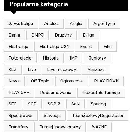
Popularne kategorie
2. Ekstraliga
Analiza
Anglia
Argentyna
Dania
DMPJ
Drużyny
E-liga
Ekstraliga
Ekstraliga U24
Event
Film
Fotorelacje
Historia
IMP
Juniorzy
KLŻ
Live
Live meczowy
Miniżużel
News
Off Topic
Ogłoszenia
PLAY DOWN
PLAY OFF
Podsumowania
Pozostałe turnieje
SEC
SGP
SGP 2
SoN
Sparing
Speedrower
Szwecja
TeamŻużlowyDegustator
Transfery
Turniej Indywidualny
WAŻNE