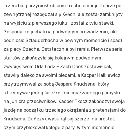
Trzeci bieg przyniósł kibicom trochę emocji. Dobrze po
zewnętrznej rozpędzał się Kvěch, ale został zamknięty
na wyjściu z pierwszego łuku i został z tyłu stawki.
Gospodarze jechali na podwójnym prowadzeniu, ale
podniosło Szlauderbacha w pewnym momencie i spadł
za plecy Czecha. Ostatecznie był remis. Pierwsza seria
startów zakończyła się kolejnym podwójnym
zwycięstwem Orła Łódź – Zach Cook zostawił całą
stawkę daleko za swoimi plecami, a Kacper Halkiewicz
przytrzymywał za sobą Jespera Knudsena, który
utrzymywał jedną ścieżkę i nie miał żadnego pomysłu
na juniora przeciwników. Kacper Tkocz zakończył swoją
jazdę na początku trzeciego okrążenia z pretensjami do
Knudsena. Duńczyk wysunął się szerzej na prostej,
czym przyblokował kolegę z pary. W tym momencie