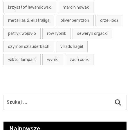
krzysztof lewandowski
marcin nowak
metalkas 2. ekstraliga
oliver berntzon
orzeł łódź
patryk wojdyło
row rybnik
seweryn orgacki
szymon szlauderbach
villads nagel
wiktor lampart
wyniki
zach cook
Najnowsze