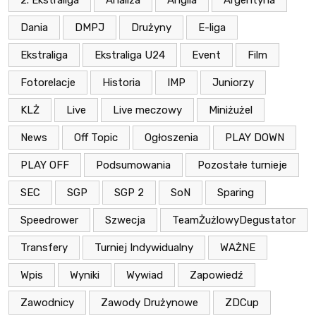
2. Ekstraliga
Analiza
Anglia
Argentyna
Dania
DMPJ
Drużyny
E-liga
Ekstraliga
Ekstraliga U24
Event
Film
Fotorelacje
Historia
IMP
Juniorzy
KLŻ
Live
Live meczowy
Miniżużel
News
Off Topic
Ogłoszenia
PLAY DOWN
PLAY OFF
Podsumowania
Pozostałe turnieje
SEC
SGP
SGP 2
SoN
Sparing
Speedrower
Szwecja
TeamŻużlowyDegustator
Transfery
Turniej Indywidualny
WAŻNE
Wpis
Wyniki
Wywiad
Zapowiedź
Zawodnicy
Zawody Drużynowe
ZDCup