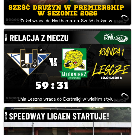
Żużel wraca do Northampton. Sześć drużyn w…
Unia Leszno wraca do Ekstraligi w wielkim stylu.…