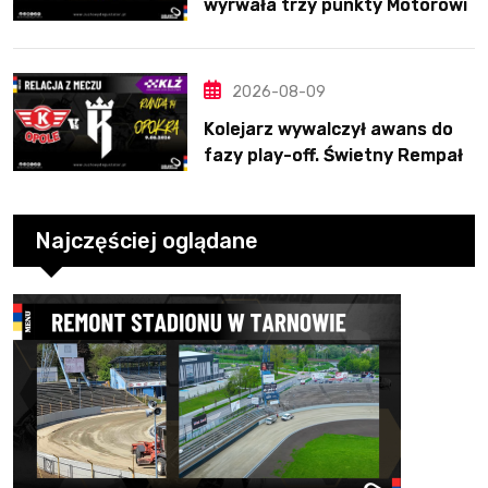
wyrwała trzy punkty Motorowi
2026-08-09
Kolejarz wywalczył awans do
fazy play-off. Świetny Rempała
to za mało
Najczęściej oglądane