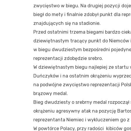
zwycięstwo w biegu. Na drugiej pozycji doj
biegł do mety i finalnie zdobył punkt dla re
znajdujących się na stadionie.
Przed ostatnimi trzema biegami bardzo ciek
dziewiętnastym tracący punkt do Niemców i 
w biegu dwudziestym bezpośredni pojedynek 
reprezentacji zdobędzie srebro.
W dziewiętnastym biegu najlepiej ze startu
Duńczyków i na ostatnim okrążeniu wyprzedzi
na podwójne zwycięstwo reprezentacji Pols
brązowy medal.
Bieg dwudziesty o srebrny medal rozpoczął 
okrążeniu agresywny atak na pozycję Barto
reprezentanta Niemiec i wykluczeniem go z 
W powtórce Polacy, przy radości kibiców gosp