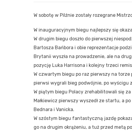
W sobotę w Pilźnie zostały rozegrane Mistrz
W inauguracyjnym biegu najlepszy się okaza
W drugim biegu doszło do pierwszej niespodz
Bartosza Bańbora i obie reprezentacje podzi
Brytanii wyszła na prowadzenie, ale na dru
pozycję Luka Harrisona i kolejny trzeci remis
W czwartym biegu po raz pierwszy na torze p
pierwsi wygrali bieg podwójnie, po wyścigu 
W piątym biegu Polacy zrehabilitowali się za
Małkiewicz pierwszy wyszedł ze startu, a p
Bednara i Vanicka.
W szóstym biegu fantastyczną jazdę pokazał
go na drugim okrążeniu, a tuż przed metą p