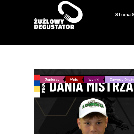
Skip
to
Strona 
content
Juniorzy
Wpis
Wyniki
Zawody Druż