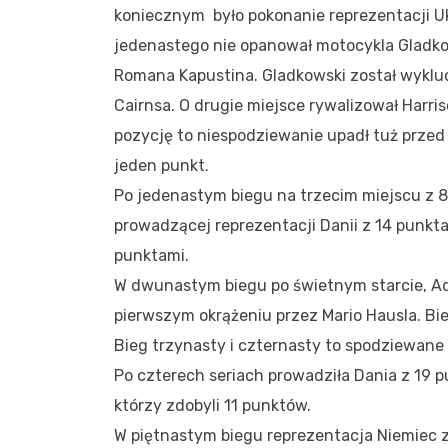
koniecznym było pokonanie reprezentacji Uk
jedenastego nie opanował motocykla Gladko
Romana Kapustina. Gladkowski został wykluc
Cairnsa. O drugie miejsce rywalizował Harri
pozycję to niespodziewanie upadł tuż przed
jeden punkt.
Po jedenastym biegu na trzecim miejscu z 8
prowadzącej reprezentacji Danii z 14 punkta
punktami.
W dwunastym biegu po świetnym starcie, A
pierwszym okrążeniu przez Mario Hausla. Bi
Bieg trzynasty i czternasty to spodziewan
Po czterech seriach prowadziła Dania z 19 
którzy zdobyli 11 punktów.
W piętnastym biegu reprezentacja Niemiec zm