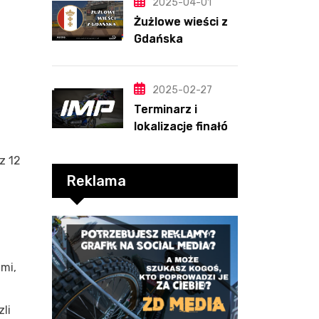
PRZEWIDYWANIA
2025-04-01
2025
Żużlowe wieści z
Gdańska
2025-02-27
Terminarz i
lokalizacje finałów
Indywidualnych
Mistrzostw Polski
z 12
Reklama
a
mi,
li