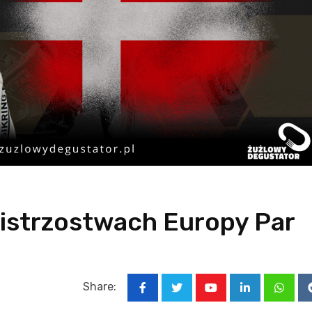
istrzostwach Europy Par
Share:
Youtube
LinkedIn
Whats