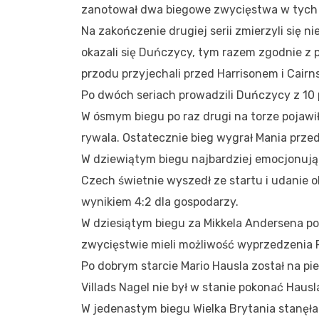
zanotował dwa biegowe zwycięstwa w tych
Na zakończenie drugiej serii zmierzyli się n
okazali się Duńczycy, tym razem zgodnie z 
przodu przyjechali przed Harrisonem i Cairn
Po dwóch seriach prowadzili Duńczycy z 10 p
W ósmym biegu po raz drugi na torze pojawił
rywala. Ostatecznie bieg wygrał Mania prz
W dziewiątym biegu najbardziej emocjonują
Czech świetnie wyszedł ze startu i udanie 
wynikiem 4:2 dla gospodarzy.
W dziesiątym biegu za Mikkela Andersena p
zwycięstwie mieli możliwość wyprzedzenia Re
Po dobrym starcie Mario Hausla został na p
Villads Nagel nie był w stanie pokonać Hausl
W jedenastym biegu Wielka Brytania stanęła