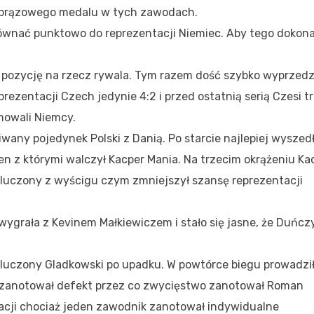
ia brązowego medalu w tych zawodach.
ównać punktowo do reprezentacji Niemiec. Aby tego dokon
ł pozycję na rzecz rywala. Tym razem dość szybko wyprzedz
ezentacji Czech jedynie 4:2 i przed ostatnią serią Czesi tra
mowali Niemcy.
any pojedynek Polski z Danią. Po starcie najlepiej wyszed
en z którymi walczył Kacper Mania. Na trzecim okrążeniu Ka
ykluczony z wyścigu czym zmniejszył szansę reprezentacji
ygrała z Kevinem Małkiewiczem i stało się jasne, że Duńcz
kluczony Gladkowski po upadku. W powtórce biegu prowadzi
u zanotował defekt przez co zwycięstwo zanotował Roman
ntacji chociaż jeden zawodnik zanotował indywidualne