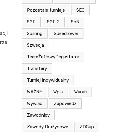
Pozostałe turnieje
SEC
i
SGP
SGP 2
SoN
acji
Sparing
Speedrower
arze
Szwecja
TeamŻużlowyDegustator
Transfery
Turniej Indywidualny
WAŻNE
Wpis
Wyniki
Wywiad
Zapowiedź
Zawodnicy
Zawody Drużynowe
ZDCup