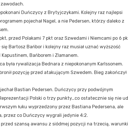
 zawodach.
iepokonani Duńczycy z Brytyjczykami. Kolejny raz najlepsi
programem pojechał Nagel, a nie Pedersen, którzy daleko z
sem.
kt, przed Polakami 7 pkt oraz Szwedami i Niemcami po 6 pk
 się Bartosz Bańbor i kolejny raz musiał uznać wyższość
ed Kapustinem, Bańborem i Zlamanem.
ca była rywalizacja Bednara z niepokonanym Karlssonem.
obronił pozycję przed atakującym Szwedem. Bieg zakończył 
ojechał Bastian Pedersen. Duńczycy przy podwójnym
prezentacji Polski o trzy punkty…co ostatecznie się nie ud
ierwszym łuku wyprzedzony przez Bastiana Pedersena, ale
a, przez co Duńczycy wygrali jedynie 4:2.
 przed szansą awansu z siódmej pozycji na trzecią, warunk