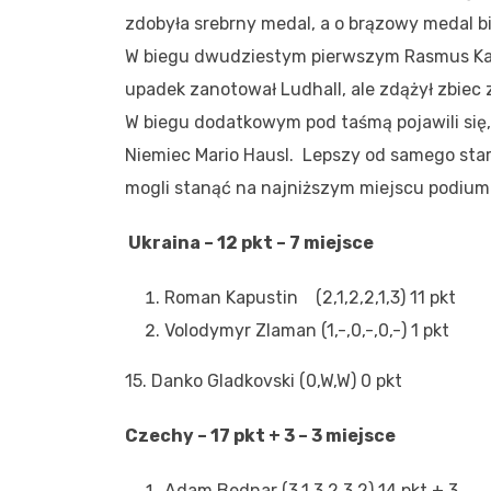
zdobyła srebrny medal, a o brązowy medal 
W biegu dwudziestym pierwszym Rasmus Karl
upadek zanotował Ludhall, ale zdążył zbiec z
W biegu dodatkowym pod taśmą pojawili się,
Niemiec Mario Hausl. Lepszy od samego star
mogli stanąć na najniższym miejscu podiu
Ukraina – 12 pkt – 7 miejsce
Roman Kapustin (2,1,2,2,1,3) 11 pkt
Volodymyr Zlaman (1,-,0,-,0,-) 1 pkt
15. Danko Gladkovski (0,W,W) 0 pkt
Czechy – 17 pkt + 3 – 3 miejsce
Adam Bednar (3,1,3,2,3,2) 14 pkt + 3