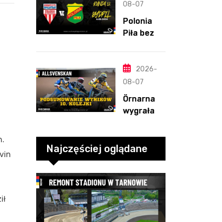
straty
08-07
Nichollsa.
Polonia
Kosmiczny
Piła bez
mecz
szans w
Ellisa
Bydgoszcz
y. „Gryfy”
2026-
j
z
08-07
dwunasty
Örnarna
m
wygrała
zwycięstw
rundę
em
zasadnicz
h.
ą. Debiut
Najczęściej oglądane
vin
Tondera w
10. kolejce
ił