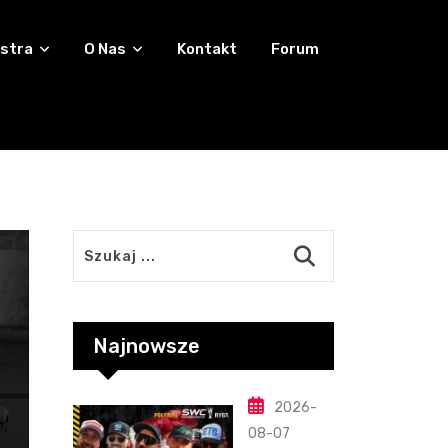
stra
O Nas
Kontakt
Forum
Najnowsze
2026-
08-07