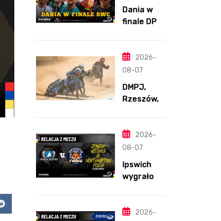
Dania w
finale DPŚ.
Zaskakują
cy
przebieg
2026-
półfinału
08-07
na
DMPJ,
Bikernieku
Rzeszów,
część
szkolenio
wa,
2026-
5.06.2026
08-07
Ipswich
wygrało z
Northamp
ton
app
Reddit
pomimo
2026-