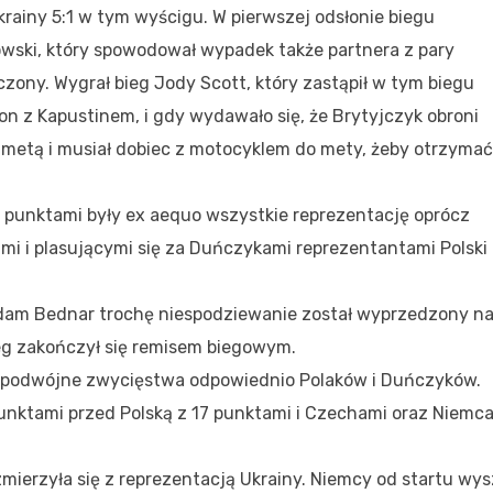
rainy 5:1 w tym wyścigu. W pierwszej odsłonie biegu
wski, który spowodował wypadek także partnera z pary
zony. Wygrał bieg Jody Scott, który zastąpił w tym biegu
son z Kapustinem, i gdy wydawało się, że Brytyjczyk obroni
 metą i musiał dobiec z motocyklem do mety, żeby otrzymać
 punktami były ex aequo wszystkie reprezentację oprócz
mi i plasującymi się za Duńczykami reprezentantami Polski 
dam Bednar trochę niespodziewanie został wyprzedzony n
eg zakończył się remisem biegowym.
e podwójne zwycięstwa odpowiednio Polaków i Duńczyków.
punktami przed Polską z 17 punktami i Czechami oraz Niemca
ierzyła się z reprezentacją Ukrainy. Niemcy od startu wysz