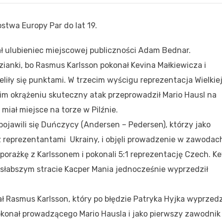
ostwa Europy Par do lat 19.
ł ulubieniec miejscowej publiczności Adam Bednar.
ianki, bo Rasmus Karlsson pokonał Kevina Małkiewicza i
eliły się punktami. W trzecim wyścigu reprezentacja Wielkie
gim okrążeniu skuteczny atak przeprowadził Mario Hausl na
 miał miejsce na torze w Pilźnie.
ojawili się Duńczycy (Andersen – Pedersen), którzy jako
z reprezentantami Ukrainy, i objęli prowadzenie w zawodac
 porażkę z Karlssonem i pokonali 5:1 reprezentację Czech. Ke
o słabszym stracie Kacper Mania jednocześnie wyprzedził
 Rasmus Karlsson, który po błędzie Patryka Hyjka wyprzedz
okonał prowadzącego Mario Hausla i jako pierwszy zawodnik