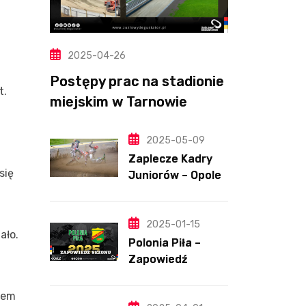
2025-04-26
Postępy prac na stadionie
t.
miejskim w Tarnowie
(Wideo, foto)
2025-05-09
Zaplecze Kadry
się
Juniorów – Opole,
7.05.202
2025-01-15
ało.
Polonia Piła –
Zapowiedź
sezonu | SKŁADY
ANALIZA I
iem