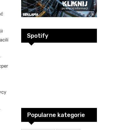
ać
ił
Spotify
cili
ł
cper
ycy
ł
Popularne kategorie