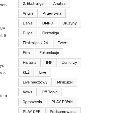
2. Ekstraliga
Analiza
sson
Anglia
Argentyna
Dania
DMPJ
Drużyny
egu
E-liga
Ekstraliga
i, a
Ekstraliga U24
Event
Film
Fotorelacje
Historia
IMP
Juniorzy
zyć
KLŻ
Live
y o
Live meczowy
Miniżużel
News
Off Topic
kiem
Ogłoszenia
PLAY DOWN
PLAY OFF
Podsumowania