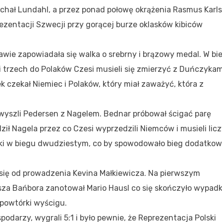
echał Lundahl, a przez ponad połowę okrążenia Rasmus Karl
prezentacji Szwecji przy gorącej burze oklasków kibiców
awie zapowiadała się walka o srebrny i brązowy medal. W bi
trzech do Polaków Czesi musieli się zmierzyć z Duńczykam
czekał Niemiec i Polaków, który miał zaważyć, która z
 wyszli Pedersen z Nagelem. Bednar próbował ścigać parę
ł Nagela przez co Czesi wyprzedzili Niemców i musieli lic
ki w biegu dwudziestym, co by spowodowało bieg dodatkow
się od prowadzenia Kevina Małkiewicza. Na pierwszym
sza Bańbora zanotował Mario Hausl co się skończyło wypad
powtórki wyścigu.
odarzy, wygrali 5:1 i było pewnie, że Reprezentacja Polski