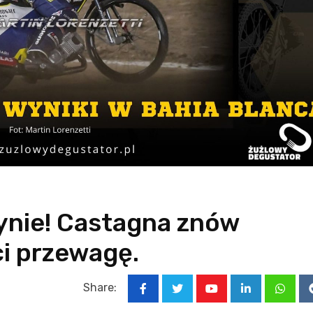
tynie! Castagna znów
ci przewagę.
Share:
Youtube
LinkedIn
Whats