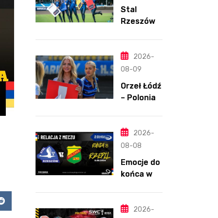
Stal
Rzeszów –
Polonia
Piła,
8.08.2026
2026-
08-09
Orzeł Łódź
– Polonia
Bydgoszcz
,
8.08.2026
2026-
08-08
Emocje do
końca w
Rzeszowie
. Duński
app
Reddit
dynamit
2026-