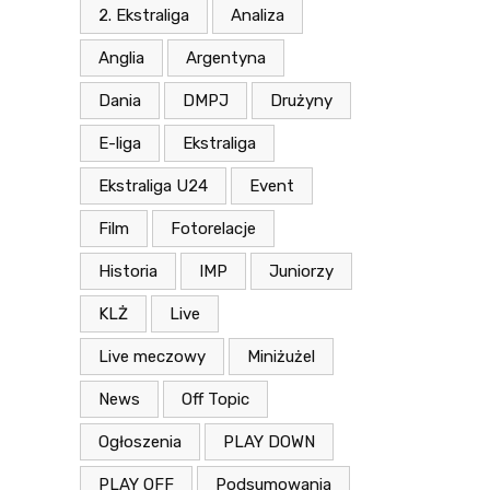
2. Ekstraliga
Analiza
Anglia
Argentyna
Dania
DMPJ
Drużyny
E-liga
Ekstraliga
Ekstraliga U24
Event
Film
Fotorelacje
Historia
IMP
Juniorzy
KLŻ
Live
Live meczowy
Miniżużel
News
Off Topic
Ogłoszenia
PLAY DOWN
PLAY OFF
Podsumowania