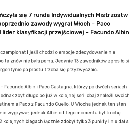
czyła się 7 runda Indywidualnych Mistrzostw
 poprzednio zawody wygrał Włoch – Paco
lider klasyfikacji przejściowej – Facundo Albin
i czempionat i jeśli chodzi o emocje zdecydowanie nie
 ta znów nie była pełna. Jedynie 13 zawodników zgłosiło s
Argentynie po prostu trzeba się przyzwyczaić.
ji – Facundo Albin i Paco Castagna, którzy po dwóch seriach
jednak zbyt długo bo już w kolejnej serii obaj znaleźli swoic
tinem a Paco z Facundo Cuello. U Włocha jednak ten stan
kojnie wygrywał, jednak Albin od tego momentu był trochę
kolejnych biegach łącznie zdobył tylko 3 punkty i nie dał s