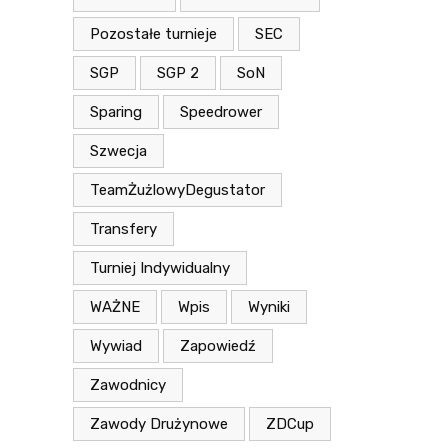
Pozostałe turnieje
SEC
SGP
SGP 2
SoN
Sparing
Speedrower
Szwecja
TeamŻużlowyDegustator
Transfery
Turniej Indywidualny
WAŻNE
Wpis
Wyniki
Wywiad
Zapowiedź
Zawodnicy
Zawody Drużynowe
ZDCup