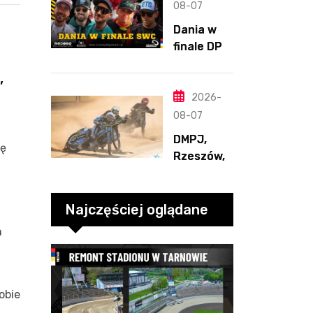
podporą
08-07
Polonii.
Dania w
Świetny
finale DPŚ.
Pickering
Zaskakują
,
cy
przebieg
2026-
półfinału
08-07
na
DMPJ,
Bikernieku
ię
Rzeszów,
część
szkolenio
wa,
Najczęściej oglądane
5.06.2026
h
obie