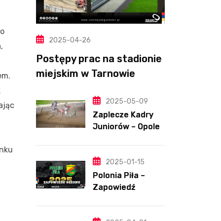
do
2025-04-26
,
Postępy prac na stadionie
miejskim w Tarnowie
em.
(Wideo, foto)
k
2025-05-09
ając
Zaplecze Kadry
Juniorów – Opole,
7.05.202
unku
2025-01-15
Polonia Piła –
Zapowiedź
sezonu | SKŁADY
ANALIZA I