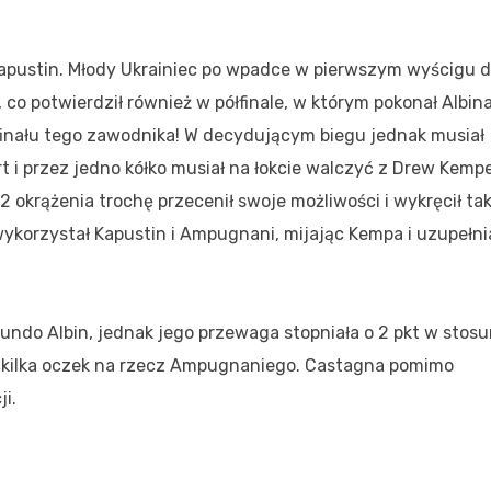
pustin. Młody Ukrainiec po wpadce w pierwszym wyścigu 
 co potwierdził również w półfinale, w którym pokonał Albina
finału tego zawodnika! W decydującym biegu jednak musiał
t i przez jedno kółko musiał na łokcie walczyć z Drew Kemp
2 okrążenia trochę przecenił swoje możliwości i wykręcił ta
ykorzystał Kapustin i Ampugnani, mijając Kempa i uzupełni
cundo Albin, jednak jego przewaga stopniała o 2 pkt w stos
cił kilka oczek na rzecz Ampugnaniego. Castagna pomimo
i.