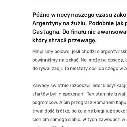
Późno w nocy naszego czasu zakoń
Argentyny na żużlu. Podobnie jak
Castagna. Do finału nie awansował 
który stracił przewagę.
Minęliśmy połowę, jeśli chodzi o argentyńsk
powinniśmy narzekać. No, może na obsadę, bo
do rywalizacji. To niestety coś, do czego w 
Zawody świetnie rozpoczęli lider klasyfikac
startów byli niepokonani. Ten stan nie trwał 
pogromców. Albin przegrał z Romanem Kapus
trwał dość krótko, bo kolejne biegi już spo
cieniem samego siebie. W tych zawodach w 2 