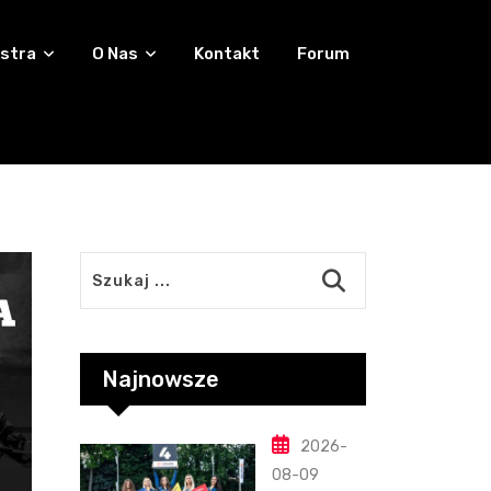
stra
O Nas
Kontakt
Forum
Najnowsze
2026-
08-09