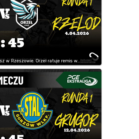
sz w Rzeszowie. Orzeł ratuje remis w…