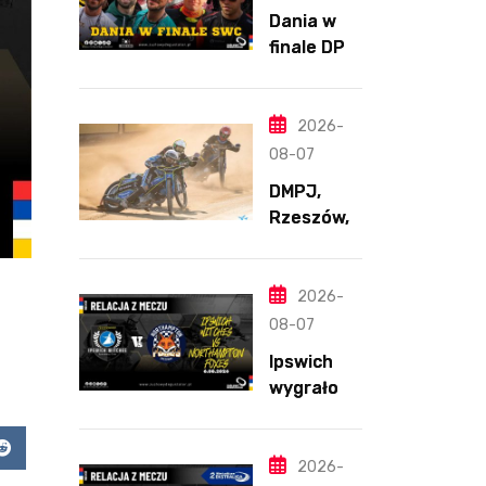
Dania w
finale DPŚ.
Zaskakują
cy
przebieg
2026-
półfinału
08-07
na
DMPJ,
Bikernieku
Rzeszów,
część
szkolenio
wa,
2026-
5.06.2026
08-07
Ipswich
wygrało z
Northamp
ton
app
Reddit
pomimo
2026-