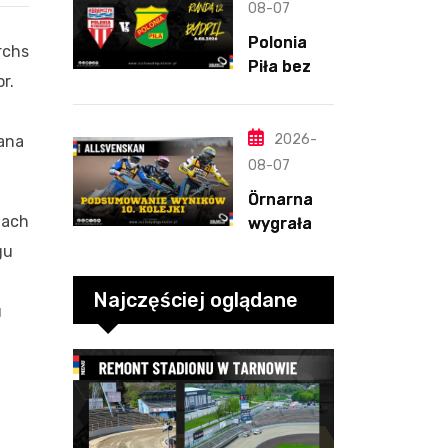
straty
08-07
Nichollsa.
Polonia
rchs
Kosmiczny
Piła bez
mecz
r.
szans w
Ellisa
Bydgoszcz
y. „Gryfy”
2026-
yana
z
08-07
dwunasty
Örnarna
m
gach
wygrała
zwycięstw
rundę
gu
em
zasadnicz
a
ą. Debiut
Najczęściej oglądane
u
Tondera w
10. kolejce