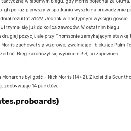
taktyczną w siódmym biegu, gdy Morris pojechał za Cluffa.
rgh po raz pierwszy w spotkaniu wyszło na prowadzenie p
idniał rezultat 31:29. Jednak w następnym wyścigu goście
y utrzymał się już do końca zawodów. W ostatnim biegu
na drugiej pozycji, ale przy Thomsonie zamykającym stawkę t
 Morris zachował się wzorowo, zwalniając i blokując Palm To
zedzić. Bieg zakończył się wynikiem 3:3, co zapewniło
onarchs był gość – Nick Morris (14+2). Z kolei dla Scunth
ng, zdobywając 14 punktów.
tes.proboards)