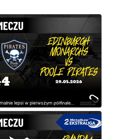
alnie lepsi w pierwszym półfinale.…