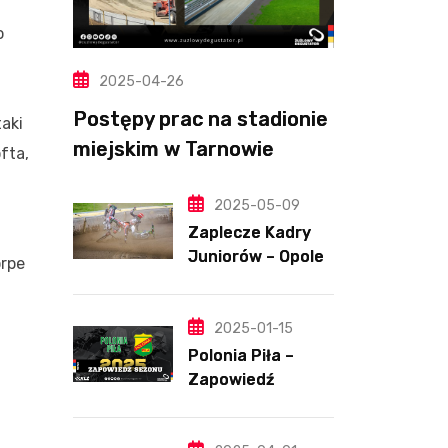
o
2025-04-26
Postępy prac na stadionie
aki
miejskim w Tarnowie
fta,
(Wideo, foto)
2025-05-09
Zaplecze Kadry
Juniorów – Opole,
orpe
7.05.202
2025-01-15
Polonia Piła –
Zapowiedź
sezonu | SKŁADY
ANALIZA I