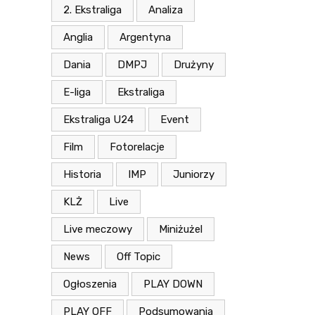
2. Ekstraliga
Analiza
Anglia
Argentyna
Dania
DMPJ
Drużyny
E-liga
Ekstraliga
Ekstraliga U24
Event
Film
Fotorelacje
Historia
IMP
Juniorzy
KLŻ
Live
Live meczowy
Miniżużel
News
Off Topic
Ogłoszenia
PLAY DOWN
PLAY OFF
Podsumowania