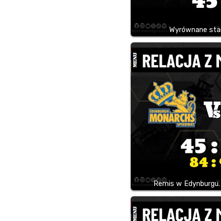
Wyrównane star
Remis w Edynburgu.