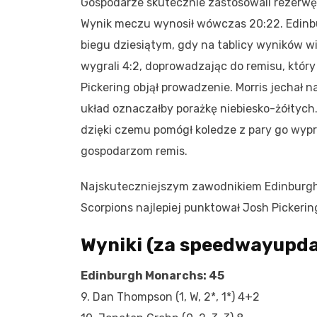
Gospodarze skutecznie zastosowali rezerwę 
Wynik meczu wynosił wówczas 20:22. Edinbu
biegu dziesiątym, gdy na tablicy wyników w
wygrali 4:2, doprowadzając do remisu, któr
Pickering objął prowadzenie. Morris jechał 
układ oznaczałby porażkę niebiesko-żółtych.
dzięki czemu pomógł koledze z pary go wypr
gospodarzom remis.
Najskuteczniejszym zawodnikiem Edinburgh M
Scorpions najlepiej punktował Josh Pickeri
Wyniki (za speedwayupda
Edinburgh Monarchs: 45
9. Dan Thompson (1, W, 2*, 1*) 4+2