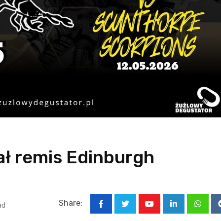
ał remis Edinburgh
Share:
ad
Youtube
LinkedIn
Whats