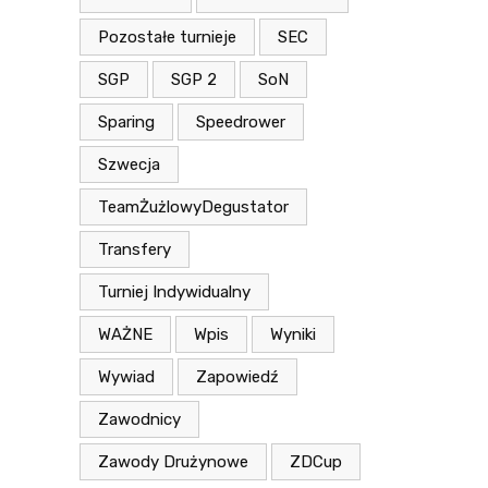
Pozostałe turnieje
SEC
SGP
SGP 2
SoN
Sparing
Speedrower
Szwecja
TeamŻużlowyDegustator
Transfery
Turniej Indywidualny
WAŻNE
Wpis
Wyniki
Wywiad
Zapowiedź
Zawodnicy
Zawody Drużynowe
ZDCup