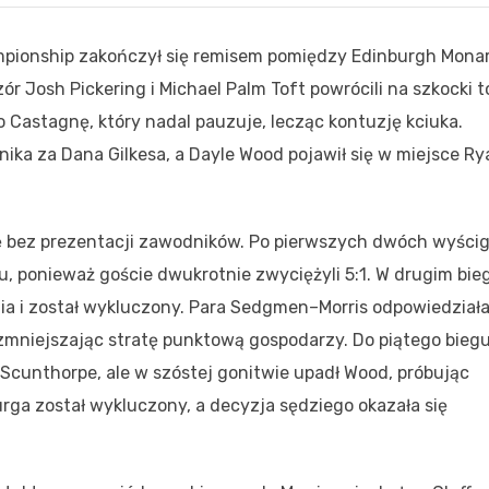
pionship zakończył się remisem pomiędzy Edinburgh Mona
 Josh Pickering i Michael Palm Toft powrócili na szkocki to
o Castagnę, który nadal pauzuje, lecząc kontuzję kciuka.
ka za Dana Gilkesa, a Dayle Wood pojawił się w miejsce R
ię bez prezentacji zawodników. Po pierwszych dwóch wyści
 ponieważ goście dwukrotnie zwyciężyli 5:1. W drugim bie
ia i został wykluczony. Para Sedgmen–Morris odpowiedział
mniejszając stratę punktową gospodarzy. Do piątego bieg
cunthorpe, ale w szóstej gonitwie upadł Wood, próbując
ga został wykluczony, a decyzja sędziego okazała się