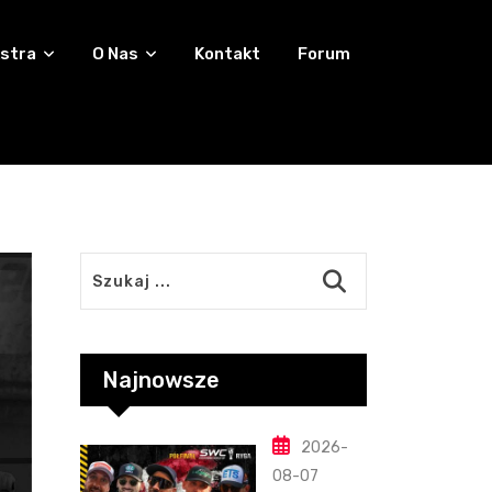
stra
O Nas
Kontakt
Forum
Najnowsze
2026-
08-07