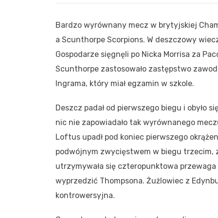
Bardzo wyrównany mecz w brytyjskiej Cham
a Scunthorpe Scorpions. W deszczowy wieczór
Gospodarze sięgnęli po Nicka Morrisa za Pac
Scunthorpe zastosowało zastępstwo zawodni
Ingrama, który miał egzamin w szkole.
Deszcz padał od pierwszego biegu i obyło s
nic nie zapowiadało tak wyrównanego meczu,
Loftus upadł pod koniec pierwszego okrążen
podwójnym zwycięstwem w biegu trzecim, z
utrzymywała się czteropunktowa przewaga S
wyprzedzić Thompsona. Żużlowiec z Edynbur
kontrowersyjna.