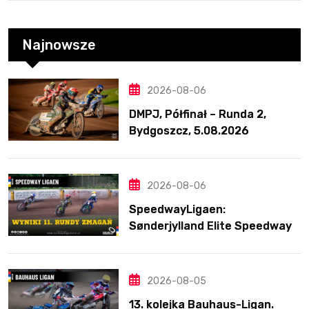
Najnowsze
2026-08-06
DMPJ, Półfinał – Runda 2,
Bydgoszcz, 5.08.2026
2026-08-06
SpeedwayLigaen:
Sønderjylland Elite Speedway
nie zwalnia tempa. Lider
ponownie zwycięski
2026-08-05
13. kolejka Bauhaus-Ligan.