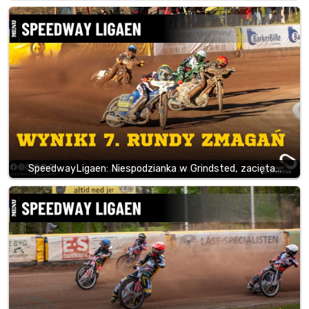
SpeedwayLigaen: Niespodzianka w Grindsted, zacięta…