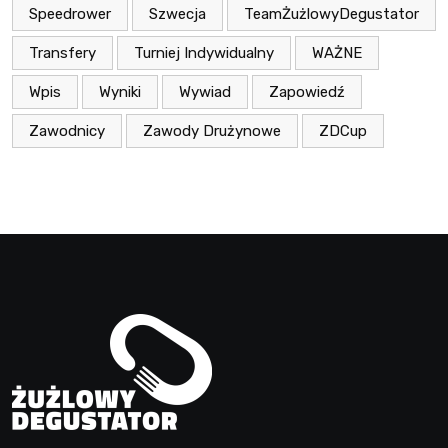
Speedrower
Szwecja
TeamŻużlowyDegustator
Transfery
Turniej Indywidualny
WAŻNE
Wpis
Wyniki
Wywiad
Zapowiedź
Zawodnicy
Zawody Drużynowe
ZDCup