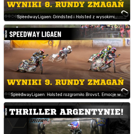
SpeedwayLigaen: Grindsted i Holsted z wysokimi…
SpeedwayLigaen: Holsted rozgromiło Brovst. Emocje w…