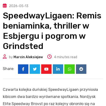
2026-05-13
SpeedwayLigaen: Remis
beniaminka, thriller w
Esbjergu i pogrom w
Grindsted
by
Marcin Aleksiejew
4 minutes read
Share:
Youtube
LinkedIn
Whatsapp
Reddit
Czwarta kolejka duńskiej SpeedwayLigaen przyniosła
kibicom dwa bardzo wyrównane spotkania. Nordjysk
Elite Speedway Brovst po raz kolejny obroniło się na