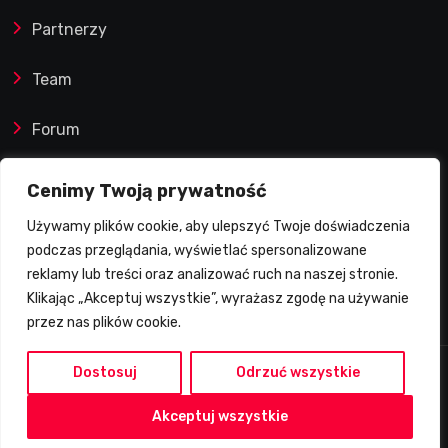
Partnerzy
Team
Forum
Reklamy i współprace
Cenimy Twoją prywatność
Używamy plików cookie, aby ulepszyć Twoje doświadczenia
Prawa autorskie
podczas przeglądania, wyświetlać spersonalizowane
reklamy lub treści oraz analizować ruch na naszej stronie.
Polityka Prywatności
Klikając „Akceptuj wszystkie”, wyrażasz zgodę na używanie
przez nas plików cookie.
Dostosuj
Odrzuć wszystkie
2026 © Żużlowy Degustator | Wszelkie prawa
Akceptuj wszystkie
zastrzeżone.