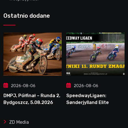
Ostatnio dodane
2026-08-06
2026-08-06
DMPJ, Półfinał – Runda 2,
SpeedwayLigaen:
Bydgoszcz, 5.08.2026
Sønderjylland Elite
Speedway nie zwalnia
tempa. Lider ponownie
ZD Media
zwycięski