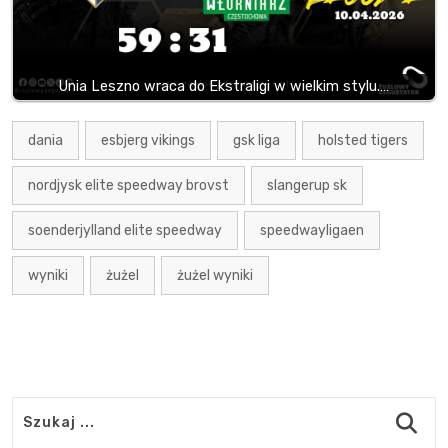
Unia Leszno wraca do Ekstraligi w wielkim stylu.…
dania
esbjerg vikings
gsk liga
holsted tigers
nordjysk elite speedway brovst
slangerup sk
soenderjylland elite speedway
speedwayligaen
wyniki
żużel
żużel wyniki