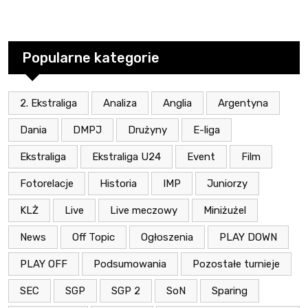
Popularne kategorie
2. Ekstraliga
Analiza
Anglia
Argentyna
Dania
DMPJ
Drużyny
E-liga
Ekstraliga
Ekstraliga U24
Event
Film
Fotorelacje
Historia
IMP
Juniorzy
KLŻ
Live
Live meczowy
Miniżużel
News
Off Topic
Ogłoszenia
PLAY DOWN
PLAY OFF
Podsumowania
Pozostałe turnieje
SEC
SGP
SGP 2
SoN
Sparing