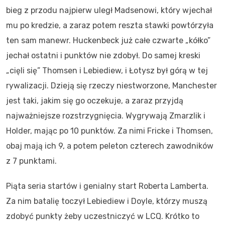
bieg z przodu najpierw uległ Madsenowi, który wjechał
mu po kredzie, a zaraz potem reszta stawki powtórzyła
ten sam manewr. Huckenbeck już całe czwarte „kółko”
jechał ostatni i punktów nie zdobył. Do samej kreski
„cięli się” Thomsen i Lebiediew, i Łotysz był górą w tej
rywalizacji. Dzieją się rzeczy niestworzone, Manchester
jest taki, jakim się go oczekuje, a zaraz przyjdą
najważniejsze rozstrzygnięcia. Wygrywają Zmarzlik i
Holder, mając po 10 punktów. Za nimi Fricke i Thomsen,
obaj mają ich 9, a potem peleton czterech zawodników
z 7 punktami.
Piąta seria startów i genialny start Roberta Lamberta.
Za nim batalię toczył Lebiediew i Doyle, którzy muszą
zdobyć punkty żeby uczestniczyć w LCQ. Krótko to