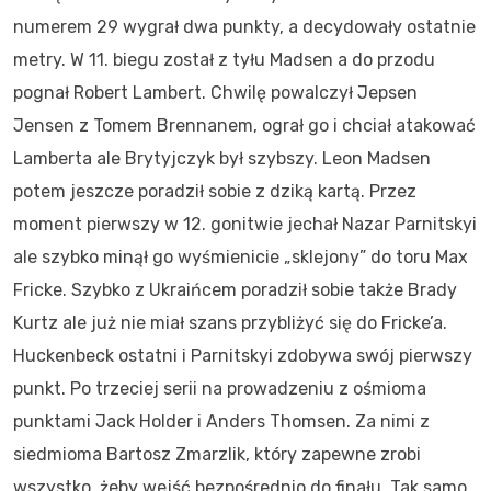
numerem 29 wygrał dwa punkty, a decydowały ostatnie
metry. W 11. biegu został z tyłu Madsen a do przodu
pognał Robert Lambert. Chwilę powalczył Jepsen
Jensen z Tomem Brennanem, ograł go i chciał atakować
Lamberta ale Brytyjczyk był szybszy. Leon Madsen
potem jeszcze poradził sobie z dziką kartą. Przez
moment pierwszy w 12. gonitwie jechał Nazar Parnitskyi
ale szybko minął go wyśmienicie „sklejony” do toru Max
Fricke. Szybko z Ukraińcem poradził sobie także Brady
Kurtz ale już nie miał szans przybliżyć się do Fricke’a.
Huckenbeck ostatni i Parnitskyi zdobywa swój pierwszy
punkt. Po trzeciej serii na prowadzeniu z ośmioma
punktami Jack Holder i Anders Thomsen. Za nimi z
siedmioma Bartosz Zmarzlik, który zapewne zrobi
wszystko, żeby wejść bezpośrednio do finału. Tak samo