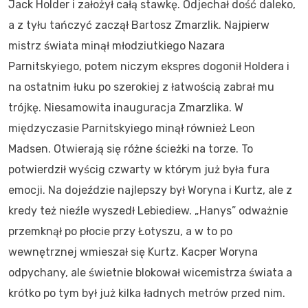
Jack Holder i założył całą stawkę. Odjechał dość daleko,
a z tyłu tańczyć zaczął Bartosz Zmarzlik. Najpierw
mistrz świata minął młodziutkiego Nazara
Parnitskyiego, potem niczym ekspres dogonił Holdera i
na ostatnim łuku po szerokiej z łatwością zabrał mu
trójkę. Niesamowita inauguracja Zmarzlika. W
międzyczasie Parnitskyiego minął również Leon
Madsen. Otwierają się różne ścieżki na torze. To
potwierdził wyścig czwarty w którym już była fura
emocji. Na dojeździe najlepszy był Woryna i Kurtz, ale z
kredy też nieźle wyszedł Lebiediew. „Hanys” odważnie
przemknął po płocie przy Łotyszu, a w to po
wewnętrznej wmieszał się Kurtz. Kacper Woryna
odpychany, ale świetnie blokował wicemistrza świata a
krótko po tym był już kilka ładnych metrów przed nim.