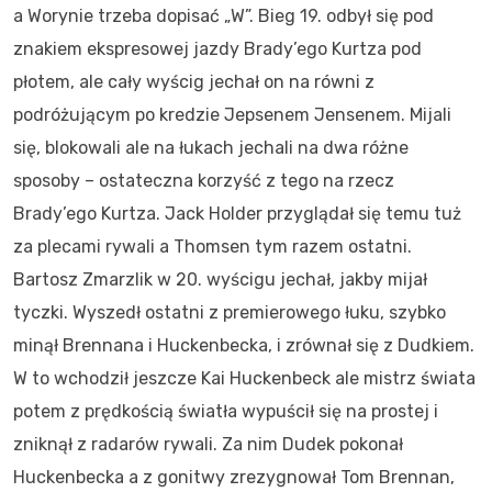
a Worynie trzeba dopisać „W”. Bieg 19. odbył się pod
znakiem ekspresowej jazdy Brady’ego Kurtza pod
płotem, ale cały wyścig jechał on na równi z
podróżującym po kredzie Jepsenem Jensenem. Mijali
się, blokowali ale na łukach jechali na dwa różne
sposoby – ostateczna korzyść z tego na rzecz
Brady’ego Kurtza. Jack Holder przyglądał się temu tuż
za plecami rywali a Thomsen tym razem ostatni.
Bartosz Zmarzlik w 20. wyścigu jechał, jakby mijał
tyczki. Wyszedł ostatni z premierowego łuku, szybko
minął Brennana i Huckenbecka, i zrównał się z Dudkiem.
W to wchodził jeszcze Kai Huckenbeck ale mistrz świata
potem z prędkością światła wypuścił się na prostej i
zniknął z radarów rywali. Za nim Dudek pokonał
Huckenbecka a z gonitwy zrezygnował Tom Brennan,