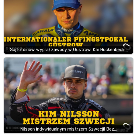
Sajfutdinow wygrał zawody w Güstrow. Kai Huckenbeck…
Nilsson indywidualnym mistrzem Szwecji! Bez…