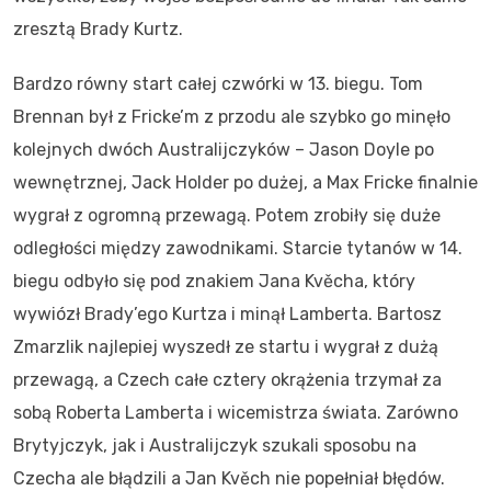
zresztą Brady Kurtz.
Bardzo równy start całej czwórki w 13. biegu. Tom
Brennan był z Fricke’m z przodu ale szybko go minęło
kolejnych dwóch Australijczyków – Jason Doyle po
wewnętrznej, Jack Holder po dużej, a Max Fricke finalnie
wygrał z ogromną przewagą. Potem zrobiły się duże
odległości między zawodnikami. Starcie tytanów w 14.
biegu odbyło się pod znakiem Jana Kvěcha, który
wywiózł Brady’ego Kurtza i minął Lamberta. Bartosz
Zmarzlik najlepiej wyszedł ze startu i wygrał z dużą
przewagą, a Czech całe cztery okrążenia trzymał za
sobą Roberta Lamberta i wicemistrza świata. Zarówno
Brytyjczyk, jak i Australijczyk szukali sposobu na
Czecha ale błądzili a Jan Kvěch nie popełniał błędów.