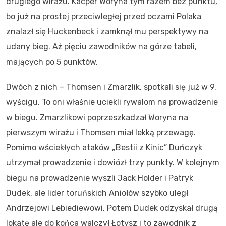
drugiego wirażu. Kacper Woryna tym razem bez punktu,
bo już na prostej przeciwległej przed oczami Polaka
znalazł się Huckenbeck i zamknął mu perspektywy na
udany bieg. Aż pięciu zawodników na górze tabeli,
mających po 5 punktów.
Dwóch z nich – Thomsen i Zmarzlik, spotkali się już w 9.
wyścigu. To oni właśnie uciekli rywalom na prowadzenie
w biegu. Zmarzlikowi poprzeszkadzał Woryna na
pierwszym wirażu i Thomsen miał lekką przewagę.
Pomimo wściekłych ataków „Bestii z Kinic” Duńczyk
utrzymał prowadzenie i dowiózł trzy punkty. W kolejnym
biegu na prowadzenie wyszli Jack Holder i Patryk
Dudek, ale lider toruńskich Aniołów szybko uległ
Andrzejowi Lebiediewowi. Potem Dudek odzyskał drugą
lokatę ale do końca walczył Łotysz i to zawodnik z