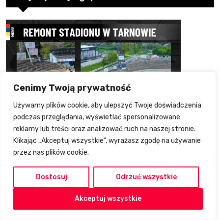
Cenimy Twoją prywatność
Używamy plików cookie, aby ulepszyć Twoje doświadczenia
podczas przeglądania, wyświetlać spersonalizowane
reklamy lub treści oraz analizować ruch na naszej stronie.
2025-04-26
Klikając „Akceptuj wszystkie”, wyrażasz zgodę na używanie
Postępy prac na stadionie miejskim w
przez nas plików cookie.
Tarnowie (Wideo, foto)
Dostosuj
Odrzuć wszystkie
2025-05-09
Akceptuj wszystkie
Zaplecze Kadry Juniorów – Opole,