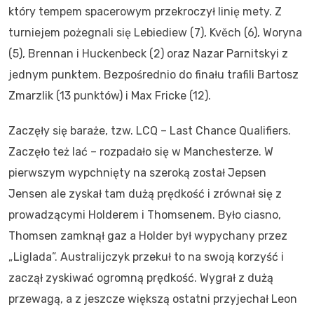
który tempem spacerowym przekroczył linię mety. Z
turniejem pożegnali się Lebiediew (7), Kvěch (6), Woryna
(5), Brennan i Huckenbeck (2) oraz Nazar Parnitskyi z
jednym punktem. Bezpośrednio do finału trafili Bartosz
Zmarzlik (13 punktów) i Max Fricke (12).
Zaczęły się baraże, tzw. LCQ – Last Chance Qualifiers.
Zaczęło też lać – rozpadało się w Manchesterze. W
pierwszym wypchnięty na szeroką został Jepsen
Jensen ale zyskał tam dużą prędkość i zrównał się z
prowadzącymi Holderem i Thomsenem. Było ciasno,
Thomsen zamknął gaz a Holder był wypychany przez
„Liglada”. Australijczyk przekuł to na swoją korzyść i
zaczął zyskiwać ogromną prędkość. Wygrał z dużą
przewagą, a z jeszcze większą ostatni przyjechał Leon