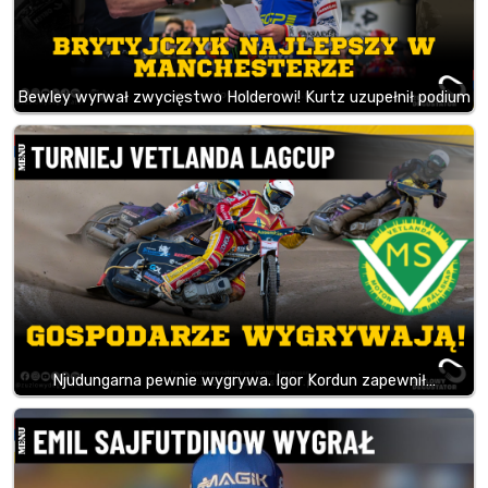
Bewley wyrwał zwycięstwo Holderowi! Kurtz uzupełnił podium
Njudungarna pewnie wygrywa. Igor Kordun zapewnił…