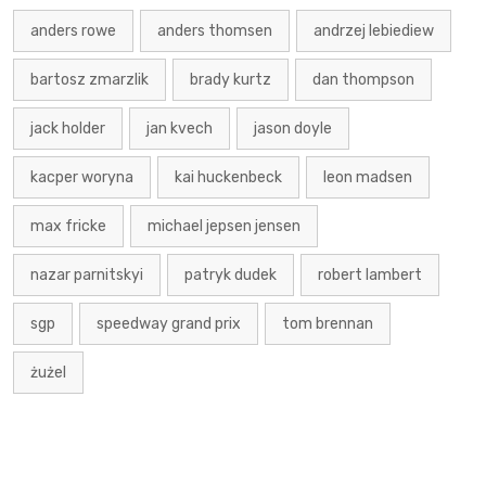
anders rowe
anders thomsen
andrzej lebiediew
bartosz zmarzlik
brady kurtz
dan thompson
jack holder
jan kvech
jason doyle
kacper woryna
kai huckenbeck
leon madsen
max fricke
michael jepsen jensen
nazar parnitskyi
patryk dudek
robert lambert
sgp
speedway grand prix
tom brennan
żużel