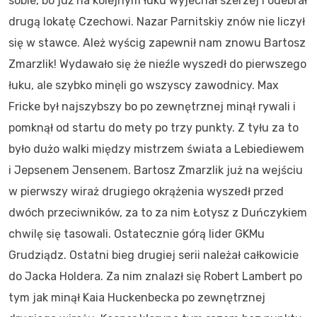
sobie, bo już na kolejnym łuku wyjechał szerzej i odebrał
drugą lokatę Czechowi. Nazar Parnitskiy znów nie liczył
się w stawce. Ależ wyścig zapewnił nam znowu Bartosz
Zmarzlik! Wydawało się że nieźle wyszedł do pierwszego
łuku, ale szybko minęli go wszyscy zawodnicy. Max
Fricke był najszybszy bo po zewnętrznej minął rywali i
pomknął od startu do mety po trzy punkty. Z tyłu za to
było dużo walki między mistrzem świata a Lebiediewem
i Jepsenem Jensenem. Bartosz Zmarzlik już na wejściu
w pierwszy wiraż drugiego okrążenia wyszedł przed
dwóch przeciwników, za to za nim Łotysz z Duńczykiem
chwilę się tasowali. Ostatecznie górą lider GKMu
Grudziądz. Ostatni bieg drugiej serii należał całkowicie
do Jacka Holdera. Za nim znalazł się Robert Lambert po
tym jak minął Kaia Huckenbecka po zewnętrznej