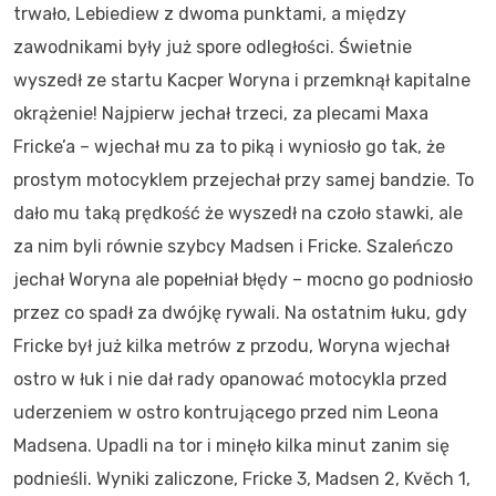
trwało, Lebiediew z dwoma punktami, a między
zawodnikami były już spore odległości. Świetnie
wyszedł ze startu Kacper Woryna i przemknął kapitalne
okrążenie! Najpierw jechał trzeci, za plecami Maxa
Fricke’a – wjechał mu za to piką i wyniosło go tak, że
prostym motocyklem przejechał przy samej bandzie. To
dało mu taką prędkość że wyszedł na czoło stawki, ale
za nim byli równie szybcy Madsen i Fricke. Szaleńczo
jechał Woryna ale popełniał błędy – mocno go podniosło
przez co spadł za dwójkę rywali. Na ostatnim łuku, gdy
Fricke był już kilka metrów z przodu, Woryna wjechał
ostro w łuk i nie dał rady opanować motocykla przed
uderzeniem w ostro kontrującego przed nim Leona
Madsena. Upadli na tor i minęło kilka minut zanim się
podnieśli. Wyniki zaliczone, Fricke 3, Madsen 2, Kvěch 1,