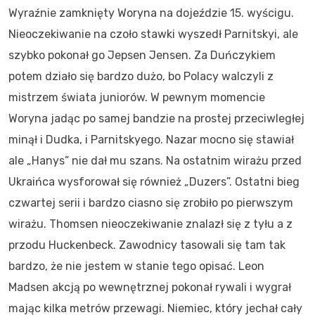
Wyraźnie zamknięty Woryna na dojeździe 15. wyścigu.
Nieoczekiwanie na czoło stawki wyszedł Parnitskyi, ale
szybko pokonał go Jepsen Jensen. Za Duńczykiem
potem działo się bardzo dużo, bo Polacy walczyli z
mistrzem świata juniorów. W pewnym momencie
Woryna jadąc po samej bandzie na prostej przeciwległej
minął i Dudka, i Parnitskyego. Nazar mocno się stawiał
ale „Hanys” nie dał mu szans. Na ostatnim wirażu przed
Ukraińca wysforował się również „Duzers”. Ostatni bieg
czwartej serii i bardzo ciasno się zrobiło po pierwszym
wirażu. Thomsen nieoczekiwanie znalazł się z tyłu a z
przodu Huckenbeck. Zawodnicy tasowali się tam tak
bardzo, że nie jestem w stanie tego opisać. Leon
Madsen akcją po wewnętrznej pokonał rywali i wygrał
mając kilka metrów przewagi. Niemiec, który jechał cały