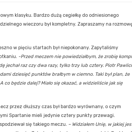
lowym klasyku. Bardzo dużą cegiełkę do odniesionego
iedzielnego wieczoru był kompletny. Zapraszamy na rozmow
eszno w pięciu startach był niepokonany. Zapytaliśmy
otkaniu.
-Przed meczem nie powiedziałbym, że zrobię kompl
 jechał raz czy dwa razy, tylko trzy lub cztery. Piotr Pawlic
dami dziesięć punktów brałbym w ciemno. Taki był plan, że
co będzie dalej? Miało się okazać, a widzieliście jak się
mecz przez dłuższy czas był bardzo wyrównany, o czym
mi Spartanie mieli jedynie cztery punkty przewagi.
 spodziewał się takiego meczu.
– Widziałem Unię, w jakiej jes