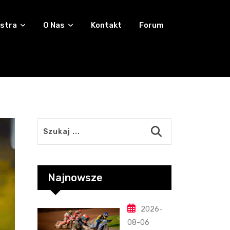
stra
O Nas
Kontakt
Forum
Najnowsze
2026-
08-06