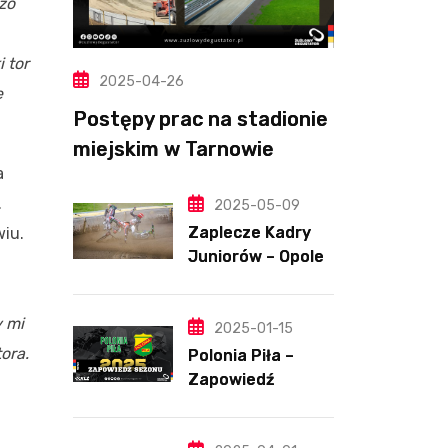
zo
 tor
2025-04-26
e
Postępy prac na stadionie
miejskim w Tarnowie
a
(Wideo, foto)
.
2025-05-09
Zaplecze Kadry
wiu.
Juniorów – Opole,
7.05.202
y mi
2025-01-15
ora.
Polonia Piła –
Zapowiedź
sezonu | SKŁADY
ANALIZA I