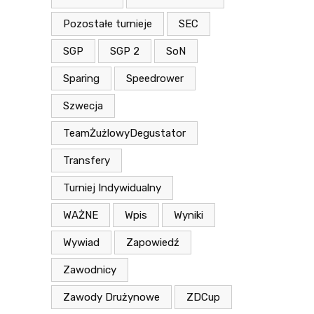
Pozostałe turnieje
SEC
SGP
SGP 2
SoN
Sparing
Speedrower
Szwecja
TeamŻużlowyDegustator
Transfery
Turniej Indywidualny
WAŻNE
Wpis
Wyniki
Wywiad
Zapowiedź
Zawodnicy
Zawody Drużynowe
ZDCup