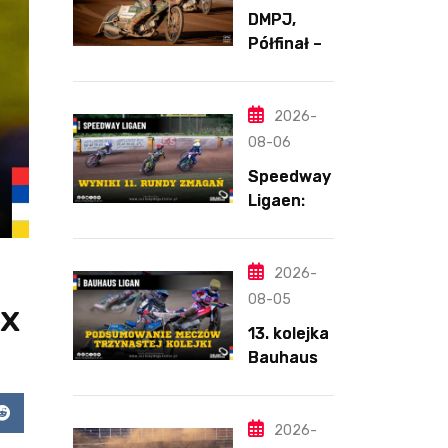
DMPJ,
Półfinał –
Runda 2,
Bydgoszcz
,
2026-
5.08.2026
08-06
Speedway
Ligaen:
Sønderjyll
and Elite
Speedway
2026-
nie
08-05
ix
zwalnia
13. kolejka
tempa.
Bauhaus-
Lider
Ligan.
ponownie
Odmienion
zwycięski
app
Reddit
y
2026-