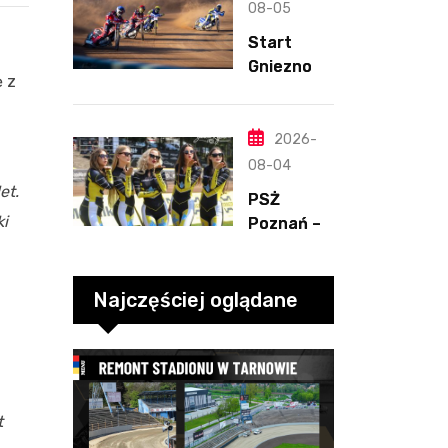
Henriksso
08-05
n. Świetny
Start
mecz
Gniezno –
Blödorna
ę z
Kolejarz
Opole,
2.08.2026
2026-
-2
08-04
et.
PSŻ
ki
Poznań –
ROW
Rybnik,
2.08.2026
Najczęściej oglądane
-3
t