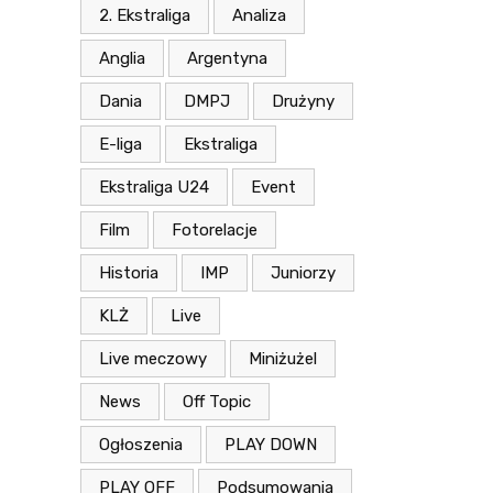
2. Ekstraliga
Analiza
Anglia
Argentyna
Dania
DMPJ
Drużyny
E-liga
Ekstraliga
Ekstraliga U24
Event
Film
Fotorelacje
Historia
IMP
Juniorzy
KLŻ
Live
Live meczowy
Miniżużel
News
Off Topic
Ogłoszenia
PLAY DOWN
PLAY OFF
Podsumowania