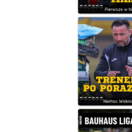
Pierwsze w hi
Niemoc Włóknia