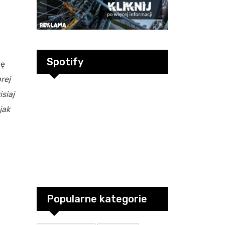
Spotify
mę
rej
siaj
jak
Popularne kategorie