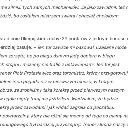
ame silniki, tych samych mechaników. Ja jako zawodnik też n
eździć, bo zostałem mistrzem świata i chociaż chciałbym
 stadionie Olimpijskim zdobył 29 punktów z jednym bonuse
bardziej pasuje:
– Ten tor zawsze mi pasował. Czasami może
niem sprzętu, bo po biegu ósmym jadę dopiero w biegu
 stopni i możemy nie trafić z ustawieniami. Ten tor jest
ener Piotr Protasiewicz oraz toromistrz, którzy przygotowuj
upełnie inna pogoda niż w pierwszym meczu, w którym
dobrze, że zrobiliśmy taką korektę przed pierwszym naszym
 ogóle nigdy tutaj nie jeździłem. Wiedziałem, że będzie
rektę przed zawodami i jak widać zagrała od początku.
or powtarzalny, który nie różni się mocno od tego co mamy n
treningowego był bardziej przyczepny. Trener słucha naszy