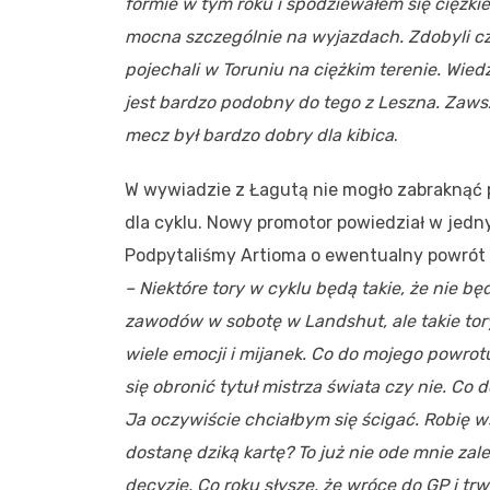
formie w tym roku i spodziewałem się ciężkie
mocna szczególnie na wyjazdach. Zdobyli czt
pojechali w Toruniu na ciężkim terenie. Wied
jest bardzo podobny do tego z Leszna. Zawsz
mecz był bardzo dobry dla kibica
.
W wywiadzie z Łagutą nie mogło zabraknąć py
dla cyklu. Nowy promotor powiedział w jedny
Podpytaliśmy Artioma o ewentualny powrót 
– Niektóre tory w cyklu będą takie, że nie bę
zawodów w sobotę w Landshut, ale takie to
wiele emocji i mijanek. Co do mojego powro
się obronić tytuł mistrza świata czy nie. Co 
Ja oczywiście chciałbym się ścigać. Robię ws
dostanę dziką kartę? To już nie ode mnie zal
decyzję. Co roku słyszę, że wrócę do GP i trw