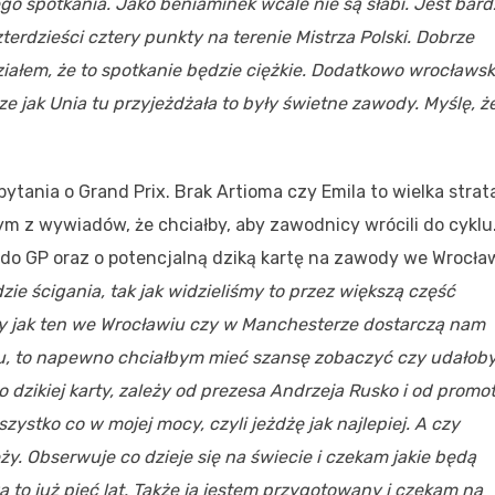
go spotkania. Jako beniaminek wcale nie są słabi. Jest bard
erdzieści cztery punkty na terenie Mistrza Polski. Dobrze
ziałem, że to spotkanie będzie ciężkie. Dodatkowo wrocławski
e jak Unia tu przyjeżdżała to były świetne zawody. Myślę, ż
tania o Grand Prix. Brak Artioma czy Emila to wielka strat
m z wywiadów, że chciałby, aby zawodnicy wrócili do cyklu
do GP oraz o potencjalną dziką kartę na zawody we Wrocła
dzie ścigania, tak jak widzieliśmy to przez większą część
ry jak ten we Wrocławiu czy w Manchesterze dostarczą nam
tu, to napewno chciałbym mieć szansę zobaczyć czy udałob
do dzikiej karty, zależy od prezesa Andrzeja Rusko i od promot
zystko co w mojej mocy, czyli jeżdżę jak najlepiej. A czy
eży. Obserwuje co dzieje się na świecie i czekam jakie będą
a to już pięć lat. Także ja jestem przygotowany i czekam na