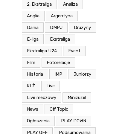
2. Ekstraliga
Analiza
Anglia
Argentyna
Dania
DMPJ
Drużyny
E-liga
Ekstraliga
Ekstraliga U24
Event
Film
Fotorelacje
Historia
IMP
Juniorzy
KLŻ
Live
Live meczowy
Miniżużel
News
Off Topic
Ogłoszenia
PLAY DOWN
PLAY OFF
Podsumowania