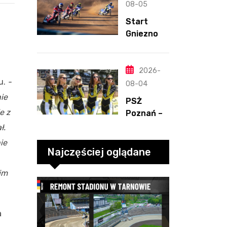
Henriksso
08-05
n. Świetny
Start
mecz
Gniezno –
Blödorna
Kolejarz
Opole,
2.08.2026
2026-
u.
-
-2
08-04
ie
PSŻ
e z
Poznań –
ROW
ł.
Rybnik,
ie
2.08.2026
Najczęściej oglądane
-3
im
a