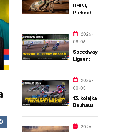
DMPJ,
Półfinał –
Runda 2,
Bydgoszcz
,
2026-
5.08.2026
08-06
Speedway
Ligaen:
Sønderjyll
and Elite
Speedway
2026-
nie
08-05
a
zwalnia
13. kolejka
tempa.
Bauhaus-
Lider
Ligan.
ponownie
Odmienion
zwycięski
app
Reddit
y
2026-