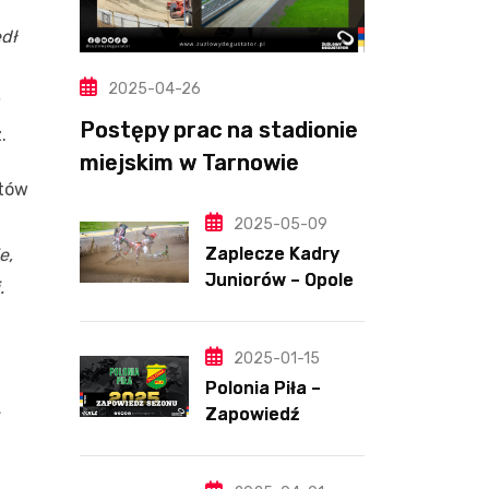
dł
2025-04-26
Postępy prac na stadionie
.
miejskim w Tarnowie
któw
(Wideo, foto)
2025-05-09
Zaplecze Kadry
e,
Juniorów – Opole,
.
7.05.202
2025-01-15
Polonia Piła –
Zapowiedź
sezonu | SKŁADY
ANALIZA I