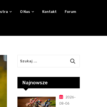
stra
O Nas
Kontakt
Forum
Najnowsze
2026-
08-06