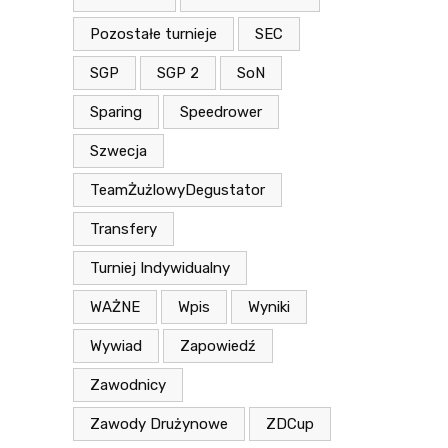
Pozostałe turnieje
SEC
SGP
SGP 2
SoN
Sparing
Speedrower
Szwecja
TeamŻużlowyDegustator
Transfery
Turniej Indywidualny
WAŻNE
Wpis
Wyniki
Wywiad
Zapowiedź
Zawodnicy
Zawody Drużynowe
ZDCup