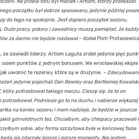
oczeni. Na próbie toru był Maciek i Artiom, którzy przekazali
amego początku był dobrze spasowany, jedynie później posze
dzę do tego na spokojnie. Jest dopiero początek sezonu.
j. Dużo pracy, pokory i zawodnicy muszą pamiętać, że każdy
tów za darmo nie będzie rozdawał
– dodał Piotr Protasiewicz
że zawiedli liderzy. Artiom Łaguta zrobił jedynie pięć pun
z osiem punktów z jednym bonusem. We wrocławskiej ekipie
jak uwolnić te rezerwy, które są w drużynie.
– Zdecydowani
zeżeń jedynie pojechali Dan Bewley oraz Bartłomiej Kowalski
 który potrzebował takiego meczu. Cieszę się, że to on
 potrzebował. Podniesie go to na duchu i nabierze większej
rtka na koniec sezonu i mam nadzieje, że będzie w jeszcze
 jakiś górnolotnych tez. Chciałbym, aby chłopacy pracowali i
czyłbym sobie, aby forma szczytowa była w końcowej fazie
 będą się zdarzały lepsze i gorsze momenty. Nie jestem