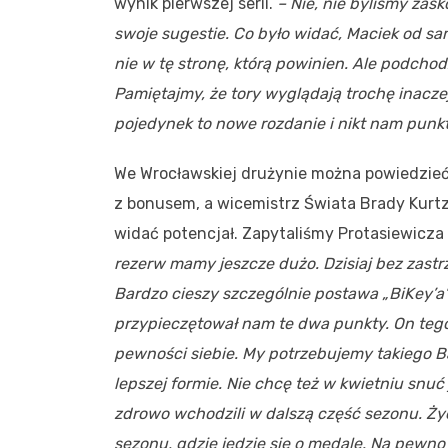
wynik pierwszej serii.
– Nie, nie byliśmy zask
swoje sugestie. Co było widać, Maciek od s
nie w tę stronę, którą powinien. Ale podcho
Pamiętajmy, że tory wyglądają trochę inacze
pojedynek to nowe rozdanie i nikt nam punk
We Wrocławskiej drużynie można powiedzieć, 
z bonusem, a wicemistrz Świata Brady Kurt
widać potencjał. Zapytaliśmy Protasiewicza 
rezerw mamy jeszcze dużo. Dzisiaj bez zastr
Bardzo cieszy szczególnie postawa „BiKey’a”,
przypieczętował nam te dwa punkty. On tego
pewności siebie. My potrzebujemy takiego Ba
lepszej formie. Nie chcę też w kwietniu snuć
zdrowo wchodzili w dalszą część sezonu. Ży
sezonu, gdzie jedzie się o medale. Na pewno