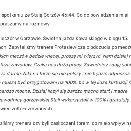
spotkaniu ze Stalą Gorzów 46:44. Co do powiedzenia miał
apraszamy na rozmowy.
wieczór w Gorzowie. Świetna jazda Kowalskiego w biegu 15.
h. Zapytaliśmy trenera Protasiewicza o odczucia po mecz
kich meczów będzie więcej, proszę mi wierzyć. Nam dzisiaj n
a faza zawodów. Czeka nas dużo pracy. Zawodnicy zdają sobi
za darmo. Nikt na torze się nie położy i nie będzie odpuszcza
uszą być przygotowani na 100%, bo w tej lidze kurtuazji n
bardzo mocne. Dzisiaj liczył się bardzo mocno start i mądre
zawodnicy gorzowskiej Stali wykorzystali w 100% i gratuluję 
owiec żółto-czerwonych.
taliśmy trenera czy byli zaskoczeni torem, co miało wpływ n