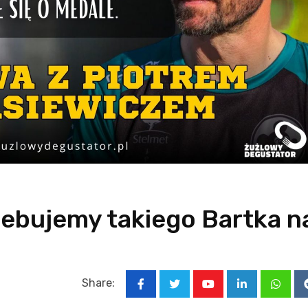
zebujemy takiego Bartka n
Share:
Youtube
LinkedIn
Whats