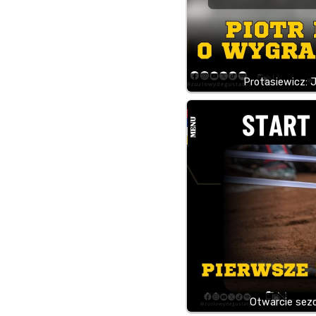
Protasiewicz: J
Otwarcie sezo