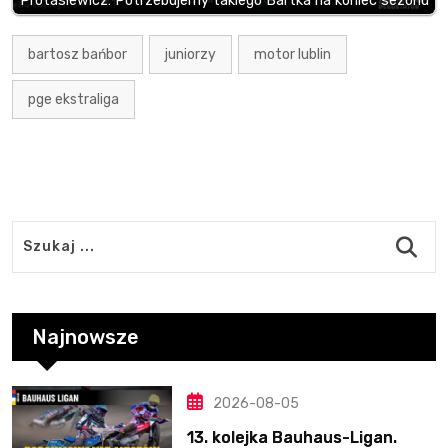
Protasiewicz: Potrzebujemy takiego Bartka na koniec sezonu
bartosz bańbor
juniorzy
motor lublin
pge ekstraliga
Najnowsze
2026-08-05
13. kolejka Bauhaus-Ligan.