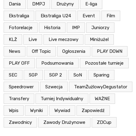
Dania
DMPJ
Drużyny
E-liga
Ekstraliga
Ekstraliga U24
Event
Film
Fotorelacje
Historia
IMP
Juniorzy
KLŻ
Live
Live meczowy
Miniżużel
News
Off Topic
Ogłoszenia
PLAY DOWN
PLAY OFF
Podsumowania
Pozostałe turnieje
SEC
SGP
SGP 2
SoN
Sparing
Speedrower
Szwecja
TeamŻużlowyDegustator
Transfery
Turniej Indywidualny
WAŻNE
Wpis
Wyniki
Wywiad
Zapowiedź
Zawodnicy
Zawody Drużynowe
ZDCup