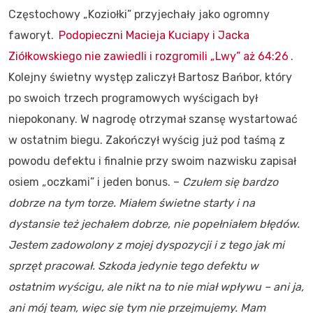
Częstochowy „Koziołki” przyjechały jako ogromny
faworyt.
Podopieczni Macieja Kuciapy i Jacka
Ziółkowskiego nie zawiedli i rozgromili „Lwy” aż 64:26
.
Kolejny świetny występ zaliczył Bartosz Bańbor, który
po swoich trzech programowych wyścigach był
niepokonany. W nagrodę otrzymał szansę wystartować
w ostatnim biegu. Zakończył wyścig już pod taśmą z
powodu defektu i finalnie przy swoim nazwisku zapisał
osiem „oczkami” i jeden bonus. –
Czułem się bardzo
dobrze na tym torze. Miałem świetne starty i na
dystansie też jechałem dobrze, nie popełniałem błędów.
Jestem zadowolony z mojej dyspozycji i z tego jak mi
sprzęt pracował. Szkoda jedynie tego defektu w
ostatnim wyścigu, ale nikt na to nie miał wpływu – ani ja,
ani mój team, więc się tym nie przejmujemy. Mam