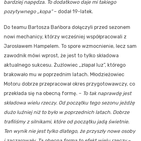
bardziej napędza. To dodatkowo daje mi takiego
pozytywnego „kopa”
– dodał 19-latek.
Do teamu Bartosza Bańbora dołączyli przed sezonem
nowi mechanicy, którzy wcześniej współpracowali z
Jarosławem Hampelem. To spore wzmocnienie, lecz sam
zawodnik mówi wprost, że jest to tylko składowa
aktualnego sukcesu. Żużlowiec „złapał luz”, którego
brakowało mu w poprzednim latach. Młodzieżowiec
Motoru dobrze przepracował okres przygotowawczy, co
przekłada się na obecną formę. –
To tak naprawdę jest
składowa wielu rzeczy. Od początku tego sezonu jeżdżę
dużo luźniej niż to było w poprzednich latach. Dobrze
trafiliśmy z silnikami, które od początku jadą świetnie.
Ten wynik nie jest tylko dlatego, że przyszły nowe osoby
i zaczarowały. Ta obecna forma to efekt wielu rzeczy
–