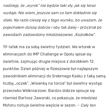
nadzieję, że „wyrok” nie będzie taki zły, jak się teraz
wydaje. Nie wiem, jeszcze sam co tam dokładnie się
stało. Na razie cieszę się z tego wyniku, bo uważam, że
pojechałem dzisiaj dobrze i oby tak dalej
– przyznał po
zawodach zadowolony młodzieżowiec „Koziołków”.
19-latek ma za sobą świetny tydzień. We wtorek w
eliminacjach do IMP Challange w Opolu spisał się
świetnie, zajmując drugie miejsce z dorobkiem 12.
punktów. Dzień później w Rzeszowie był najlepszym
zawodnikiem eliminacji do Srebrnego Kasku z taką samą
liczbą „oczek”. „Wisienką na torcie” był świetny występ
przeciwko Włókniarzowi. Bardzo dobrze spisuje się
również Bartosz Jaworski, co pokazuje, że młodzież
Motoru notuje świetne wejście w sezon. –
Cały ten