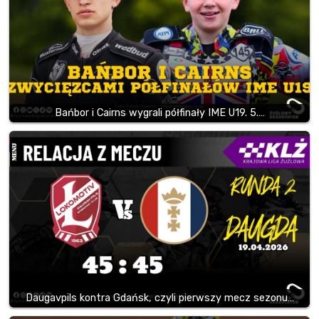
Bańbor i Cairns wygrali półfinały IME U19. 5.…
Daugavpils kontra Gdańsk, czyli pierwszy mecz sezonu…